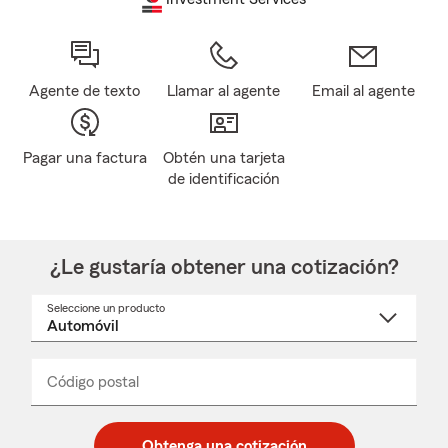
Agente de texto
Llamar al agente
Email al agente
Pagar una factura
Obtén una tarjeta
de identificación
¿Le gustaría obtener una cotización?
Seleccione un producto
Seleccione
un
nombre
de
producto
del
Código postal
Ingresa
Ingresa
_____
menú
un
un
desplegable
código
código
postal
postal
Obtenga una cotización