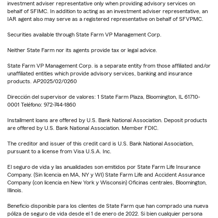
investment adviser representative only when providing advisory services on
behalf of SFIMC. In addition to acting as an investment adviser representative, an
IAR agent also may serve as a registered representative on behalf of SFVPMC.
Securities available through State Farm VP Management Corp.
Neither State Farm nor its agents provide tax or legal advice.
State Farm VP Management Corp. is a separate entity from those affiliated and/or
unaffiliated entities which provide advisory services, banking and insurance
products. AP2025/02/0260
Dirección del supervisor de valores: 1 State Farm Plaza, Bloomington, IL 61710-
0001 Teléfono: 972-744-1860
Installment loans are offered by U.S. Bank National Association. Deposit products
are offered by U.S. Bank National Association. Member FDIC.
The creditor and issuer of this credit card is U.S. Bank National Association,
pursuant to a license from Visa U.S.A. Inc.
El seguro de vida y las anualidades son emitidos por State Farm Life Insurance
Company. (Sin licencia en MA, NY y WI) State Farm Life and Accident Assurance
Company (con licencia en New York y Wisconsin) Oficinas centrales, Bloomington,
Illinois.
Beneficio disponible para los clientes de State Farm que han comprado una nueva
póliza de seguro de vida desde el 1 de enero de 2022. Si bien cualquier persona