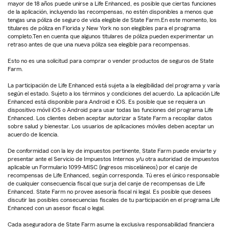
mayor de 18 años puede unirse a Life Enhanced, es posible que ciertas funciones
de la aplicación, incluyendo las recompensas, no estén disponibles a menos que
tengas una póliza de seguro de vida elegible de State Farm.En este momento, los
titulares de póliza en Florida y New York no son elegibles para el programa
completo.Ten en cuenta que algunos titulares de póliza pueden experimentar un
retraso antes de que una nueva póliza sea elegible para recompensas.
Esto no es una solicitud para comprar o vender productos de seguros de State
Farm.
La participación de Life Enhanced está sujeta a la elegibilidad del programa y varía
según el estado. Sujeto a los términos y condiciones del acuerdo. La aplicación Life
Enhanced está disponible para Android e iOS. Es posible que se requiera un
dispositivo móvil iOS o Android para usar todas las funciones del programa Life
Enhanced. Los clientes deben aceptar autorizar a State Farm a recopilar datos
sobre salud y bienestar. Los usuarios de aplicaciones móviles deben aceptar un
acuerdo de licencia.
De conformidad con la ley de impuestos pertinente, State Farm puede enviarte y
presentar ante el Servicio de Impuestos Internos y/u otra autoridad de impuestos
aplicable un Formulario 1099-MISC (ingresos misceláneos) por el canje de
recompensas de Life Enhanced, según corresponda. Tú eres el único responsable
de cualquier consecuencia fiscal que surja del canje de recompensas de Life
Enhanced. State Farm no provee asesoría fiscal ni legal. Es posible que desees
discutir las posibles consecuencias fiscales de tu participación en el programa Life
Enhanced con un asesor fiscal o legal.
Cada aseguradora de State Farm asume la exclusiva responsabilidad financiera