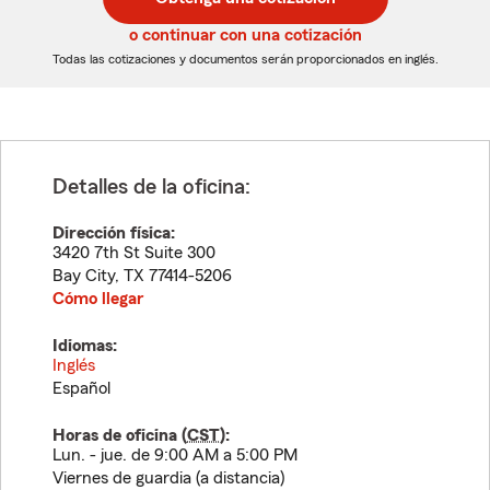
de
de
5
5
o continuar con una cotización
dígitos
dígitos
Todas las cotizaciones y documentos serán proporcionados en inglés.
Detalles de la oficina:
Dirección física:
3420 7th St Suite 300
Bay City
,
TX
77414-5206
Cómo llegar
Idiomas:
Inglés
Español
Horas de oficina (
CST
):
Lun. - jue. de 9:00 AM a 5:00 PM
Viernes de guardia (a distancia)