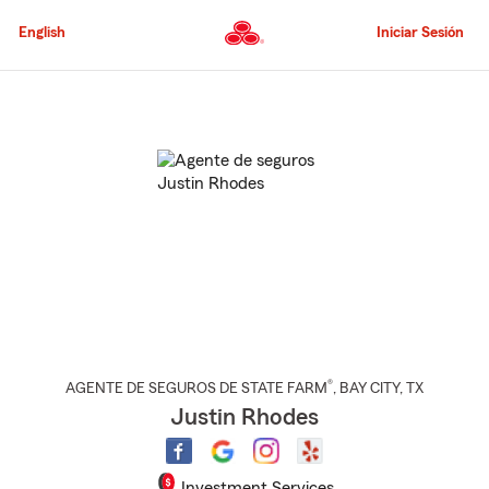
Pasar
al
English
Iniciar Sesión
contenido
principal
Comienzo
del
contenido
principal
®
AGENTE DE SEGUROS DE STATE FARM
,
BAY CITY
, TX
Justin Rhodes
Investment Services