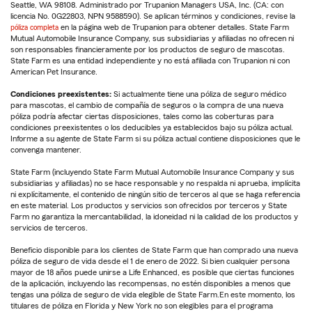
Seattle, WA 98108. Administrado por Trupanion Managers USA, Inc. (CA: con
licencia No. 0G22803, NPN 9588590). Se aplican términos y condiciones, revise la
póliza completa
en la página web de Trupanion para obtener detalles. State Farm
Mutual Automobile Insurance Company, sus subsidiarias y afiliadas no ofrecen ni
son responsables financieramente por los productos de seguro de mascotas.
State Farm es una entidad independiente y no está afiliada con Trupanion ni con
American Pet Insurance.
Condiciones preexistentes:
Si actualmente tiene una póliza de seguro médico
para mascotas, el cambio de compañía de seguros o la compra de una nueva
póliza podría afectar ciertas disposiciones, tales como las coberturas para
condiciones preexistentes o los deducibles ya establecidos bajo su póliza actual.
Informe a su agente de State Farm si su póliza actual contiene disposiciones que le
convenga mantener.
State Farm (incluyendo State Farm Mutual Automobile Insurance Company y sus
subsidiarias y afiliadas) no se hace responsable y no respalda ni aprueba, implícita
ni explícitamente, el contenido de ningún sitio de terceros al que se haga referencia
en este material. Los productos y servicios son ofrecidos por terceros y State
Farm no garantiza la mercantabilidad, la idoneidad ni la calidad de los productos y
servicios de terceros.
Beneficio disponible para los clientes de State Farm que han comprado una nueva
póliza de seguro de vida desde el 1 de enero de 2022. Si bien cualquier persona
mayor de 18 años puede unirse a Life Enhanced, es posible que ciertas funciones
de la aplicación, incluyendo las recompensas, no estén disponibles a menos que
tengas una póliza de seguro de vida elegible de State Farm.En este momento, los
titulares de póliza en Florida y New York no son elegibles para el programa