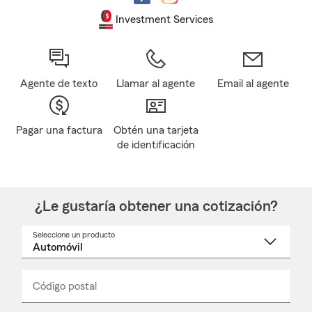
Investment Services
Agente de texto
Llamar al agente
Email al agente
Pagar una factura
Obtén una tarjeta
de identificación
¿Le gustaría obtener una cotización?
Seleccione un producto
Seleccione
un
nombre
de
producto
del
Código postal
Ingresa
Ingresa
_____
menú
un
un
desplegable
código
código