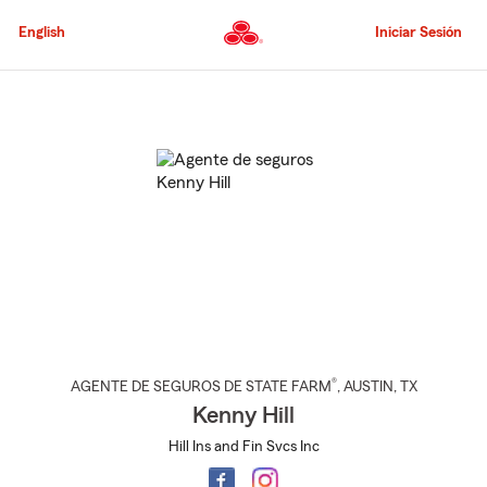
Pasar
al
English
Iniciar Sesión
contenido
principal
Comienzo
del
contenido
principal
®
AGENTE DE SEGUROS DE STATE FARM
,
AUSTIN
, TX
Kenny Hill
Hill Ins and Fin Svcs Inc