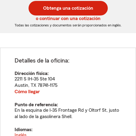
postal
postal
Obtenga una cotización
de
de
5
5
o continuar con una cotización
dígitos
dígitos
Todas las cotizaciones y documentos serán proporcionados en inglés.
Detalles de la oficina:
Dirección física:
2211 S IH-35 Ste 104
Austin
,
TX
78741-1175
Cómo llegar
Punto de referencia:
En la esquina de I-35 Frontage Rd y Oltorf St, justo
al lado de la gasolinera Shell.
Idiomas:
Inglés