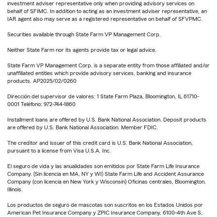
investment adviser representative only when providing advisory services on
behalf of SFIMC. In addition to acting as an investment adviser representative, an
IAR agent also may serve as a registered representative on behalf of SFVPMC.
Securities available through State Farm VP Management Corp.
Neither State Farm nor its agents provide tax or legal advice.
State Farm VP Management Corp. is a separate entity from those affiliated and/or
unaffiliated entities which provide advisory services, banking and insurance
products. AP2025/02/0260
Dirección del supervisor de valores: 1 State Farm Plaza, Bloomington, IL 61710-
0001 Teléfono: 972-744-1860
Installment loans are offered by U.S. Bank National Association. Deposit products
are offered by U.S. Bank National Association. Member FDIC.
The creditor and issuer of this credit card is U.S. Bank National Association,
pursuant to a license from Visa U.S.A. Inc.
El seguro de vida y las anualidades son emitidos por State Farm Life Insurance
Company. (Sin licencia en MA, NY y WI) State Farm Life and Accident Assurance
Company (con licencia en New York y Wisconsin) Oficinas centrales, Bloomington,
Illinois.
Los productos de seguro de mascotas son suscritos en los Estados Unidos por
American Pet Insurance Company y ZPIC Insurance Company, 6100-4th Ave S,