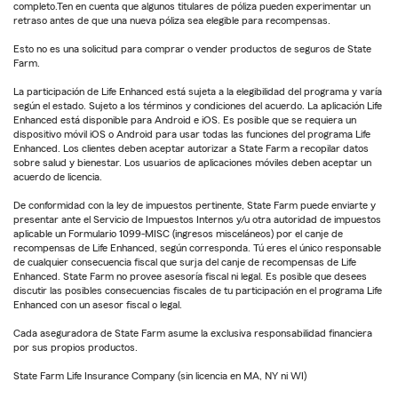
completo.Ten en cuenta que algunos titulares de póliza pueden experimentar un
retraso antes de que una nueva póliza sea elegible para recompensas.
Esto no es una solicitud para comprar o vender productos de seguros de State
Farm.
La participación de Life Enhanced está sujeta a la elegibilidad del programa y varía
según el estado. Sujeto a los términos y condiciones del acuerdo. La aplicación Life
Enhanced está disponible para Android e iOS. Es posible que se requiera un
dispositivo móvil iOS o Android para usar todas las funciones del programa Life
Enhanced. Los clientes deben aceptar autorizar a State Farm a recopilar datos
sobre salud y bienestar. Los usuarios de aplicaciones móviles deben aceptar un
acuerdo de licencia.
De conformidad con la ley de impuestos pertinente, State Farm puede enviarte y
presentar ante el Servicio de Impuestos Internos y/u otra autoridad de impuestos
aplicable un Formulario 1099-MISC (ingresos misceláneos) por el canje de
recompensas de Life Enhanced, según corresponda. Tú eres el único responsable
de cualquier consecuencia fiscal que surja del canje de recompensas de Life
Enhanced. State Farm no provee asesoría fiscal ni legal. Es posible que desees
discutir las posibles consecuencias fiscales de tu participación en el programa Life
Enhanced con un asesor fiscal o legal.
Cada aseguradora de State Farm asume la exclusiva responsabilidad financiera
por sus propios productos.
State Farm Life Insurance Company (sin licencia en MA, NY ni WI)