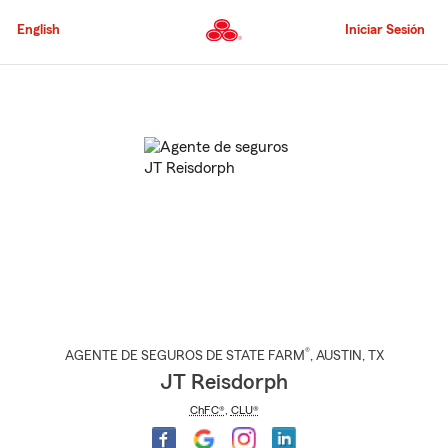
Pasar
al
English
Iniciar Sesión
contenido
principal
Comienzo
del
contenido
principal
®
AGENTE DE SEGUROS DE STATE FARM
,
AUSTIN
, TX
JT Reisdorph
ChFC®
,
CLU®