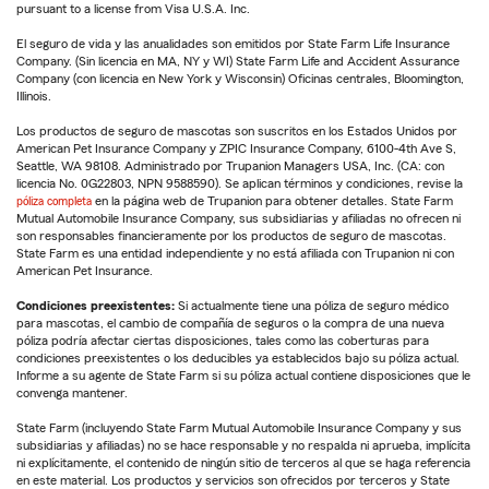
pursuant to a license from Visa U.S.A. Inc.
El seguro de vida y las anualidades son emitidos por State Farm Life Insurance
Company. (Sin licencia en MA, NY y WI) State Farm Life and Accident Assurance
Company (con licencia en New York y Wisconsin) Oficinas centrales, Bloomington,
Illinois.
Los productos de seguro de mascotas son suscritos en los Estados Unidos por
American Pet Insurance Company y ZPIC Insurance Company, 6100-4th Ave S,
Seattle, WA 98108. Administrado por Trupanion Managers USA, Inc. (CA: con
licencia No. 0G22803, NPN 9588590). Se aplican términos y condiciones, revise la
póliza completa
en la página web de Trupanion para obtener detalles. State Farm
Mutual Automobile Insurance Company, sus subsidiarias y afiliadas no ofrecen ni
son responsables financieramente por los productos de seguro de mascotas.
State Farm es una entidad independiente y no está afiliada con Trupanion ni con
American Pet Insurance.
Condiciones preexistentes:
Si actualmente tiene una póliza de seguro médico
para mascotas, el cambio de compañía de seguros o la compra de una nueva
póliza podría afectar ciertas disposiciones, tales como las coberturas para
condiciones preexistentes o los deducibles ya establecidos bajo su póliza actual.
Informe a su agente de State Farm si su póliza actual contiene disposiciones que le
convenga mantener.
State Farm (incluyendo State Farm Mutual Automobile Insurance Company y sus
subsidiarias y afiliadas) no se hace responsable y no respalda ni aprueba, implícita
ni explícitamente, el contenido de ningún sitio de terceros al que se haga referencia
en este material. Los productos y servicios son ofrecidos por terceros y State