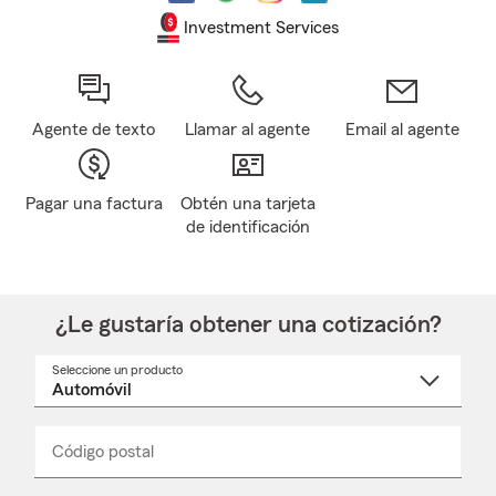
Investment Services
Agente de texto
Llamar al agente
Email al agente
Pagar una factura
Obtén una tarjeta
de identificación
¿Le gustaría obtener una cotización?
Seleccione un producto
Seleccione
un
nombre
de
producto
del
Código postal
Ingresa
Ingresa
_____
menú
un
un
desplegable
código
código