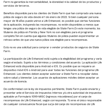
Farm no garantiza la mercantabilidad, la idoneidad ni la calidad de los productos y
servicios de terceros.
Beneficio disponible para los clientes de State Farm que han comprado una nueva
póliza de seguro de vida desde el 1 de enero de 2022. Si bien cualquier persona
mayor de 18 años puede unirse a Life Enhanced, es posible que ciertas funciones
de la aplicación, incluyendo las recompensas, no estén disponibles a menos que
tengas una póliza de seguro de vida elegible de State Farm.En este momento, los
titulares de póliza en Florida y New York no son elegibles para el programa
completo.Ten en cuenta que algunos titulares de póliza pueden experimentar un
retraso antes de que una nueva póliza sea elegible para recompensas.
Esto no es una solicitud para comprar o vender productos de seguros de State
Farm.
La participación de Life Enhanced está sujeta a la elegibilidad del programa y varía
según el estado. Sujeto a los términos y condiciones del acuerdo. La aplicación Life
Enhanced está disponible para Android e iOS. Es posible que se requiera un
dispositivo móvil iOS o Android para usar todas las funciones del programa Life
Enhanced. Los clientes deben aceptar autorizar a State Farm a recopilar datos
sobre salud y bienestar. Los usuarios de aplicaciones móviles deben aceptar un
acuerdo de licencia.
De conformidad con la ley de impuestos pertinente, State Farm puede enviarte y
presentar ante el Servicio de Impuestos Internos y/u otra autoridad de impuestos
aplicable un Formulario 1099-MISC (ingresos misceláneos) por el canje de
recompensas de Life Enhanced, según corresponda. Tú eres el único responsable
de cualquier consecuencia fiscal que surja del canje de recompensas de Life