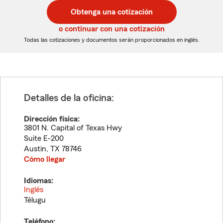
postal
postal
Obtenga una cotización
de
de
5
5
o continuar con una cotización
dígitos
dígitos
Todas las cotizaciones y documentos serán proporcionados en inglés.
Detalles de la oficina:
Dirección física:
3801 N. Capital of Texas Hwy
Suite E-200
Austin
,
TX
78746
Cómo llegar
Idiomas:
Inglés
Télugu
Teléfono: