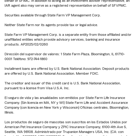
behalf of SFIMC. In addition to acting as an investment adviser representative, an
IAR agent also may serve as a registered representative on behalf of SFVPMC.
Securities available through State Farm VP Management Corp.
Neither State Farm nor its agents provide tax or legal advice.
State Farm VP Management Corp. is a separate entity from those affiliated and/or
unaffiliated entities which provide advisory services, banking and insurance
products. AP2025/02/0260
Dirección del supervisor de valores: 1 State Farm Plaza, Bloomington, IL 61710-
0001 Teléfono: 972-744-1860
Installment loans are offered by U.S. Bank National Association. Deposit products
are offered by U.S. Bank National Association. Member FDIC.
The creditor and issuer of this credit card is U.S. Bank National Association,
pursuant to a license from Visa U.S.A. Inc.
El seguro de vida y las anualidades son emitidos por State Farm Life Insurance
Company. (Sin licencia en MA, NY y WI) State Farm Life and Accident Assurance
Company (con licencia en New York y Wisconsin) Oficinas centrales, Bloomington,
Illinois.
Los productos de seguro de mascotas son suscritos en los Estados Unidos por
American Pet Insurance Company y ZPIC Insurance Company, 6100-4th Ave S,
Seattle, WA 98108. Administrado por Trupanion Managers USA, Inc. (CA: con