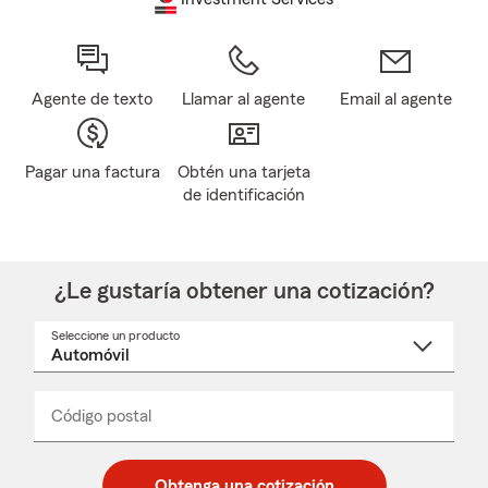
Agente de texto
Llamar al agente
Email al agente
Pagar una factura
Obtén una tarjeta
de identificación
¿Le gustaría obtener una cotización?
Seleccione un producto
Seleccione
un
nombre
de
producto
del
Código postal
Ingresa
Ingresa
_____
menú
un
un
desplegable
código
código
postal
postal
Obtenga una cotización