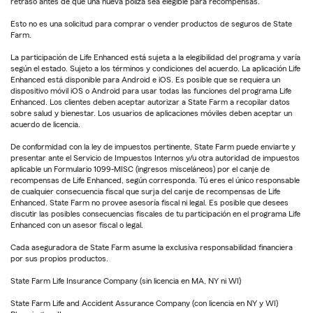
retraso antes de que una nueva póliza sea elegible para recompensas.
Esto no es una solicitud para comprar o vender productos de seguros de State
Farm.
La participación de Life Enhanced está sujeta a la elegibilidad del programa y varía
según el estado. Sujeto a los términos y condiciones del acuerdo. La aplicación Life
Enhanced está disponible para Android e iOS. Es posible que se requiera un
dispositivo móvil iOS o Android para usar todas las funciones del programa Life
Enhanced. Los clientes deben aceptar autorizar a State Farm a recopilar datos
sobre salud y bienestar. Los usuarios de aplicaciones móviles deben aceptar un
acuerdo de licencia.
De conformidad con la ley de impuestos pertinente, State Farm puede enviarte y
presentar ante el Servicio de Impuestos Internos y/u otra autoridad de impuestos
aplicable un Formulario 1099-MISC (ingresos misceláneos) por el canje de
recompensas de Life Enhanced, según corresponda. Tú eres el único responsable
de cualquier consecuencia fiscal que surja del canje de recompensas de Life
Enhanced. State Farm no provee asesoría fiscal ni legal. Es posible que desees
discutir las posibles consecuencias fiscales de tu participación en el programa Life
Enhanced con un asesor fiscal o legal.
Cada aseguradora de State Farm asume la exclusiva responsabilidad financiera
por sus propios productos.
State Farm Life Insurance Company (sin licencia en MA, NY ni WI)
State Farm Life and Accident Assurance Company (con licencia en NY y WI)