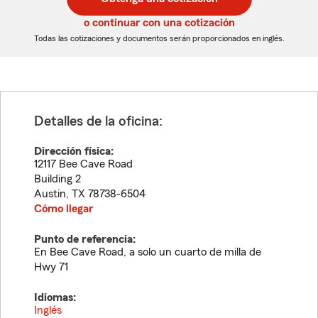
de
de
5
5
o continuar con una cotización
dígitos
dígitos
Todas las cotizaciones y documentos serán proporcionados en inglés.
Detalles de la oficina:
Dirección física:
12117 Bee Cave Road
Building 2
Austin
,
TX
78738-6504
Cómo llegar
Punto de referencia:
En Bee Cave Road, a solo un cuarto de milla de
Hwy 71
Idiomas:
Inglés