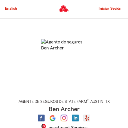
Pasar
al
English
Iniciar Sesión
contenido
principal
Comienzo
del
contenido
principal
®
AGENTE DE SEGUROS DE STATE FARM
,
AUSTIN
, TX
Ben Archer
Investment Services