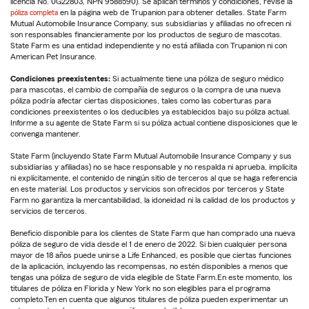
licencia No. 0G22803, NPN 9588590). Se aplican términos y condiciones, revise la
póliza completa
en la página web de Trupanion para obtener detalles. State Farm
Mutual Automobile Insurance Company, sus subsidiarias y afiliadas no ofrecen ni
son responsables financieramente por los productos de seguro de mascotas.
State Farm es una entidad independiente y no está afiliada con Trupanion ni con
American Pet Insurance.
Condiciones preexistentes:
Si actualmente tiene una póliza de seguro médico
para mascotas, el cambio de compañía de seguros o la compra de una nueva
póliza podría afectar ciertas disposiciones, tales como las coberturas para
condiciones preexistentes o los deducibles ya establecidos bajo su póliza actual.
Informe a su agente de State Farm si su póliza actual contiene disposiciones que le
convenga mantener.
State Farm (incluyendo State Farm Mutual Automobile Insurance Company y sus
subsidiarias y afiliadas) no se hace responsable y no respalda ni aprueba, implícita
ni explícitamente, el contenido de ningún sitio de terceros al que se haga referencia
en este material. Los productos y servicios son ofrecidos por terceros y State
Farm no garantiza la mercantabilidad, la idoneidad ni la calidad de los productos y
servicios de terceros.
Beneficio disponible para los clientes de State Farm que han comprado una nueva
póliza de seguro de vida desde el 1 de enero de 2022. Si bien cualquier persona
mayor de 18 años puede unirse a Life Enhanced, es posible que ciertas funciones
de la aplicación, incluyendo las recompensas, no estén disponibles a menos que
tengas una póliza de seguro de vida elegible de State Farm.En este momento, los
titulares de póliza en Florida y New York no son elegibles para el programa
completo.Ten en cuenta que algunos titulares de póliza pueden experimentar un