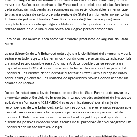
mayor de 18 años puede unirse a Life Enhanced, es posible que ciertas funciones
de la aplicación, incluyendo las recompensas, no estén disponibles a menos que
tengas una póliza de seguro de vida elegible de State Farm.En este momento, los
titulares de póliza en Florida y New York no son elegibles para el programa
completo.Ten en cuenta que algunos titulares de póliza pueden experimentar un
retraso antes de que una nueva póliza sea elegible para recompensas.
Esto no es una solicitud para comprar o vender productos de seguros de State
Farm.
La participación de Life Enhanced está sujeta a la elegibilidad del programa y varía
según el estado. Sujeto a los términos y condiciones del acuerdo. La aplicación Life
Enhanced está disponible para Android e iOS. Es posible que se requiera un
dispositivo móvil iOS o Android para usar todas las funciones del programa Life
Enhanced. Los clientes deben aceptar autorizar a State Farm a recopilar datos
sobre salud y bienestar. Los usuarios de aplicaciones móviles deben aceptar un
acuerdo de licencia.
De conformidad con la ley de impuestos pertinente, State Farm puede enviarte y
presentar ante el Servicio de Impuestos Internos y/u otra autoridad de impuestos
aplicable un Formulario 1099-MISC (ingresos misceláneos) por el canje de
recompensas de Life Enhanced, según corresponda. Tú eres el único responsable
de cualquier consecuencia fiscal que surja del canje de recompensas de Life
Enhanced. State Farm no provee asesoría fiscal ni legal. Es posible que desees
discutir las posibles consecuencias fiscales de tu participación en el programa Life
Enhanced con un asesor fiscal o legal.
Cada aseguradora de State Farm asume la exclusiva responsabilidad financiera