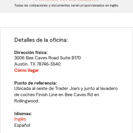
dígitos
dígitos
Todas las cotizaciones y documentos serán proporcionados en inglés.
Detalles de la oficina:
Dirección física:
3006 Bee Caves Road Suite B170
Austin
,
TX
78746-5540
Cómo llegar
Punto de referencia:
Ubicada al oeste de Trader Joe's y junto al lavadero
de coches Finish Line en Bee Caves Rd en
Rollingwood.
Idiomas:
Inglés
Español