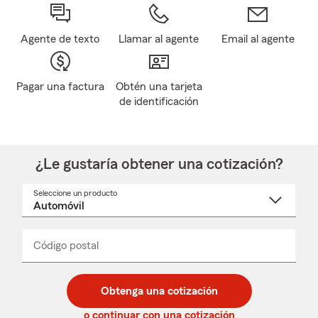
Agente de texto
Llamar al agente
Email al agente
Pagar una factura
Obtén una tarjeta
de identificación
¿Le gustaría obtener una cotización?
Seleccione un producto
Seleccione
un
nombre
de
producto
del
Código postal
Ingresa
Ingresa
_____
menú
un
un
desplegable
código
código
postal
postal
Obtenga una cotización
de
de
5
5
o continuar con una cotización