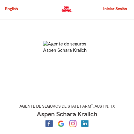
Pasar
al
English
Iniciar Sesión
contenido
principal
Comienzo
del
contenido
principal
®
AGENTE DE SEGUROS DE STATE FARM
,
AUSTIN
, TX
Aspen Schara Kralich