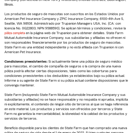
Illinois.
Los productos de seguro de mascotas son suscritos en los Estados Unidos por
American Pet Insurance Company y ZPIC Insurance Company, 6100-4th Ave S,
Seattle, WA 98108. Administrado por Trupanion Managers USA, Inc. (CA: con
licencia No. 0G22803, NPN 9588590). Se aplican términos y condiciones, revise la
póliza completa
en la página web de Trupanion para obtener detalles. State Farm
Mutual Automobile Insurance Company, sus subsidiarias y afiliadas no ofrecen ni
son responsables financieramente por los productos de seguro de mascotas.
State Farm es una entidad independiente y no está afiliada con Trupanion ni con
American Pet Insurance.
Condiciones preexistentes:
Si actualmente tiene una póliza de seguro médico
para mascotas, el cambio de compañía de seguros o la compra de una nueva
póliza podría afectar ciertas disposiciones, tales como las coberturas para
condiciones preexistentes o los deducibles ya establecidos bajo su póliza actual.
Informe a su agente de State Farm si su póliza actual contiene disposiciones que le
convenga mantener.
State Farm (incluyendo State Farm Mutual Automobile Insurance Company y sus
subsidiarias y afiliadas) no se hace responsable y no respalda ni aprueba, implícita
ni explícitamente, el contenido de ningún sitio de terceros al que se haga referencia
en este material. Los productos y servicios son ofrecidos por terceros y State
Farm no garantiza la mercantabilidad, la idoneidad ni la calidad de los productos y
servicios de terceros.
Beneficio disponible para los clientes de State Farm que han comprado una nueva
póliza de seguro de vida desde el 1 de enero de 2022. Si bien cualquier persona