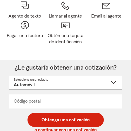
Agente de texto
Llamar al agente
Email al agente
Pagar una factura
Obtén una tarjeta
de identificación
¿Le gustaría obtener una cotización?
Seleccione un producto
Seleccione
un
nombre
de
producto
del
Código postal
Ingresa
Ingresa
_____
menú
un
un
desplegable
código
código
postal
postal
Obtenga una cotización
de
de
5
5
o continuar con una cotización