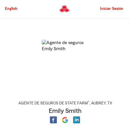
Pasar
al
English
Iniciar Sesión
contenido
principal
Comienzo
del
contenido
principal
®
AGENTE DE SEGUROS DE STATE FARM
,
AUBREY
, TX
Emily Smith