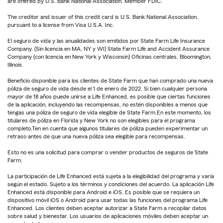
are offered by U.S. Bank National Association. Member FDIC.
The creditor and issuer of this credit card is U.S. Bank National Association,
pursuant to a license from Visa U.S.A. Inc.
El seguro de vida y las anualidades son emitidos por State Farm Life Insurance
Company. (Sin licencia en MA, NY y WI) State Farm Life and Accident Assurance
Company (con licencia en New York y Wisconsin) Oficinas centrales, Bloomington,
Illinois.
Beneficio disponible para los clientes de State Farm que han comprado una nueva
póliza de seguro de vida desde el 1 de enero de 2022. Si bien cualquier persona
mayor de 18 años puede unirse a Life Enhanced, es posible que ciertas funciones
de la aplicación, incluyendo las recompensas, no estén disponibles a menos que
tengas una póliza de seguro de vida elegible de State Farm.En este momento, los
titulares de póliza en Florida y New York no son elegibles para el programa
completo.Ten en cuenta que algunos titulares de póliza pueden experimentar un
retraso antes de que una nueva póliza sea elegible para recompensas.
Esto no es una solicitud para comprar o vender productos de seguros de State
Farm.
La participación de Life Enhanced está sujeta a la elegibilidad del programa y varía
según el estado. Sujeto a los términos y condiciones del acuerdo. La aplicación Life
Enhanced está disponible para Android e iOS. Es posible que se requiera un
dispositivo móvil iOS o Android para usar todas las funciones del programa Life
Enhanced. Los clientes deben aceptar autorizar a State Farm a recopilar datos
sobre salud y bienestar. Los usuarios de aplicaciones móviles deben aceptar un