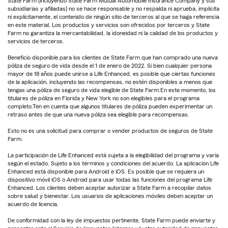
State Farm (incluyendo State Farm Mutual Automobile Insurance Company y sus
subsidiarias y afiliadas) no se hace responsable y no respalda ni aprueba, implícita
ni explícitamente, el contenido de ningún sitio de terceros al que se haga referencia
en este material. Los productos y servicios son ofrecidos por terceros y State
Farm no garantiza la mercantabilidad, la idoneidad ni la calidad de los productos y
servicios de terceros.
Beneficio disponible para los clientes de State Farm que han comprado una nueva
póliza de seguro de vida desde el 1 de enero de 2022. Si bien cualquier persona
mayor de 18 años puede unirse a Life Enhanced, es posible que ciertas funciones
de la aplicación, incluyendo las recompensas, no estén disponibles a menos que
tengas una póliza de seguro de vida elegible de State Farm.En este momento, los
titulares de póliza en Florida y New York no son elegibles para el programa
completo.Ten en cuenta que algunos titulares de póliza pueden experimentar un
retraso antes de que una nueva póliza sea elegible para recompensas.
Esto no es una solicitud para comprar o vender productos de seguros de State
Farm.
La participación de Life Enhanced está sujeta a la elegibilidad del programa y varía
según el estado. Sujeto a los términos y condiciones del acuerdo. La aplicación Life
Enhanced está disponible para Android e iOS. Es posible que se requiera un
dispositivo móvil iOS o Android para usar todas las funciones del programa Life
Enhanced. Los clientes deben aceptar autorizar a State Farm a recopilar datos
sobre salud y bienestar. Los usuarios de aplicaciones móviles deben aceptar un
acuerdo de licencia.
De conformidad con la ley de impuestos pertinente, State Farm puede enviarte y