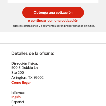
un
un
desplegable
código
código
postal
postal
Obtenga una cotización
de
de
5
5
o continuar con una cotización
dígitos
dígitos
Todas las cotizaciones y documentos serán proporcionados en inglés.
Detalles de la oficina:
Dirección física:
500 E Debbie Ln
Ste 200
Arlington
,
TX
76002
Cómo llegar
Idiomas:
Inglés
Español