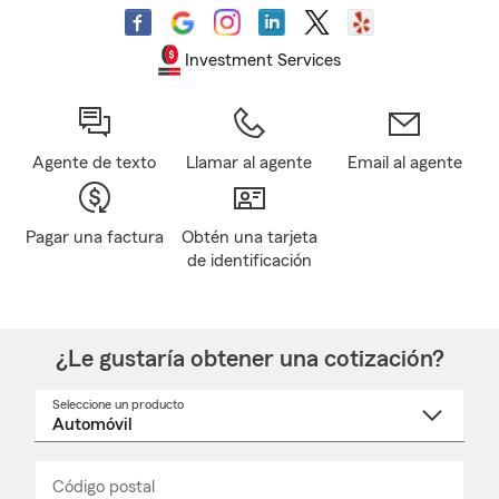
Investment Services
Agente de texto
Llamar al agente
Email al agente
Pagar una factura
Obtén una tarjeta
de identificación
¿Le gustaría obtener una cotización?
Seleccione un producto
Seleccione
un
nombre
de
producto
del
Código postal
Ingresa
Ingresa
_____
menú