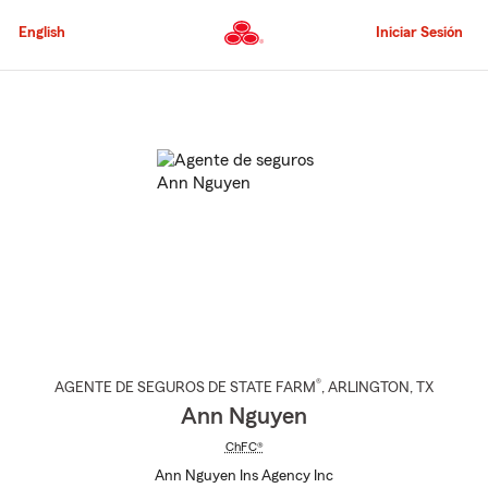
Pasar
al
English
Iniciar Sesión
contenido
principal
Comienzo
del
contenido
principal
®
AGENTE DE SEGUROS DE STATE FARM
,
ARLINGTON
, TX
Ann Nguyen
ChFC®
Ann Nguyen Ins Agency Inc