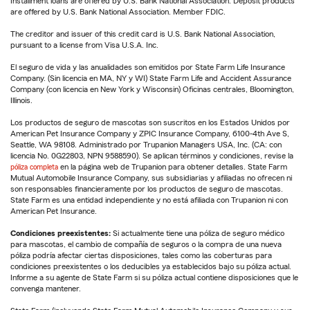
Installment loans are offered by U.S. Bank National Association. Deposit products
are offered by U.S. Bank National Association. Member FDIC.
The creditor and issuer of this credit card is U.S. Bank National Association,
pursuant to a license from Visa U.S.A. Inc.
El seguro de vida y las anualidades son emitidos por State Farm Life Insurance
Company. (Sin licencia en MA, NY y WI) State Farm Life and Accident Assurance
Company (con licencia en New York y Wisconsin) Oficinas centrales, Bloomington,
Illinois.
Los productos de seguro de mascotas son suscritos en los Estados Unidos por
American Pet Insurance Company y ZPIC Insurance Company, 6100-4th Ave S,
Seattle, WA 98108. Administrado por Trupanion Managers USA, Inc. (CA: con
licencia No. 0G22803, NPN 9588590). Se aplican términos y condiciones, revise la
póliza completa
en la página web de Trupanion para obtener detalles. State Farm
Mutual Automobile Insurance Company, sus subsidiarias y afiliadas no ofrecen ni
son responsables financieramente por los productos de seguro de mascotas.
State Farm es una entidad independiente y no está afiliada con Trupanion ni con
American Pet Insurance.
Condiciones preexistentes:
Si actualmente tiene una póliza de seguro médico
para mascotas, el cambio de compañía de seguros o la compra de una nueva
póliza podría afectar ciertas disposiciones, tales como las coberturas para
condiciones preexistentes o los deducibles ya establecidos bajo su póliza actual.
Informe a su agente de State Farm si su póliza actual contiene disposiciones que le
convenga mantener.