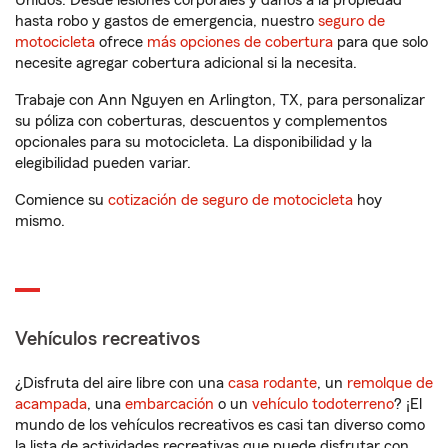
Unidos. Desde lesiones corporales y daños a la propiedad
hasta robo y gastos de emergencia, nuestro
seguro de
motocicleta
ofrece
más opciones de cobertura
para que solo
necesite agregar cobertura adicional si la necesita.
Trabaje con Ann Nguyen en Arlington, TX, para personalizar
su póliza con coberturas, descuentos y complementos
opcionales para su motocicleta. La disponibilidad y la
elegibilidad pueden variar.
Comience su
cotización de seguro de motocicleta
hoy
mismo.
Vehículos recreativos
¿Disfruta del aire libre con una
casa rodante
, un
remolque de
acampada
, una
embarcación
o un
vehículo todoterreno
? ¡El
mundo de los vehículos recreativos es casi tan diverso como
la lista de actividades recreativas que puede disfrutar con