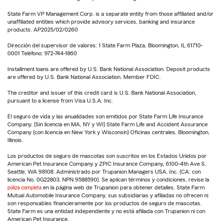
State Farm VP Management Corp. is a separate entity from those affiliated and/or
unaffiliated entities which provide advisory services, banking and insurance
products. AP2025/02/0260
Dirección del supervisor de valores: 1 State Farm Plaza, Bloomington, IL 61710-
0001 Teléfono: 972-744-1860
Installment loans are offered by U.S. Bank National Association. Deposit products
are offered by U.S. Bank National Association. Member FDIC.
The creditor and issuer of this credit card is U.S. Bank National Association,
pursuant to a license from Visa U.S.A. Inc.
El seguro de vida y las anualidades son emitidos por State Farm Life Insurance
Company. (Sin licencia en MA, NY y WI) State Farm Life and Accident Assurance
Company (con licencia en New York y Wisconsin) Oficinas centrales, Bloomington,
Illinois.
Los productos de seguro de mascotas son suscritos en los Estados Unidos por
American Pet Insurance Company y ZPIC Insurance Company, 6100-4th Ave S,
Seattle, WA 98108. Administrado por Trupanion Managers USA, Inc. (CA: con
licencia No. 0G22803, NPN 9588590). Se aplican términos y condiciones, revise la
póliza completa
en la página web de Trupanion para obtener detalles. State Farm
Mutual Automobile Insurance Company, sus subsidiarias y afiliadas no ofrecen ni
son responsables financieramente por los productos de seguro de mascotas.
State Farm es una entidad independiente y no está afiliada con Trupanion ni con
American Pet Insurance.