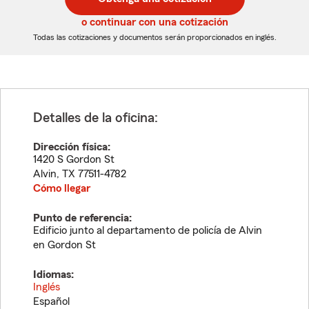
de
de
5
5
o continuar con una cotización
dígitos
dígitos
Todas las cotizaciones y documentos serán proporcionados en inglés.
Detalles de la oficina:
Dirección física:
1420 S Gordon St
Alvin
,
TX
77511-4782
Cómo llegar
Punto de referencia:
Edificio junto al departamento de policía de Alvin
en Gordon St
Idiomas:
Inglés
Español