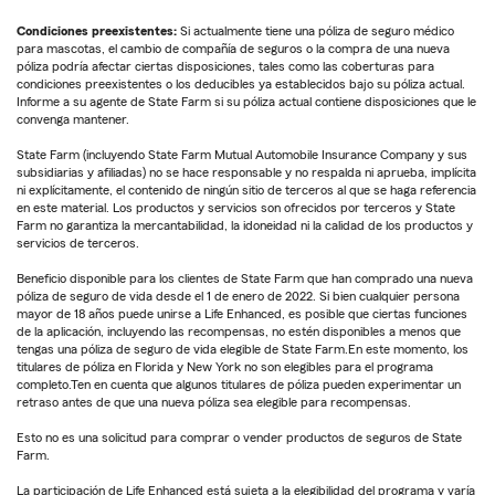
Condiciones preexistentes:
Si actualmente tiene una póliza de seguro médico
para mascotas, el cambio de compañía de seguros o la compra de una nueva
póliza podría afectar ciertas disposiciones, tales como las coberturas para
condiciones preexistentes o los deducibles ya establecidos bajo su póliza actual.
Informe a su agente de State Farm si su póliza actual contiene disposiciones que le
convenga mantener.
State Farm (incluyendo State Farm Mutual Automobile Insurance Company y sus
subsidiarias y afiliadas) no se hace responsable y no respalda ni aprueba, implícita
ni explícitamente, el contenido de ningún sitio de terceros al que se haga referencia
en este material. Los productos y servicios son ofrecidos por terceros y State
Farm no garantiza la mercantabilidad, la idoneidad ni la calidad de los productos y
servicios de terceros.
Beneficio disponible para los clientes de State Farm que han comprado una nueva
póliza de seguro de vida desde el 1 de enero de 2022. Si bien cualquier persona
mayor de 18 años puede unirse a Life Enhanced, es posible que ciertas funciones
de la aplicación, incluyendo las recompensas, no estén disponibles a menos que
tengas una póliza de seguro de vida elegible de State Farm.En este momento, los
titulares de póliza en Florida y New York no son elegibles para el programa
completo.Ten en cuenta que algunos titulares de póliza pueden experimentar un
retraso antes de que una nueva póliza sea elegible para recompensas.
Esto no es una solicitud para comprar o vender productos de seguros de State
Farm.
La participación de Life Enhanced está sujeta a la elegibilidad del programa y varía