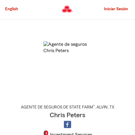
Pasar
al
English
Iniciar Sesión
contenido
principal
Comienzo
del
contenido
principal
®
AGENTE DE SEGUROS DE STATE FARM
,
ALVIN
, TX
Chris Peters
Investment Services