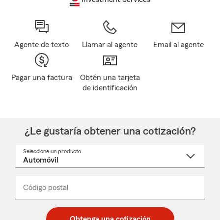
Agente de texto
Llamar al agente
Email al agente
Pagar una factura
Obtén una tarjeta
de identificación
¿Le gustaría obtener una cotización?
Seleccione un producto
Seleccione
un
nombre
de
producto
del
Código postal
Ingresa
Ingresa
_____
menú
un
un
desplegable
código
código
postal
postal
Obtenga una cotización