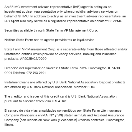
An SFIMC investment adviser representative (IAR) agent is acting as an
investment adviser representative only when providing advisory services on
behalf of SFIMC. In addition to acting as an investment adviser representative, an
IAR agent also may serve as a registered representative on behalf of SFVPMC.
Securities available through State Farm VP Management Corp.
Neither State Farm nor its agents provide tax or legal advice.
State Farm VP Management Corp. is a separate entity from those affiliated and/or
unaffiliated entities which provide advisory services, banking and insurance
products. AP2025/02/0260
Dirección del supervisor de valores: 1 State Farm Plaza, Bloomington, IL 61710-
0001 Teléfono: 972-743-2491
Installment loans are offered by U.S. Bank National Association. Deposit products
are offered by U.S. Bank National Association. Member FDIC.
The creditor and issuer of this credit card is U.S. Bank National Association,
pursuant to a license from Visa U.S.A. Inc.
El seguro de vida y las anualidades son emitidos por State Farm Life Insurance
Company. (Sin licencia en MA, NY y WI) State Farm Life and Accident Assurance
Company (con licencia en New York y Wisconsin) Oficinas centrales, Bloomington,
Illinois.