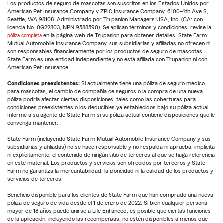
Los productos de seguro de mascotas son suscritos en los Estados Unidos por
American Pet Insurance Company y ZPIC Insurance Company, 6100-4th Ave S,
Seattle, WA 98108. Administrado por Trupanion Managers USA, Inc. (CA: con
licencia No. 0G22803, NPN 9588590). Se aplican términos y condiciones, revise la
póliza completa
en la página web de Trupanion para obtener detalles. State Farm
Mutual Automobile Insurance Company, sus subsidiarias y afiliadas no ofrecen ni
son responsables financieramente por los productos de seguro de mascotas.
State Farm es una entidad independiente y no está afiliada con Trupanion ni con
American Pet Insurance.
Condiciones preexistentes:
Si actualmente tiene una póliza de seguro médico
para mascotas, el cambio de compañía de seguros o la compra de una nueva
póliza podría afectar ciertas disposiciones, tales como las coberturas para
condiciones preexistentes o los deducibles ya establecidos bajo su póliza actual.
Informe a su agente de State Farm si su póliza actual contiene disposiciones que le
convenga mantener.
State Farm (incluyendo State Farm Mutual Automobile Insurance Company y sus
subsidiarias y afiliadas) no se hace responsable y no respalda ni aprueba, implícita
ni explícitamente, el contenido de ningún sitio de terceros al que se haga referencia
en este material. Los productos y servicios son ofrecidos por terceros y State
Farm no garantiza la mercantabilidad, la idoneidad ni la calidad de los productos y
servicios de terceros.
Beneficio disponible para los clientes de State Farm que han comprado una nueva
póliza de seguro de vida desde el 1 de enero de 2022. Si bien cualquier persona
mayor de 18 años puede unirse a Life Enhanced, es posible que ciertas funciones
de la aplicación, incluyendo las recompensas, no estén disponibles a menos que