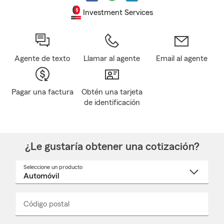
Investment Services
Agente de texto
Llamar al agente
Email al agente
Pagar una factura
Obtén una tarjeta
de identificación
¿Le gustaría obtener una cotización?
Seleccione un producto
Seleccione
un
nombre
de
producto
del
Código postal
Ingresa
Ingresa
_____
menú
un
un
desplegable
código
código