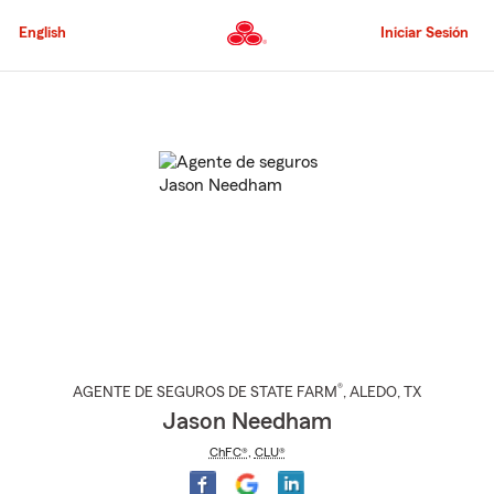
Pasar
al
English
Iniciar Sesión
contenido
principal
Comienzo
del
contenido
principal
®
AGENTE DE SEGUROS DE STATE FARM
,
ALEDO
, TX
Jason Needham
ChFC®
,
CLU®