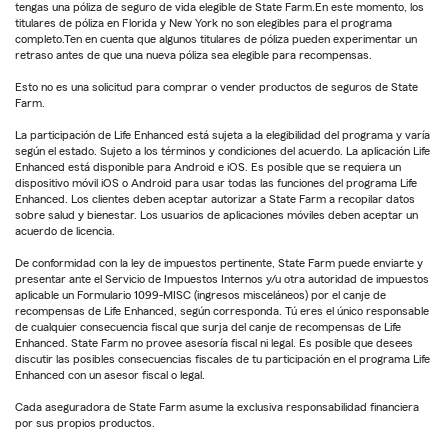
tengas una póliza de seguro de vida elegible de State Farm.En este momento, los
titulares de póliza en Florida y New York no son elegibles para el programa
completo.Ten en cuenta que algunos titulares de póliza pueden experimentar un
retraso antes de que una nueva póliza sea elegible para recompensas.
Esto no es una solicitud para comprar o vender productos de seguros de State
Farm.
La participación de Life Enhanced está sujeta a la elegibilidad del programa y varía
según el estado. Sujeto a los términos y condiciones del acuerdo. La aplicación Life
Enhanced está disponible para Android e iOS. Es posible que se requiera un
dispositivo móvil iOS o Android para usar todas las funciones del programa Life
Enhanced. Los clientes deben aceptar autorizar a State Farm a recopilar datos
sobre salud y bienestar. Los usuarios de aplicaciones móviles deben aceptar un
acuerdo de licencia.
De conformidad con la ley de impuestos pertinente, State Farm puede enviarte y
presentar ante el Servicio de Impuestos Internos y/u otra autoridad de impuestos
aplicable un Formulario 1099-MISC (ingresos misceláneos) por el canje de
recompensas de Life Enhanced, según corresponda. Tú eres el único responsable
de cualquier consecuencia fiscal que surja del canje de recompensas de Life
Enhanced. State Farm no provee asesoría fiscal ni legal. Es posible que desees
discutir las posibles consecuencias fiscales de tu participación en el programa Life
Enhanced con un asesor fiscal o legal.
Cada aseguradora de State Farm asume la exclusiva responsabilidad financiera
por sus propios productos.