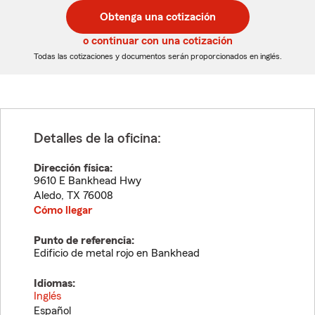
postal
postal
Obtenga una cotización
de
de
5
5
o continuar con una cotización
dígitos
dígitos
Todas las cotizaciones y documentos serán proporcionados en inglés.
Detalles de la oficina:
Dirección física:
9610 E Bankhead Hwy
Aledo
,
TX
76008
Cómo llegar
Punto de referencia:
Edificio de metal rojo en Bankhead
Idiomas:
Inglés
Español