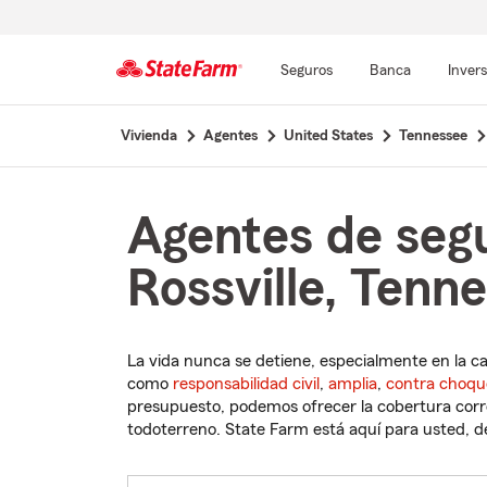
Seguros
Banca
Inver
Comienzo
Vivienda
Agentes
United States
Tennessee
del
contenido
principal
Agentes de seg
Rossville, Tenn
La vida nunca se detiene, especialmente en la c
como
responsabilidad civil
,
amplia
,
contra choqu
presupuesto, podemos ofrecer la cobertura corre
todoterreno. State Farm está aquí para usted, des