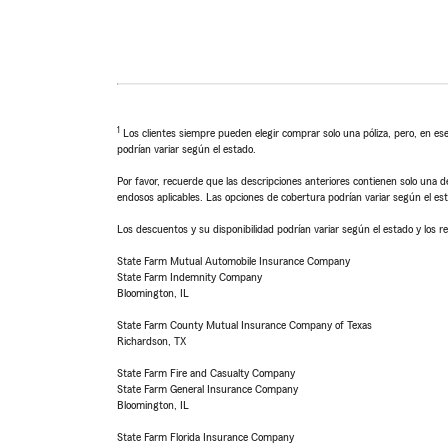
1
Los clientes siempre pueden elegir comprar solo una póliza, pero, en ese
podrían variar según el estado.
Por favor, recuerde que las descripciones anteriores contienen solo una de
endosos aplicables. Las opciones de cobertura podrían variar según el es
Los descuentos y su disponibilidad podrían variar según el estado y los re
State Farm Mutual Automobile Insurance Company
State Farm Indemnity Company
Bloomington, IL
State Farm County Mutual Insurance Company of Texas
Richardson, TX
State Farm Fire and Casualty Company
State Farm General Insurance Company
Bloomington, IL
State Farm Florida Insurance Company