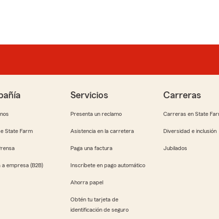
añía
Servicios
Carreras
anos
Presenta un reclamo
Carreras en State Fa
e State Farm
Asistencia en la carretera
Diversidad e inclusión
Prensa
Paga una factura
Jubilados
 a empresa (B2B)
Inscríbete en pago automático
Ahorra papel
Obtén tu tarjeta de
identificación de seguro