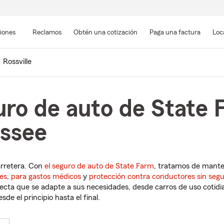
Pasar
al
siones
Reclamos
Obtén una cotización
Paga una factura
Loc
contenido
principal
Rossville
uro de auto de State 
essee
arretera. Con
el seguro de auto de State Farm
, tratamos de mant
es
,
para gastos médicos
y
protección contra conductores sin seg
cta que se adapte a sus necesidades, desde carros de uso cotidian
de el principio hasta el final.