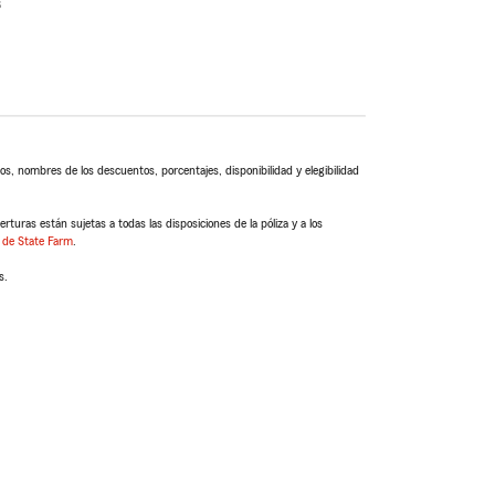
s
s, nombres de los descuentos, porcentajes, disponibilidad y elegibilidad
turas están sujetas a todas las disposiciones de la póliza y a los
 de State Farm
.
s.