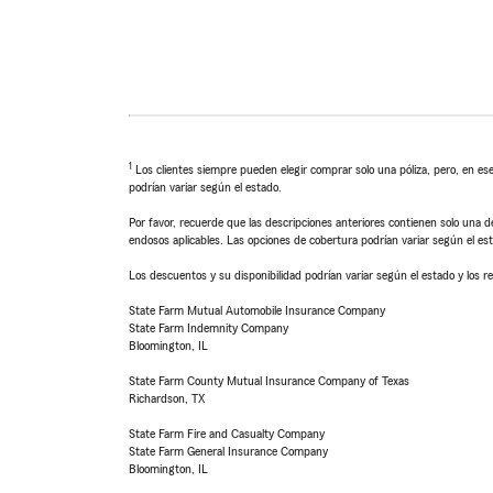
1
Los clientes siempre pueden elegir comprar solo una póliza, pero, en ese
podrían variar según el estado.
Por favor, recuerde que las descripciones anteriores contienen solo una de
endosos aplicables. Las opciones de cobertura podrían variar según el es
Los descuentos y su disponibilidad podrían variar según el estado y los re
State Farm Mutual Automobile Insurance Company
State Farm Indemnity Company
Bloomington, IL
State Farm County Mutual Insurance Company of Texas
Richardson, TX
State Farm Fire and Casualty Company
State Farm General Insurance Company
Bloomington, IL