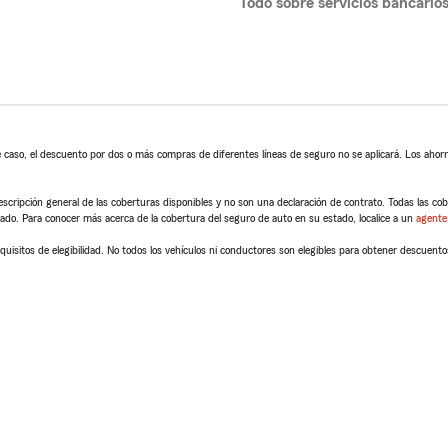
Todo sobre servicios bancario
 caso, el descuento por dos o más compras de diferentes líneas de seguro no se aplicará. Los ahorro
scripción general de las coberturas disponibles y no son una declaración de contrato. Todas las cober
tado. Para conocer más acerca de la cobertura del seguro de auto en su estado, localice a un
agente
quisitos de elegibilidad. No todos los vehículos ni conductores son elegibles para obtener descuento