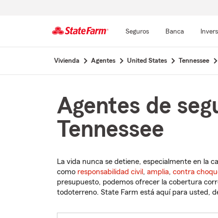
Seguros
Banca
Inver
Comienzo
Vivienda
Agentes
United States
Tennessee
del
contenido
principal
Agentes de segu
Tennessee
La vida nunca se detiene, especialmente en la c
como
responsabilidad civil
,
amplia
,
contra choqu
presupuesto, podemos ofrecer la cobertura corre
todoterreno. State Farm está aquí para usted, des