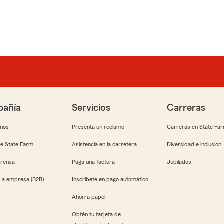
añía
Servicios
Carreras
anos
Presenta un reclamo
Carreras en State Fa
e State Farm
Asistencia en la carretera
Diversidad e inclusión
Prensa
Paga una factura
Jubilados
 a empresa (B2B)
Inscríbete en pago automático
Ahorra papel
Obtén tu tarjeta de