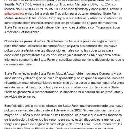
Seattle, WA 98108. Administrado por Trupanion Managers USA, Inc. (CA: con
licencia No. 0G22803, NPN 9588590). Se aplican términos y condiciones, revise la
póliza completa
en la página web de Trupanion para obtener detalles. State Farm
Mutual Automobile Insurance Company, sus subsidiarias y afiliadas no ofrecen ni
son responsables financieramente por los productos de seguro de mascotas.
State Farm es una entidad independiente y no está afiliada con Trupanion ni con
American Pet Insurance.
Condiciones preexistentes:
Si actualmente tiene una póliza de seguro médico
para mascotas, el cambio de compañía de seguros o la compra de una nueva
póliza podría afectar ciertas disposiciones, tales como las coberturas para
condiciones preexistentes o los deducibles ya establecidos bajo su póliza actual.
Informe a su agente de State Farm si su póliza actual contiene disposiciones que le
convenga mantener.
State Farm (incluyendo State Farm Mutual Automobile Insurance Company y sus
subsidiarias y afiliadas) no se hace responsable y no respalda ni aprueba, implícita
ni explícitamente, el contenido de ningún sitio de terceros al que se haga referencia
en este material. Los productos y servicios son ofrecidos por terceros y State
Farm no garantiza la mercantabilidad, la idoneidad ni la calidad de los productos y
servicios de terceros.
Beneficio disponible para los clientes de State Farm que han comprado una nueva
póliza de seguro de vida desde el 1 de enero de 2022. Si bien cualquier persona
mayor de 18 años puede unirse a Life Enhanced, es posible que ciertas funciones
de la aplicación, incluyendo las recompensas, no estén disponibles a menos que
tengas una póliza de seguro de vida elegible de State Farm.En este momento, los
titulares de póliza en Florida y New York no son elegibles para el programa