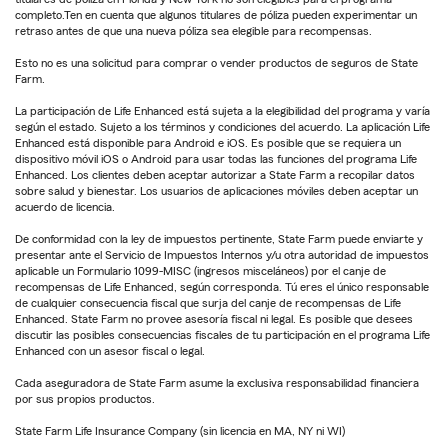
completo.Ten en cuenta que algunos titulares de póliza pueden experimentar un
retraso antes de que una nueva póliza sea elegible para recompensas.
Esto no es una solicitud para comprar o vender productos de seguros de State
Farm.
La participación de Life Enhanced está sujeta a la elegibilidad del programa y varía
según el estado. Sujeto a los términos y condiciones del acuerdo. La aplicación Life
Enhanced está disponible para Android e iOS. Es posible que se requiera un
dispositivo móvil iOS o Android para usar todas las funciones del programa Life
Enhanced. Los clientes deben aceptar autorizar a State Farm a recopilar datos
sobre salud y bienestar. Los usuarios de aplicaciones móviles deben aceptar un
acuerdo de licencia.
De conformidad con la ley de impuestos pertinente, State Farm puede enviarte y
presentar ante el Servicio de Impuestos Internos y/u otra autoridad de impuestos
aplicable un Formulario 1099-MISC (ingresos misceláneos) por el canje de
recompensas de Life Enhanced, según corresponda. Tú eres el único responsable
de cualquier consecuencia fiscal que surja del canje de recompensas de Life
Enhanced. State Farm no provee asesoría fiscal ni legal. Es posible que desees
discutir las posibles consecuencias fiscales de tu participación en el programa Life
Enhanced con un asesor fiscal o legal.
Cada aseguradora de State Farm asume la exclusiva responsabilidad financiera
por sus propios productos.
State Farm Life Insurance Company (sin licencia en MA, NY ni WI)