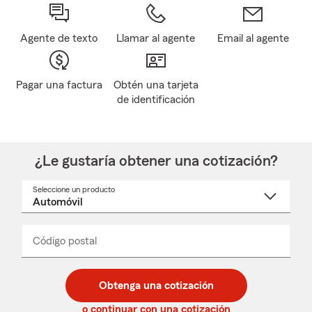
Agente de texto
Llamar al agente
Email al agente
Pagar una factura
Obtén una tarjeta
de identificación
¿Le gustaría obtener una cotización?
Seleccione un producto
Seleccione
un
nombre
de
producto
del
Código postal
Ingresa
Ingresa
_____
menú
un
un
desplegable
código
código
postal
postal
Obtenga una cotización
de
de
5
5
o continuar con una cotización