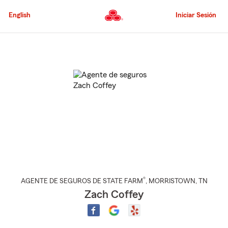
Pasar
al
English
Iniciar Sesión
contenido
principal
Comienzo
del
contenido
principal
®
AGENTE DE SEGUROS DE STATE FARM
,
MORRISTOWN
, TN
Zach Coffey