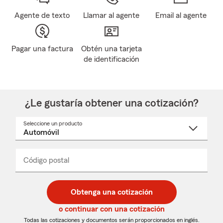
Agente de texto
Llamar al agente
Email al agente
Pagar una factura
Obtén una tarjeta
de identificación
¿Le gustaría obtener una cotización?
Seleccione un producto
Seleccione
un
nombre
de
producto
del
Código postal
Ingresa
Ingresa
_____
menú
un
un
desplegable
código
código
postal
postal
Obtenga una cotización
de
de
5
5
o continuar con una cotización
dígitos
dígitos
Todas las cotizaciones y documentos serán proporcionados en inglés.