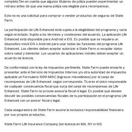
completo.Ten en cuenta que algunos titulares de póliza pueden experimentar un
retraso antes de que una nueva póliza sea elegible para recompensas.
Esto no es una solicitud para comprar o vender productos de seguros de State
Farm.
La participación de Life Enhanced está sujeta a la elegibilidad del programa y varía
según el estado. Sujeto a los términos y condiciones del acuerdo. La aplicación Life
Enhanced está disponible para Android e iOS. Es posible que se requiera un
dispositivo móvil iOS o Android para usar todas las funciones del programa Life
Enhanced. Los clientes deben aceptar autorizar a State Farm a recopilar datos
sobre salud y bienestar. Los usuarios de aplicaciones móviles deben aceptar un
acuerdo de licencia.
De conformidad con la ley de impuestos pertinente, State Farm puede enviarte y
presentar ante el Servicio de Impuestos Internos y/u otra autoridad de impuestos
aplicable un Formulario 1099-MISC (ingresos misceláneos) por el canje de
recompensas de Life Enhanced, según corresponda. Tú eres el único responsable
de cualquier consecuencia fiscal que surja del canje de recompensas de Life
Enhanced. State Farm no provee asesoría fiscal ni legal. Es posible que desees
discutir las posibles consecuencias fiscales de tu participación en el programa Life
Enhanced con un asesor fiscal o legal.
Cada aseguradora de State Farm asume la exclusiva responsabilidad financiera
por sus propios productos.
State Farm Life Insurance Company (sin licencia en MA, NY ni WI)