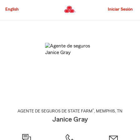
Pasar
al
English
Iniciar Sesión
contenido
principal
Comienzo
del
contenido
principal
®
AGENTE DE SEGUROS DE STATE FARM
,
MEMPHIS
, TN
Janice Gray