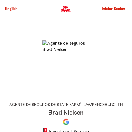
Pasar
al
English
Iniciar Sesión
contenido
principal
Comienzo
del
contenido
principal
®
AGENTE DE SEGUROS DE STATE FARM
,
LAWRENCEBURG
, TN
Brad Nielsen
Investment Services