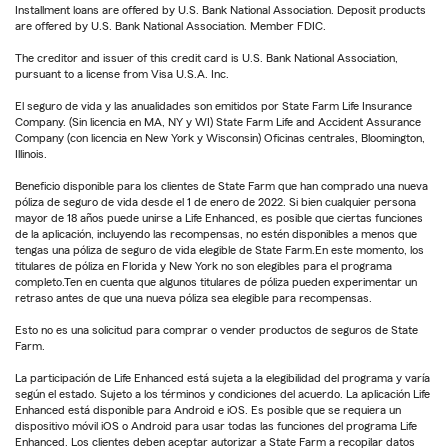
Installment loans are offered by U.S. Bank National Association. Deposit products
are offered by U.S. Bank National Association. Member FDIC.
The creditor and issuer of this credit card is U.S. Bank National Association,
pursuant to a license from Visa U.S.A. Inc.
El seguro de vida y las anualidades son emitidos por State Farm Life Insurance
Company. (Sin licencia en MA, NY y WI) State Farm Life and Accident Assurance
Company (con licencia en New York y Wisconsin) Oficinas centrales, Bloomington,
Illinois.
Beneficio disponible para los clientes de State Farm que han comprado una nueva
póliza de seguro de vida desde el 1 de enero de 2022. Si bien cualquier persona
mayor de 18 años puede unirse a Life Enhanced, es posible que ciertas funciones
de la aplicación, incluyendo las recompensas, no estén disponibles a menos que
tengas una póliza de seguro de vida elegible de State Farm.En este momento, los
titulares de póliza en Florida y New York no son elegibles para el programa
completo.Ten en cuenta que algunos titulares de póliza pueden experimentar un
retraso antes de que una nueva póliza sea elegible para recompensas.
Esto no es una solicitud para comprar o vender productos de seguros de State
Farm.
La participación de Life Enhanced está sujeta a la elegibilidad del programa y varía
según el estado. Sujeto a los términos y condiciones del acuerdo. La aplicación Life
Enhanced está disponible para Android e iOS. Es posible que se requiera un
dispositivo móvil iOS o Android para usar todas las funciones del programa Life
Enhanced. Los clientes deben aceptar autorizar a State Farm a recopilar datos