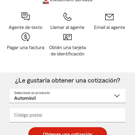
Agente de texto
Llamar al agente
Email al agente
Pagar una factura
Obtén una tarjeta
de identificación
¿Le gustaría obtener una cotización?
Seleccione un producto
Seleccione
un
nombre
de
producto
del
Código postal
Ingresa
Ingresa
_____
menú
un
un
desplegable
código
código
postal
postal
Obtenga una cotización