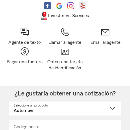
Investment Services
Agente de texto
Llamar al agente
Email al agente
Pagar una factura
Obtén una tarjeta
de identificación
¿Le gustaría obtener una cotización?
Seleccione un producto
Seleccione
un
nombre
de
producto
del
Código postal
Ingresa
Ingresa
_____
menú