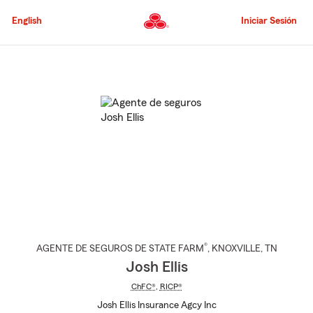
Pasar
al
English
Iniciar Sesión
contenido
principal
Comienzo
del
contenido
principal
®
AGENTE DE SEGUROS DE STATE FARM
,
KNOXVILLE
, TN
Josh Ellis
ChFC®
,
RICP®
Josh Ellis Insurance Agcy Inc