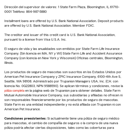
Dirección del supervisor de valores: 1 State Farm Plaza, Bloomington, IL 61710-
0001 Teléfono: 864-987-5880
Installment loans are offered by U.S. Bank National Association. Deposit products
are offered by U.S. Bank National Association. Member FDIC.
The creditor and issuer of this credit card is U.S. Bank National Association,
pursuant to a license from Visa U.S.A. Inc.
El seguro de vida y las anualidades son emitidos por State Farm Life Insurance
Company. (Sin licencia en MA, NY y WI) State Farm Life and Accident Assurance
Company (con licencia en New York y Wisconsin) Oficinas centrales, Bloomington,
Illinois.
Los productos de seguro de mascotas son suscritos en los Estados Unidos por
American Pet Insurance Company y ZPIC Insurance Company, 6100-4th Ave S,
Seattle, WA 98108. Administrado por Trupanion Managers USA, Inc. (CA: con
licencia No. 0G22803, NPN 9588590). Se aplican términos y condiciones, revise la
póliza completa
en la página web de Trupanion para obtener detalles. State Farm
Mutual Automobile Insurance Company, sus subsidiarias y afiliadas no ofrecen ni
son responsables financieramente por los productos de seguro de mascotas.
State Farm es una entidad independiente y no está afiliada con Trupanion ni con
American Pet Insurance.
Condiciones preexistentes:
Si actualmente tiene una póliza de seguro médico
para mascotas, el cambio de compañía de seguros o la compra de una nueva
póliza podría afectar ciertas disposiciones, tales como las coberturas para