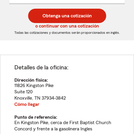
un
un
desplegable
código
código
postal
postal
Obtenga una cotización
de
de
5
5
o continuar con una cotización
dígitos
dígitos
Todas las cotizaciones y documentos serán proporcionados en inglés.
Detalles de la oficina:
Dirección física:
11826 Kingston Pike
Suite 120
Knoxville
,
TN
37934-3842
Cómo llegar
Punto de referencia:
En Kingston Pike, cerca de First Baptist Church
Concord y frente a la gasolinera Ingles