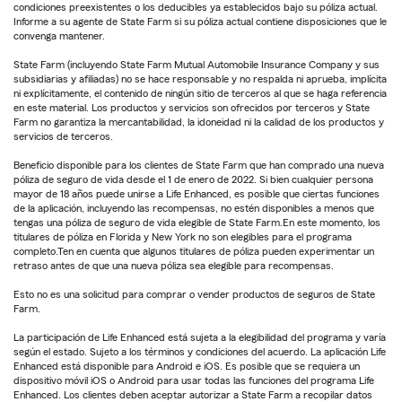
condiciones preexistentes o los deducibles ya establecidos bajo su póliza actual.
Informe a su agente de State Farm si su póliza actual contiene disposiciones que le
convenga mantener.
State Farm (incluyendo State Farm Mutual Automobile Insurance Company y sus
subsidiarias y afiliadas) no se hace responsable y no respalda ni aprueba, implícita
ni explícitamente, el contenido de ningún sitio de terceros al que se haga referencia
en este material. Los productos y servicios son ofrecidos por terceros y State
Farm no garantiza la mercantabilidad, la idoneidad ni la calidad de los productos y
servicios de terceros.
Beneficio disponible para los clientes de State Farm que han comprado una nueva
póliza de seguro de vida desde el 1 de enero de 2022. Si bien cualquier persona
mayor de 18 años puede unirse a Life Enhanced, es posible que ciertas funciones
de la aplicación, incluyendo las recompensas, no estén disponibles a menos que
tengas una póliza de seguro de vida elegible de State Farm.En este momento, los
titulares de póliza en Florida y New York no son elegibles para el programa
completo.Ten en cuenta que algunos titulares de póliza pueden experimentar un
retraso antes de que una nueva póliza sea elegible para recompensas.
Esto no es una solicitud para comprar o vender productos de seguros de State
Farm.
La participación de Life Enhanced está sujeta a la elegibilidad del programa y varía
según el estado. Sujeto a los términos y condiciones del acuerdo. La aplicación Life
Enhanced está disponible para Android e iOS. Es posible que se requiera un
dispositivo móvil iOS o Android para usar todas las funciones del programa Life
Enhanced. Los clientes deben aceptar autorizar a State Farm a recopilar datos