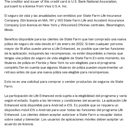
The creditor and issuer of this credit card is U.S. Bank National Association,
pursuant to a license from Visa U.S.A. Inc.
El seguro de vida y las anualidades son emitidos por State Farm Life Insurance
Company. (Sin licencia en MA, NY y WI) State Farm Life and Accident Assurance
Company (con licencia en New York y Wisconsin) Oficinas centrales, Bloomington,
Illinois.
Beneficio disponible para los clientes de State Farm que han comprado una nueva
póliza de seguro de vida desde el 1 de enero de 2022. Si bien cualquier persona
mayor de 18 años puede unirse a Life Enhanced, es posible que ciertas funciones
de la aplicación, incluyendo las recompensas, no estén disponibles a menos que
tengas una póliza de seguro de vida elegible de State Farm.En este momento, los
titulares de póliza en Florida y New York no son elegibles para el programa
completo.Ten en cuenta que algunos titulares de póliza pueden experimentar un
retraso antes de que una nueva póliza sea elegible para recompensas.
Esto no es una solicitud para comprar o vender productos de seguros de State
Farm.
La participación de Life Enhanced está sujeta a la elegibilidad del programa y varía
según el estado. Sujeto a los términos y condiciones del acuerdo. La aplicación Life
Enhanced está disponible para Android e iOS. Es posible que se requiera un
dispositivo móvil iOS o Android para usar todas las funciones del programa Life
Enhanced. Los clientes deben aceptar autorizar a State Farm a recopilar datos
sobre salud y bienestar. Los usuarios de aplicaciones móviles deben aceptar un
acuerdo de licencia.