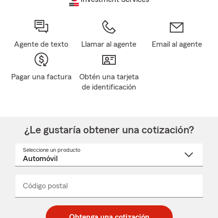
Agente de texto
Llamar al agente
Email al agente
Pagar una factura
Obtén una tarjeta
de identificación
¿Le gustaría obtener una cotización?
Seleccione un producto
Seleccione
un
nombre
de
producto
del
Código postal
Ingresa
Ingresa
_____
menú
un
un
desplegable
código
código
postal
postal
Obtenga una cotización