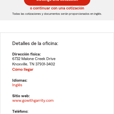
de
de
5
5
o continuar con una cotización
dígitos
dígitos
Todas las cotizaciones y documentos serán proporcionados en inglés.
Detalles de la oficina:
Dirección física:
6732 Malone Creek Drive
Knoxville
,
TN
37931-3402
Cómo llegar
Idiomas:
Inglés
Sitio web:
www.gowithgarrity.com
Teléfono: