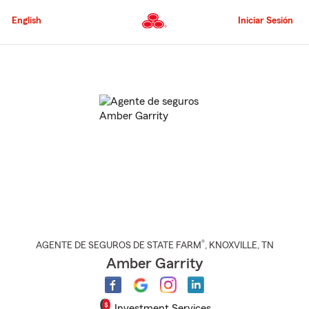
Pasar
al
English
Iniciar Sesión
contenido
principal
Comienzo
del
contenido
principal
®
AGENTE DE SEGUROS DE STATE FARM
,
KNOXVILLE
, TN
Amber Garrity
Investment Services