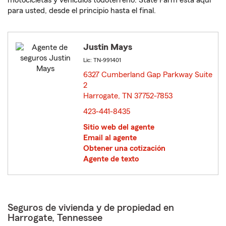
motocicletas y vehículos todoterreno. State Farm está aquí
para usted, desde el principio hasta el final.
Justin Mays
Lic: TN-991401
6327 Cumberland Gap Parkway Suite
2
Harrogate, TN 37752-7853
opens in new window
423-441-8435
Sitio web del agente
Email al agente
Obtener una cotización
Agente de texto
Seguros de vivienda y de propiedad en
Harrogate, Tennessee