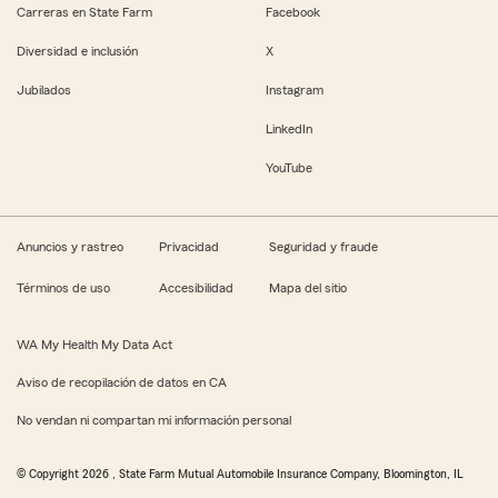
Carreras en State Farm
Facebook
Diversidad e inclusión
X
Jubilados
Instagram
LinkedIn
YouTube
Anuncios y rastreo
Privacidad
Seguridad y fraude
Términos de uso
Accesibilidad
Mapa del sitio
WA My Health My Data Act
Aviso de recopilación de datos en CA
No vendan ni compartan mi información personal
© Copyright
2026
, State Farm Mutual Automobile Insurance Company, Bloomington, IL