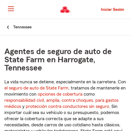
Pasar
al
Iniciar Sesión
contenido
principal
Comienzo
Tennessee
del
contenido
principal
Agentes de seguro de auto de
State Farm en Harrogate,
Tennessee
La vida nunca se detiene, especialmente en la carretera. Con
el seguro de auto de State Farm
, tratamos de mantenerle en
movimiento con
opciones de cobertura
como
responsabilidad civil
,
amplia
,
contra choques
,
para gastos
médicos
y
protección contra conductores sin seguro
. Sin
importar cuál sea su vehículo o su presupuesto, podemos
ofrecer la cobertura correcta que se adapte a sus
necesidades, desde carros de uso cotidiano hasta clásicos,