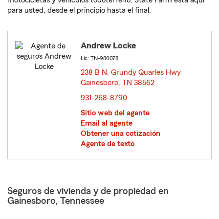
motocicletas y vehículos todoterreno. State Farm está aquí
para usted, desde el principio hasta el final.
Andrew Locke
Lic: TN-980078
238 B N. Grundy Quarles Hwy
Gainesboro, TN 38562
opens in new window
931-268-8790
Sitio web del agente
Email al agente
Obtener una cotización
Agente de texto
Seguros de vivienda y de propiedad en
Gainesboro, Tennessee