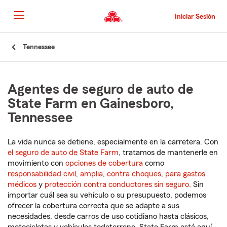
Pasar
al
Iniciar Sesión
contenido
principal
Comienzo
Tennessee
del
contenido
principal
Agentes de seguro de auto de
State Farm en Gainesboro,
Tennessee
La vida nunca se detiene, especialmente en la carretera. Con
el seguro de auto de State Farm
, tratamos de mantenerle en
movimiento con
opciones de cobertura
como
responsabilidad civil
,
amplia
,
contra choques
,
para gastos
médicos
y
protección contra conductores sin seguro
. Sin
importar cuál sea su vehículo o su presupuesto, podemos
ofrecer la cobertura correcta que se adapte a sus
necesidades, desde carros de uso cotidiano hasta clásicos,