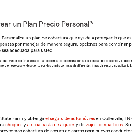
ear un Plan Precio Personal®
. Personalice un plan de cobertura que ayude a proteger lo que es 
pensas por manejar de manera segura, opciones para combinar p
e sea adecuada para usted.
 que varían según el estado. Las opciones de cobertura son seleccionadas por el cliente y la disponib
, pero en ese caso el descuento por dos o más compras de diferentes líneas de seguro no aplicará. 
n State Farm y obtenga
el seguro de automóviles
en Collierville, T
tra
choques
y
amplia hasta de alquiler
y de
viajes compartidos
. Si
s proveemos cobertura de seguro de carros para nuevos conductores