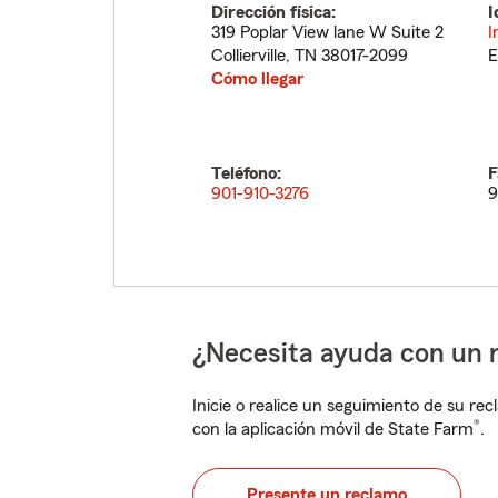
Dirección física:
I
319 Poplar View lane W Suite 2
I
Collierville
,
TN
38017-2099
E
Cómo llegar
Teléfono:
F
901-910-3276
9
¿Necesita ayuda con un 
Inicie o realice un seguimiento de su rec
®
con la aplicación móvil de State Farm
.
Presente un reclamo