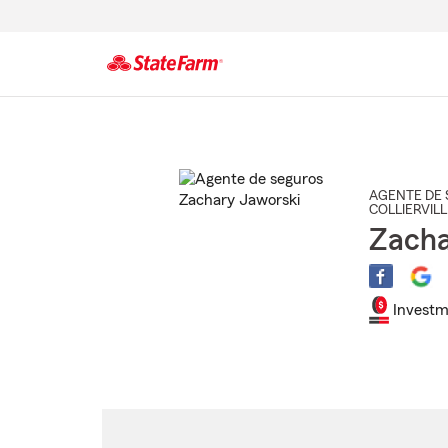
Comienzo
del
contenido
principal
AGENTE DE 
COLLIERVILL
Zacha
Investm