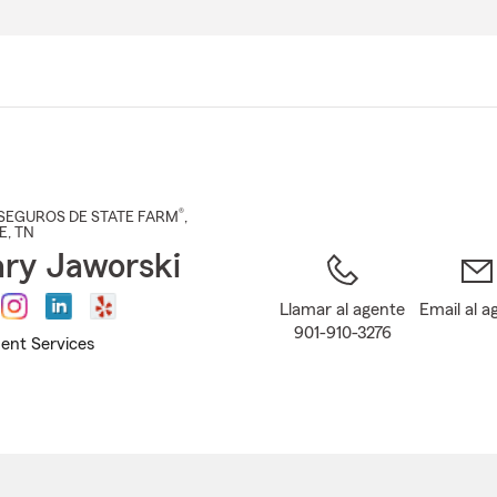
Pasar
al
contenido
principal
®
SEGUROS DE STATE FARM
,
E
, TN
ry Jaworski
Llamar al agente
Email al a
901-910-3276
ent Services