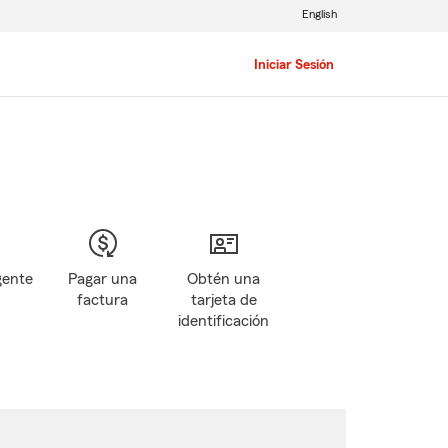
English
Iniciar Sesión
gente
Pagar una
Obtén una
factura
tarjeta de
identificación