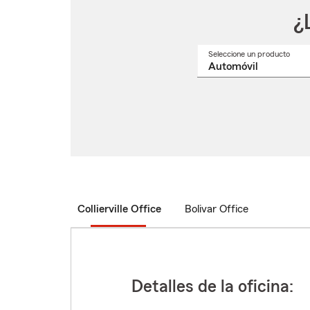
¿
Seleccione un producto
Selec
un
nomb
de
produ
del
menú
despl
Collierville Office
Bolivar Office
Detalles de la oficina: