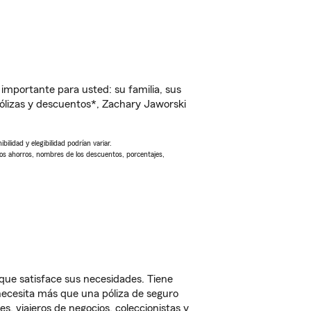
importante para usted: su familia, sus
ólizas y descuentos*, Zachary Jaworski
ilidad y elegibilidad podrían variar.
Los ahorros, nombres de los descuentos, porcentajes,
N que satisface sus necesidades. Tiene
 necesita más que una póliza de seguro
, viajeros de negocios, coleccionistas y