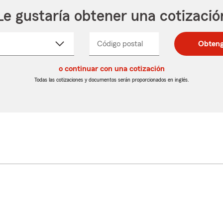
Le gustaría obtener una cotizació
cione
Código postal
Ingresa
Ingresa
Obteng
_____
un
un
re
código
código
cto
o continuar con una cotización
postal
postal
de
de
Todas las cotizaciones y documentos serán proporcionados en inglés.
egable
5
5
dígitos
dígitos