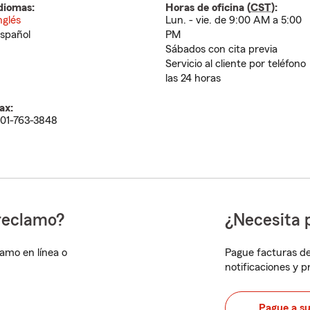
diomas:
Horas de oficina (
CST
):
nglés
Lun. - vie. de 9:00 AM a 5:00
spañol
PM
Sábados con cita previa
Servicio al cliente por teléfono
las 24 horas
ax:
01-763-3848
reclamo?
¿Necesita 
lamo en línea o
Pague facturas de
notificaciones y 
Pague a s