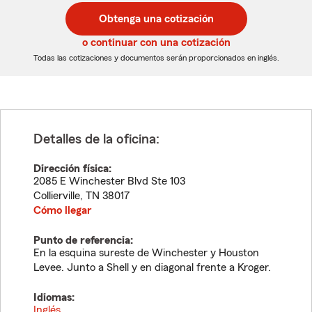
postal
postal
Obtenga una cotización
de
de
5
5
o continuar con una cotización
dígitos
dígitos
Todas las cotizaciones y documentos serán proporcionados en inglés.
Detalles de la oficina:
Dirección física:
2085 E Winchester Blvd Ste 103
Collierville
,
TN
38017
Cómo llegar
Punto de referencia:
En la esquina sureste de Winchester y Houston
Levee. Junto a Shell y en diagonal frente a Kroger.
Idiomas:
Inglés