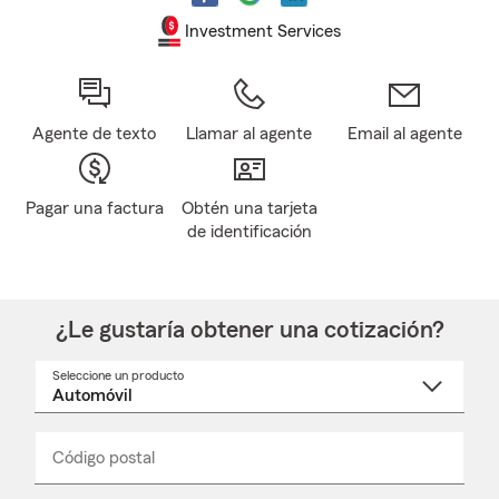
Investment Services
Agente de texto
Llamar al agente
Email al agente
Pagar una factura
Obtén una tarjeta
de identificación
¿Le gustaría obtener una cotización?
Seleccione un producto
Seleccione
un
nombre
de
producto
del
Código postal
Ingresa
Ingresa
_____
menú
un
un
desplegable
código
código