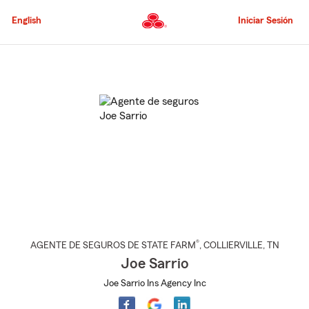
Pasar
al
English
Iniciar Sesión
contenido
principal
Comienzo
del
contenido
principal
®
AGENTE DE SEGUROS DE STATE FARM
,
COLLIERVILLE
, TN
Joe Sarrio
Joe Sarrio Ins Agency Inc