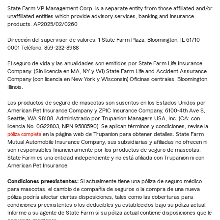
State Farm VP Management Corp. is a separate entity from those affiliated and/or
unaffiliated entities which provide advisory services, banking and insurance
products. AP2025/02/0260
Dirección del supervisor de valores: 1 State Farm Plaza, Bloomington, IL 61710-
0001 Teléfono: 859-232-8988
El seguro de vida y las anualidades son emitidos por State Farm Life Insurance
Company. (Sin licencia en MA, NY y WI) State Farm Life and Accident Assurance
Company (con licencia en New York y Wisconsin) Oficinas centrales, Bloomington,
Illinois.
Los productos de seguro de mascotas son suscritos en los Estados Unidos por
American Pet Insurance Company y ZPIC Insurance Company, 6100-4th Ave S,
Seattle, WA 98108. Administrado por Trupanion Managers USA, Inc. (CA: con
licencia No. 0G22803, NPN 9588590). Se aplican términos y condiciones, revise la
póliza completa
en la página web de Trupanion para obtener detalles. State Farm
Mutual Automobile Insurance Company, sus subsidiarias y afiliadas no ofrecen ni
son responsables financieramente por los productos de seguro de mascotas.
State Farm es una entidad independiente y no está afiliada con Trupanion ni con
American Pet Insurance.
Condiciones preexistentes:
Si actualmente tiene una póliza de seguro médico
para mascotas, el cambio de compañía de seguros o la compra de una nueva
póliza podría afectar ciertas disposiciones, tales como las coberturas para
condiciones preexistentes o los deducibles ya establecidos bajo su póliza actual.
Informe a su agente de State Farm si su póliza actual contiene disposiciones que le