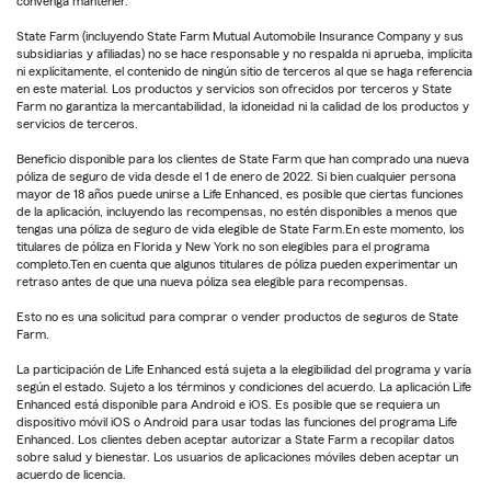
convenga mantener.
State Farm (incluyendo State Farm Mutual Automobile Insurance Company y sus
subsidiarias y afiliadas) no se hace responsable y no respalda ni aprueba, implícita
ni explícitamente, el contenido de ningún sitio de terceros al que se haga referencia
en este material. Los productos y servicios son ofrecidos por terceros y State
Farm no garantiza la mercantabilidad, la idoneidad ni la calidad de los productos y
servicios de terceros.
Beneficio disponible para los clientes de State Farm que han comprado una nueva
póliza de seguro de vida desde el 1 de enero de 2022. Si bien cualquier persona
mayor de 18 años puede unirse a Life Enhanced, es posible que ciertas funciones
de la aplicación, incluyendo las recompensas, no estén disponibles a menos que
tengas una póliza de seguro de vida elegible de State Farm.En este momento, los
titulares de póliza en Florida y New York no son elegibles para el programa
completo.Ten en cuenta que algunos titulares de póliza pueden experimentar un
retraso antes de que una nueva póliza sea elegible para recompensas.
Esto no es una solicitud para comprar o vender productos de seguros de State
Farm.
La participación de Life Enhanced está sujeta a la elegibilidad del programa y varía
según el estado. Sujeto a los términos y condiciones del acuerdo. La aplicación Life
Enhanced está disponible para Android e iOS. Es posible que se requiera un
dispositivo móvil iOS o Android para usar todas las funciones del programa Life
Enhanced. Los clientes deben aceptar autorizar a State Farm a recopilar datos
sobre salud y bienestar. Los usuarios de aplicaciones móviles deben aceptar un
acuerdo de licencia.