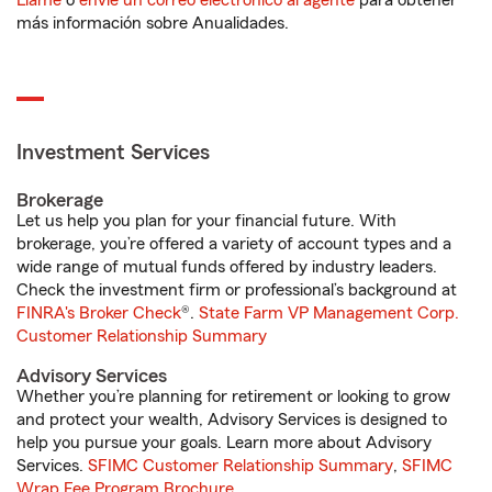
Llame
o
envíe un correo electrónico al agente
para obtener
más información sobre Anualidades.
Investment Services
Brokerage
Let us help you plan for your financial future. With
brokerage, you’re offered a variety of account types and a
wide range of mutual funds offered by industry leaders.
Check the investment firm or professional’s background at
FINRA's Broker Check
®.
State Farm VP Management Corp.
Customer Relationship Summary
Advisory Services
Whether you’re planning for retirement or looking to grow
and protect your wealth, Advisory Services is designed to
help you pursue your goals. Learn more about Advisory
Services.
SFIMC Customer Relationship Summary
,
SFIMC
Wrap Fee Program Brochure
.