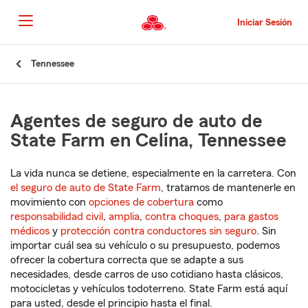
Pasar
al
Iniciar Sesión
contenido
principal
Comienzo
Tennessee
del
contenido
principal
Agentes de seguro de auto de
State Farm en Celina, Tennessee
La vida nunca se detiene, especialmente en la carretera. Con
el seguro de auto de State Farm
, tratamos de mantenerle en
movimiento con
opciones de cobertura
como
responsabilidad civil
,
amplia
,
contra choques
,
para gastos
médicos
y
protección contra conductores sin seguro
. Sin
importar cuál sea su vehículo o su presupuesto, podemos
ofrecer la cobertura correcta que se adapte a sus
necesidades, desde carros de uso cotidiano hasta clásicos,
motocicletas y vehículos todoterreno. State Farm está aquí
para usted, desde el principio hasta el final.