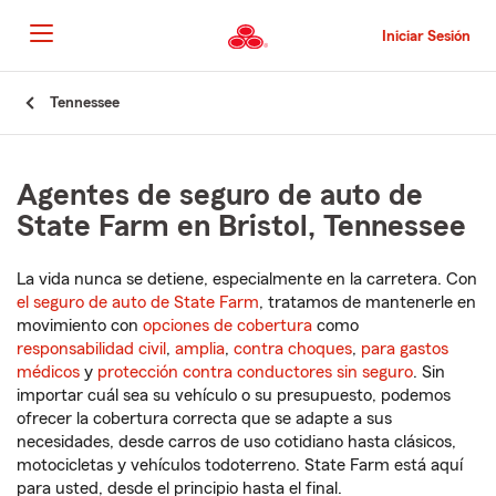
Pasar
al
Iniciar Sesión
contenido
principal
Comienzo
Tennessee
del
contenido
principal
Agentes de seguro de auto de
State Farm en Bristol, Tennessee
La vida nunca se detiene, especialmente en la carretera. Con
el seguro de auto de State Farm
, tratamos de mantenerle en
movimiento con
opciones de cobertura
como
responsabilidad civil
,
amplia
,
contra choques
,
para gastos
médicos
y
protección contra conductores sin seguro
. Sin
importar cuál sea su vehículo o su presupuesto, podemos
ofrecer la cobertura correcta que se adapte a sus
necesidades, desde carros de uso cotidiano hasta clásicos,
motocicletas y vehículos todoterreno. State Farm está aquí
para usted, desde el principio hasta el final.