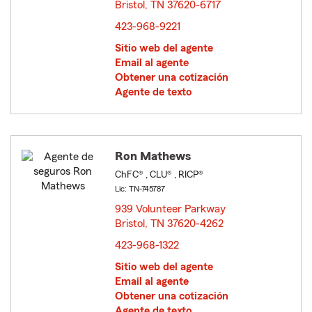
Bristol, TN 37620-6717
opens in new window
423-968-9221
Sitio web del agente
Email al agente
Obtener una cotización
Agente de texto
Ron Mathews
ChFC® , CLU® , RICP®
Lic: TN-745787
939 Volunteer Parkway
Bristol, TN 37620-4262
opens in new window
423-968-1322
Sitio web del agente
Email al agente
Obtener una cotización
Agente de texto