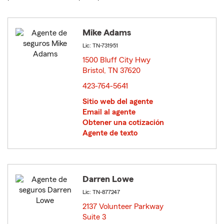
Mike Adams
Lic: TN-731951
1500 Bluff City Hwy
Bristol, TN 37620
opens in new window
423-764-5641
Sitio web del agente
Email al agente
Obtener una cotización
Agente de texto
Darren Lowe
Lic: TN-877247
2137 Volunteer Parkway
Suite 3