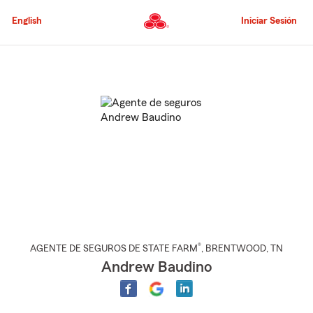
Pasar
al
English
Iniciar Sesión
contenido
principal
Comienzo
del
contenido
principal
®
AGENTE DE SEGUROS DE STATE FARM
,
BRENTWOOD
, TN
Andrew Baudino