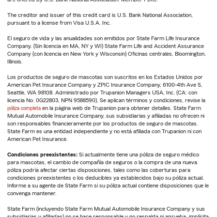
The creditor and issuer of this credit card is U.S. Bank National Association,
pursuant to a license from Visa U.S.A. Inc.
El seguro de vida y las anualidades son emitidos por State Farm Life Insurance
Company. (Sin licencia en MA, NY y WI) State Farm Life and Accident Assurance
Company (con licencia en New York y Wisconsin) Oficinas centrales, Bloomington,
Illinois.
Los productos de seguro de mascotas son suscritos en los Estados Unidos por
American Pet Insurance Company y ZPIC Insurance Company, 6100-4th Ave S,
Seattle, WA 98108. Administrado por Trupanion Managers USA, Inc. (CA: con
licencia No. 0G22803, NPN 9588590). Se aplican términos y condiciones, revise la
póliza completa
en la página web de Trupanion para obtener detalles. State Farm
Mutual Automobile Insurance Company, sus subsidiarias y afiliadas no ofrecen ni
son responsables financieramente por los productos de seguro de mascotas.
State Farm es una entidad independiente y no está afiliada con Trupanion ni con
American Pet Insurance.
Condiciones preexistentes:
Si actualmente tiene una póliza de seguro médico
para mascotas, el cambio de compañía de seguros o la compra de una nueva
póliza podría afectar ciertas disposiciones, tales como las coberturas para
condiciones preexistentes o los deducibles ya establecidos bajo su póliza actual.
Informe a su agente de State Farm si su póliza actual contiene disposiciones que le
convenga mantener.
State Farm (incluyendo State Farm Mutual Automobile Insurance Company y sus
subsidiarias y afiliadas) no se hace responsable y no respalda ni aprueba, implícita