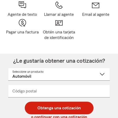
Agente de texto
Llamar al agente
Email al agente
Pagar una factura
Obtén una tarjeta
de identificación
¿Le gustaría obtener una cotización?
Seleccione un producto
Seleccione
un
nombre
de
producto
del
Código postal
Ingresa
Ingresa
_____
menú
un
un
desplegable
código
código
postal
postal
Obtenga una cotización
de
de
5
5
o continuar con una cotización