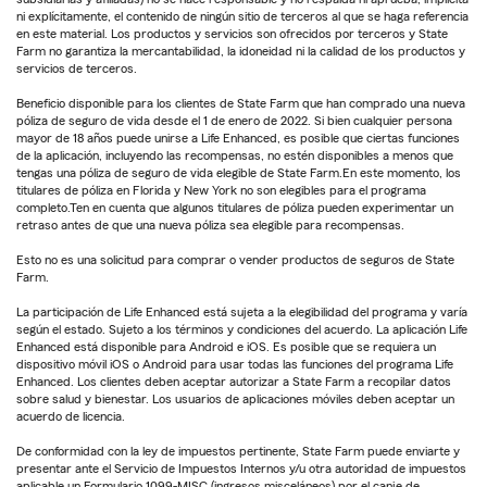
ni explícitamente, el contenido de ningún sitio de terceros al que se haga referencia
en este material. Los productos y servicios son ofrecidos por terceros y State
Farm no garantiza la mercantabilidad, la idoneidad ni la calidad de los productos y
servicios de terceros.
Beneficio disponible para los clientes de State Farm que han comprado una nueva
póliza de seguro de vida desde el 1 de enero de 2022. Si bien cualquier persona
mayor de 18 años puede unirse a Life Enhanced, es posible que ciertas funciones
de la aplicación, incluyendo las recompensas, no estén disponibles a menos que
tengas una póliza de seguro de vida elegible de State Farm.En este momento, los
titulares de póliza en Florida y New York no son elegibles para el programa
completo.Ten en cuenta que algunos titulares de póliza pueden experimentar un
retraso antes de que una nueva póliza sea elegible para recompensas.
Esto no es una solicitud para comprar o vender productos de seguros de State
Farm.
La participación de Life Enhanced está sujeta a la elegibilidad del programa y varía
según el estado. Sujeto a los términos y condiciones del acuerdo. La aplicación Life
Enhanced está disponible para Android e iOS. Es posible que se requiera un
dispositivo móvil iOS o Android para usar todas las funciones del programa Life
Enhanced. Los clientes deben aceptar autorizar a State Farm a recopilar datos
sobre salud y bienestar. Los usuarios de aplicaciones móviles deben aceptar un
acuerdo de licencia.
De conformidad con la ley de impuestos pertinente, State Farm puede enviarte y
presentar ante el Servicio de Impuestos Internos y/u otra autoridad de impuestos
aplicable un Formulario 1099-MISC (ingresos misceláneos) por el canje de