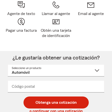
Agente de texto
Llamar al agente
Email al agente
Pagar una factura
Obtén una tarjeta
de identificación
¿Le gustaría obtener una cotización?
Seleccione un producto
Seleccione
un
nombre
de
producto
del
Código postal
Ingresa
Ingresa
_____
menú
un
un
desplegable
código
código
postal
postal
Obtenga una cotización
de
de
5
5
o continuar con una cotización