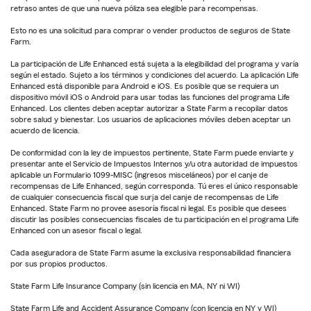
retraso antes de que una nueva póliza sea elegible para recompensas.
Esto no es una solicitud para comprar o vender productos de seguros de State
Farm.
La participación de Life Enhanced está sujeta a la elegibilidad del programa y varía
según el estado. Sujeto a los términos y condiciones del acuerdo. La aplicación Life
Enhanced está disponible para Android e iOS. Es posible que se requiera un
dispositivo móvil iOS o Android para usar todas las funciones del programa Life
Enhanced. Los clientes deben aceptar autorizar a State Farm a recopilar datos
sobre salud y bienestar. Los usuarios de aplicaciones móviles deben aceptar un
acuerdo de licencia.
De conformidad con la ley de impuestos pertinente, State Farm puede enviarte y
presentar ante el Servicio de Impuestos Internos y/u otra autoridad de impuestos
aplicable un Formulario 1099-MISC (ingresos misceláneos) por el canje de
recompensas de Life Enhanced, según corresponda. Tú eres el único responsable
de cualquier consecuencia fiscal que surja del canje de recompensas de Life
Enhanced. State Farm no provee asesoría fiscal ni legal. Es posible que desees
discutir las posibles consecuencias fiscales de tu participación en el programa Life
Enhanced con un asesor fiscal o legal.
Cada aseguradora de State Farm asume la exclusiva responsabilidad financiera
por sus propios productos.
State Farm Life Insurance Company (sin licencia en MA, NY ni WI)
State Farm Life and Accident Assurance Company (con licencia en NY y WI)