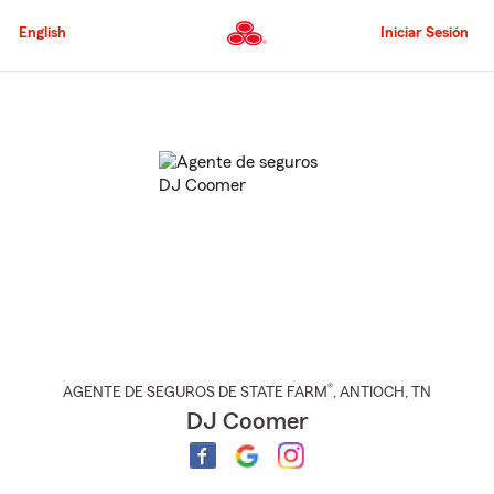
Pasar
al
English
Iniciar Sesión
contenido
principal
Comienzo
del
contenido
principal
®
AGENTE DE SEGUROS DE STATE FARM
,
ANTIOCH
, TN
DJ Coomer