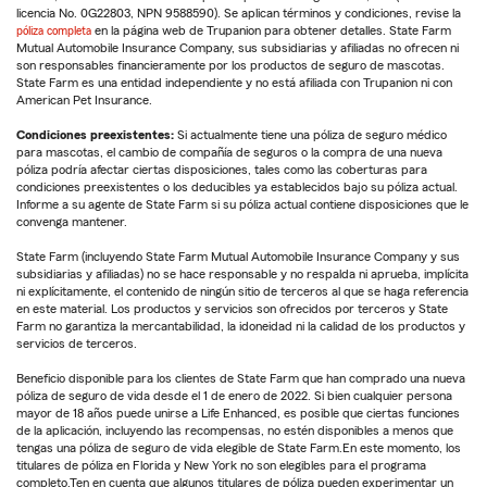
licencia No. 0G22803, NPN 9588590). Se aplican términos y condiciones, revise la
póliza completa
en la página web de Trupanion para obtener detalles. State Farm
Mutual Automobile Insurance Company, sus subsidiarias y afiliadas no ofrecen ni
son responsables financieramente por los productos de seguro de mascotas.
State Farm es una entidad independiente y no está afiliada con Trupanion ni con
American Pet Insurance.
Condiciones preexistentes:
Si actualmente tiene una póliza de seguro médico
para mascotas, el cambio de compañía de seguros o la compra de una nueva
póliza podría afectar ciertas disposiciones, tales como las coberturas para
condiciones preexistentes o los deducibles ya establecidos bajo su póliza actual.
Informe a su agente de State Farm si su póliza actual contiene disposiciones que le
convenga mantener.
State Farm (incluyendo State Farm Mutual Automobile Insurance Company y sus
subsidiarias y afiliadas) no se hace responsable y no respalda ni aprueba, implícita
ni explícitamente, el contenido de ningún sitio de terceros al que se haga referencia
en este material. Los productos y servicios son ofrecidos por terceros y State
Farm no garantiza la mercantabilidad, la idoneidad ni la calidad de los productos y
servicios de terceros.
Beneficio disponible para los clientes de State Farm que han comprado una nueva
póliza de seguro de vida desde el 1 de enero de 2022. Si bien cualquier persona
mayor de 18 años puede unirse a Life Enhanced, es posible que ciertas funciones
de la aplicación, incluyendo las recompensas, no estén disponibles a menos que
tengas una póliza de seguro de vida elegible de State Farm.En este momento, los
titulares de póliza en Florida y New York no son elegibles para el programa
completo.Ten en cuenta que algunos titulares de póliza pueden experimentar un