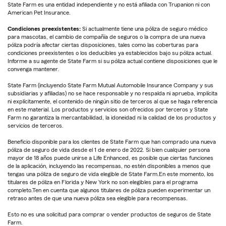
State Farm es una entidad independiente y no está afiliada con Trupanion ni con
American Pet Insurance.
Condiciones preexistentes:
Si actualmente tiene una póliza de seguro médico
para mascotas, el cambio de compañía de seguros o la compra de una nueva
póliza podría afectar ciertas disposiciones, tales como las coberturas para
condiciones preexistentes o los deducibles ya establecidos bajo su póliza actual.
Informe a su agente de State Farm si su póliza actual contiene disposiciones que le
convenga mantener.
State Farm (incluyendo State Farm Mutual Automobile Insurance Company y sus
subsidiarias y afiliadas) no se hace responsable y no respalda ni aprueba, implícita
ni explícitamente, el contenido de ningún sitio de terceros al que se haga referencia
en este material. Los productos y servicios son ofrecidos por terceros y State
Farm no garantiza la mercantabilidad, la idoneidad ni la calidad de los productos y
servicios de terceros.
Beneficio disponible para los clientes de State Farm que han comprado una nueva
póliza de seguro de vida desde el 1 de enero de 2022. Si bien cualquier persona
mayor de 18 años puede unirse a Life Enhanced, es posible que ciertas funciones
de la aplicación, incluyendo las recompensas, no estén disponibles a menos que
tengas una póliza de seguro de vida elegible de State Farm.En este momento, los
titulares de póliza en Florida y New York no son elegibles para el programa
completo.Ten en cuenta que algunos titulares de póliza pueden experimentar un
retraso antes de que una nueva póliza sea elegible para recompensas.
Esto no es una solicitud para comprar o vender productos de seguros de State
Farm.