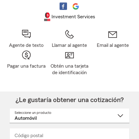
Investment Services
Agente de texto
Llamar al agente
Email al agente
Pagar una factura
Obtén una tarjeta
de identificación
¿Le gustaría obtener una cotización?
Seleccione un producto
Seleccione
un
nombre
de
producto
del
Código postal
Ingresa
Ingresa
_____
menú