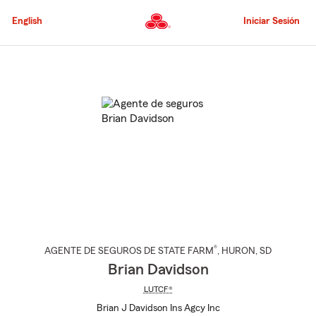
Pasar
al
English
Iniciar Sesión
contenido
principal
Comienzo
del
contenido
principal
®
AGENTE DE SEGUROS DE STATE FARM
,
HURON
, SD
Brian Davidson
LUTCF®
Brian J Davidson Ins Agcy Inc