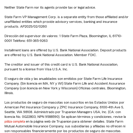
Neither State Farm nor its agents provide tax or legal advice.
State Farm VP Management Corp. is a separate entity from those affiliated and/or
unaffiliated entities which provide advisory services, banking and insurance
products. AP2025/02/0260
Dirección del supervisor de valores: 1 State Farm Plaza, Bloomington, IL 61710-
0001 Teléfono: 651-365-9263
Installment loans are offered by U.S. Bank National Association. Deposit products
are offered by U.S. Bank National Association. Member FDIC.
The creditor and issuer of this credit card is U.S. Bank National Association,
pursuant to a license from Visa U.S.A. Inc.
El seguro de vida y las anualidades son emitidos por State Farm Life Insurance
Company. (Sin licencia en MA, NY y WI) State Farm Life and Accident Assurance
Company (con licencia en New York y Wisconsin) Oficinas centrales, Bloomington,
Illinois.
Los productos de seguro de mascotas son suscritos en los Estados Unidos por
American Pet Insurance Company y ZPIC Insurance Company, 6100-4th Ave S,
Seattle, WA 98108. Administrado por Trupanion Managers USA, Inc. (CA: con
licencia No. 0G22803, NPN 9588590). Se aplican términos y condiciones, revise la
póliza completa
en la página web de Trupanion para obtener detalles. State Farm
Mutual Automobile Insurance Company, sus subsidiarias y afiliadas no ofrecen ni
son responsables financieramente por los productos de seguro de mascotas.