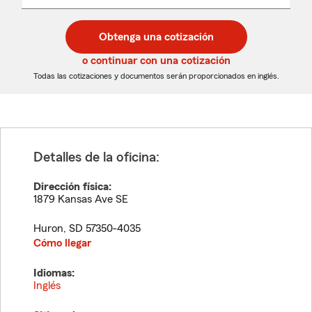
un
un
desplegable
código
código
postal
postal
Obtenga una cotización
de
de
5
5
o continuar con una cotización
dígitos
dígitos
Todas las cotizaciones y documentos serán proporcionados en inglés.
Detalles de la oficina:
Dirección física:
1879 Kansas Ave SE
Huron
,
SD
57350-4035
Cómo llegar
Idiomas:
Inglés