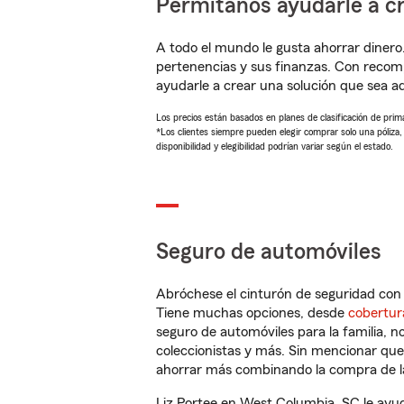
Permítanos ayudarle a cr
A todo el mundo le gusta ahorrar dinero
pertenencias y sus finanzas. Con recom
ayudarle a crear una solución que sea 
Los precios están basados en planes de clasificación de primas
*Los clientes siempre pueden elegir comprar solo una póliza
disponibilidad y elegibilidad podrían variar según el estado.
Seguro de automóviles
Abróchese el cinturón de seguridad co
Tiene muchas opciones, desde
cobertur
seguro de automóviles para la familia, 
coleccionistas y más. Sin mencionar qu
ahorrar más combinando la compra de las
Liz Portee en West Columbia, SC le ayu