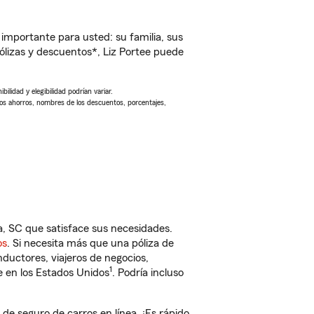
importante para usted: su familia, sus
lizas y descuentos*, Liz Portee puede
ilidad y elegibilidad podrían variar.
Los ahorros, nombres de los descuentos, porcentajes,
 SC que satisface sus necesidades.
os
. Si necesita más que una póliza de
ductores, viajeros de negocios,
1
e en los Estados Unidos
. Podría incluso
e seguro de carros en línea. ¡Es rápido