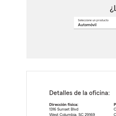
¿
Seleccione un producto
Selec
un
nomb
de
produ
del
menú
despl
Detalles de la oficina:
Dirección física:
P
1316 Sunset Blvd
C
West Columbia
,
SC
29169
C