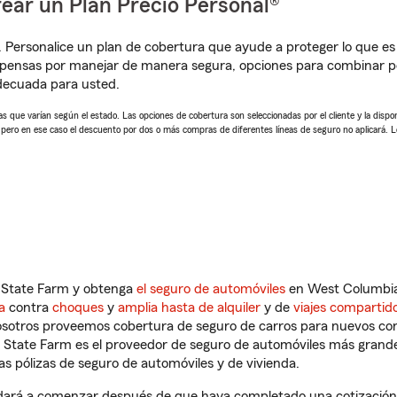
ear un Plan Precio Personal®
. Personalice un plan de cobertura que ayude a proteger lo que es 
pensas por manejar de manera segura, opciones para combinar pó
adecuada para usted.
 que varían según el estado. Las opciones de cobertura son seleccionadas por el cliente y la disponib
, pero en ese caso el descuento por dos o más compras de diferentes líneas de seguro no aplicará. 
n State Farm y obtenga
el seguro de automóviles
en West Columbia,
a
contra
choques
y
amplia hasta de alquiler
y de
viajes compartid
nosotros proveemos cobertura de seguro de carros para nuevos con
e State Farm es el proveedor de seguro de automóviles más grand
 pólizas de seguro de automóviles y de vivienda.
dará a comenzar después de que haya completado una cotización d