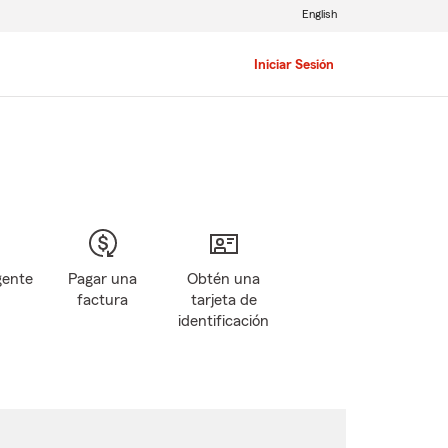
English
Iniciar Sesión
gente
Pagar una
Obtén una
factura
tarjeta de
identificación