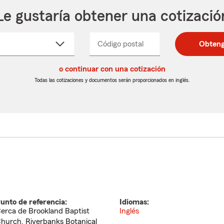
Le gustaría obtener una cotizació
cione
Código postal
Ingresa
Ingresa
Obteng
_____
un
un
re
código
código
cto
o continuar con una cotización
postal
postal
de
de
Todas las cotizaciones y documentos serán proporcionados en inglés.
egable
5
5
dígitos
dígitos
unto de referencia:
Idiomas:
erca de Brookland Baptist
Inglés
hurch, Riverbanks Botanical