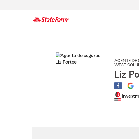
Comienzo
del
contenido
principal
AGENTE DE 
WEST COLU
Liz P
Investm