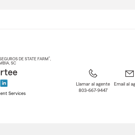
Pasar
al
contenido
principal
®
SEGUROS DE STATE FARM
,
MBIA
, SC
ortee
Llamar al agente
Email al a
803-667-9447
ent Services