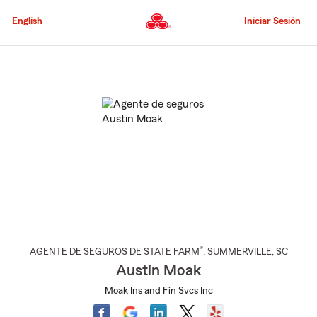
Pasar
al
English
Iniciar Sesión
contenido
principal
Comienzo
del
contenido
principal
®
AGENTE DE SEGUROS DE STATE FARM
,
SUMMERVILLE
, SC
Austin Moak
Moak Ins and Fin Svcs Inc