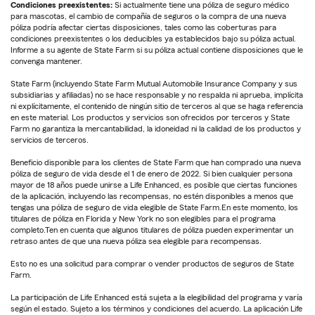
Condiciones preexistentes:
Si actualmente tiene una póliza de seguro médico
para mascotas, el cambio de compañía de seguros o la compra de una nueva
póliza podría afectar ciertas disposiciones, tales como las coberturas para
condiciones preexistentes o los deducibles ya establecidos bajo su póliza actual.
Informe a su agente de State Farm si su póliza actual contiene disposiciones que le
convenga mantener.
State Farm (incluyendo State Farm Mutual Automobile Insurance Company y sus
subsidiarias y afiliadas) no se hace responsable y no respalda ni aprueba, implícita
ni explícitamente, el contenido de ningún sitio de terceros al que se haga referencia
en este material. Los productos y servicios son ofrecidos por terceros y State
Farm no garantiza la mercantabilidad, la idoneidad ni la calidad de los productos y
servicios de terceros.
Beneficio disponible para los clientes de State Farm que han comprado una nueva
póliza de seguro de vida desde el 1 de enero de 2022. Si bien cualquier persona
mayor de 18 años puede unirse a Life Enhanced, es posible que ciertas funciones
de la aplicación, incluyendo las recompensas, no estén disponibles a menos que
tengas una póliza de seguro de vida elegible de State Farm.En este momento, los
titulares de póliza en Florida y New York no son elegibles para el programa
completo.Ten en cuenta que algunos titulares de póliza pueden experimentar un
retraso antes de que una nueva póliza sea elegible para recompensas.
Esto no es una solicitud para comprar o vender productos de seguros de State
Farm.
La participación de Life Enhanced está sujeta a la elegibilidad del programa y varía
según el estado. Sujeto a los términos y condiciones del acuerdo. La aplicación Life