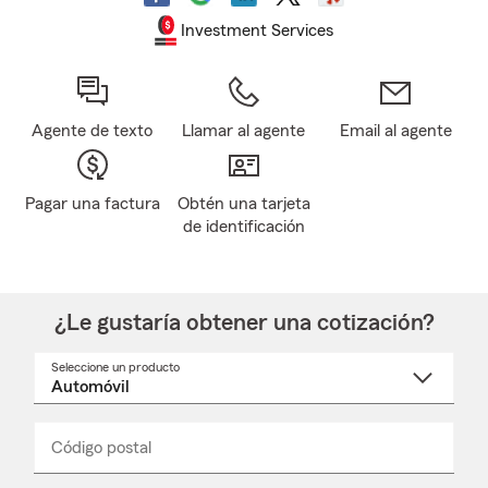
Investment Services
Agente de texto
Llamar al agente
Email al agente
Pagar una factura
Obtén una tarjeta
de identificación
¿Le gustaría obtener una cotización?
Seleccione un producto
Seleccione
un
nombre
de
producto
del
Código postal
Ingresa
Ingresa
_____
menú
un
un
desplegable
código
código