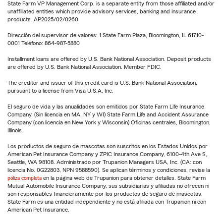
State Farm VP Management Corp. is a separate entity from those affiliated and/or
unaffiliated entities which provide advisory services, banking and insurance
products. AP2025/02/0260
Dirección del supervisor de valores: 1 State Farm Plaza, Bloomington, IL 61710-
0001 Teléfono: 864-987-5880
Installment loans are offered by U.S. Bank National Association. Deposit products
are offered by U.S. Bank National Association. Member FDIC.
The creditor and issuer of this credit card is U.S. Bank National Association,
pursuant to a license from Visa U.S.A. Inc.
El seguro de vida y las anualidades son emitidos por State Farm Life Insurance
Company. (Sin licencia en MA, NY y WI) State Farm Life and Accident Assurance
Company (con licencia en New York y Wisconsin) Oficinas centrales, Bloomington,
Illinois.
Los productos de seguro de mascotas son suscritos en los Estados Unidos por
American Pet Insurance Company y ZPIC Insurance Company, 6100-4th Ave S,
Seattle, WA 98108. Administrado por Trupanion Managers USA, Inc. (CA: con
licencia No. 0G22803, NPN 9588590). Se aplican términos y condiciones, revise la
póliza completa
en la página web de Trupanion para obtener detalles. State Farm
Mutual Automobile Insurance Company, sus subsidiarias y afiliadas no ofrecen ni
son responsables financieramente por los productos de seguro de mascotas.
State Farm es una entidad independiente y no está afiliada con Trupanion ni con
American Pet Insurance.