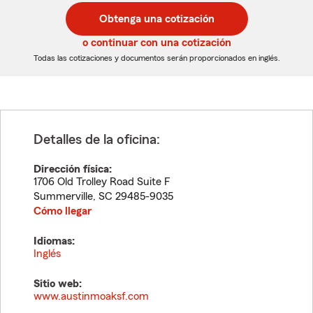
postal
postal
Obtenga una cotización
de
de
5
5
o continuar con una cotización
dígitos
dígitos
Todas las cotizaciones y documentos serán proporcionados en inglés.
Detalles de la oficina:
Dirección física:
1706 Old Trolley Road Suite F
Summerville
,
SC
29485-9035
Cómo llegar
Idiomas:
Inglés
Sitio web:
www.austinmoaksf.com