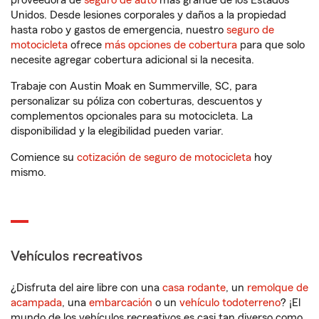
proveedora de
seguro de auto
más grande de los Estados
Unidos. Desde lesiones corporales y daños a la propiedad
hasta robo y gastos de emergencia, nuestro
seguro de
motocicleta
ofrece
más opciones de cobertura
para que solo
necesite agregar cobertura adicional si la necesita.
Trabaje con Austin Moak en Summerville, SC, para
personalizar su póliza con coberturas, descuentos y
complementos opcionales para su motocicleta. La
disponibilidad y la elegibilidad pueden variar.
Comience su
cotización de seguro de motocicleta
hoy
mismo.
Vehículos recreativos
¿Disfruta del aire libre con una
casa rodante
, un
remolque de
acampada
, una
embarcación
o un
vehículo todoterreno
? ¡El
mundo de los vehículos recreativos es casi tan diverso como