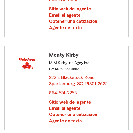
Sitio web del agente
Email al agente
Obtener una cotización
Agente de texto
Monty Kirby
M M Kirby Ins Agcy Inc
Lic: SC-1903928682
222 E Blackstock Road
Spartanburg, SC 29301-2627
opens in new window
864-574-2253
Sitio web del agente
Email al agente
Obtener una cotización
Agente de texto