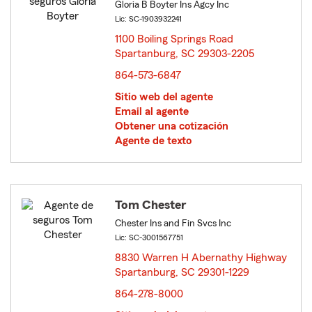
Gloria B Boyter Ins Agcy Inc
Lic: SC-1903932241
1100 Boiling Springs Road
Spartanburg, SC 29303-2205
opens in new window
864-573-6847
Sitio web del agente
Email al agente
Obtener una cotización
Agente de texto
Tom Chester
Chester Ins and Fin Svcs Inc
Lic: SC-3001567751
8830 Warren H Abernathy Highway
Spartanburg, SC 29301-1229
opens in new window
864-278-8000