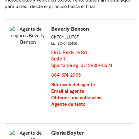
motocicletas y vehículos todoterreno. State Farm está aquí
para usted, desde el principio hasta el final.
Beverly Benson
ChFC® , LUTCF
Lic: SC-6432456
2870 Reidville Rd
Suite 1
Spartanburg, SC 29301-5624
opens in new window
864-574-2965
Sitio web del agente
Email al agente
Obtener una cotización
Agente de texto
Gloria Boyter