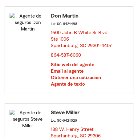
Don Martin
Lic: SC-6424498
1600 John B White Sr Blvd
Ste 1006
Spartanburg, SC 29301-4407
opens in new window
864-587-6060
Sitio web del agente
Email al agente
Obtener una cotización
Agente de texto
Steve Miller
Lic: SC-6424026
188 W. Henry Street
Spartanburg, SC 29306
opens in new window