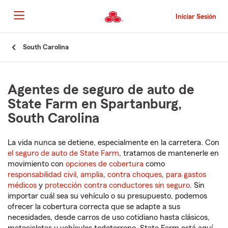
Pasar
al
Iniciar Sesión
contenido
principal
Comienzo
South Carolina
del
contenido
principal
Agentes de seguro de auto de
State Farm en Spartanburg,
South Carolina
La vida nunca se detiene, especialmente en la carretera. Con
el seguro de auto de State Farm
, tratamos de mantenerle en
movimiento con
opciones de cobertura
como
responsabilidad civil
,
amplia
,
contra choques
,
para gastos
médicos
y
protección contra conductores sin seguro
. Sin
importar cuál sea su vehículo o su presupuesto, podemos
ofrecer la cobertura correcta que se adapte a sus
necesidades, desde carros de uso cotidiano hasta clásicos,