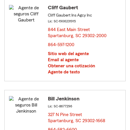
Cliff Gaubert
Cliff Gaubert Ins Agcy Inc
Lic: SC-1906231915
844 East Main Street
Spartanburg, SC 29302-2000
opens in new window
864-597-1200
Sitio web del agente
Email al agente
Obtener una cotización
Agente de texto
Bill Jenkinson
Lic: SC-8677296
327 N Pine Street
Spartanburg, SC 29302-1668
opens in new window
864-582-6600