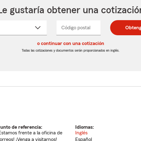
Le gustaría obtener una cotizació
cione
Código postal
Ingresa
Ingresa
Obteng
_____
un
un
re
código
código
cto
o continuar con una cotización
postal
postal
de
de
Todas las cotizaciones y documentos serán proporcionados en inglés.
egable
5
5
dígitos
dígitos
unto de referencia:
Idiomas:
Estamos frente a la oficina de
Inglés
orreos! ¡Venga a visitarnos!
Español