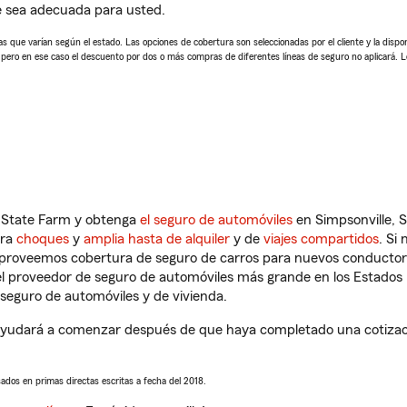
e sea adecuada para usted.
 que varían según el estado. Las opciones de cobertura son seleccionadas por el cliente y la disponib
, pero en ese caso el descuento por dos o más compras de diferentes líneas de seguro no aplicará. 
n State Farm y obtenga
el seguro de automóviles
en Simpsonville, S
tra
choques
y
amplia hasta de alquiler
y de
viajes compartidos
. Si
s proveemos cobertura de seguro de carros para nuevos conductores
l proveedor de seguro de automóviles más grande en los Estados
seguro de automóviles y de vivienda.
 ayudará a comenzar después de que haya completado una cotizació
sados en primas directas escritas a fecha del 2018.