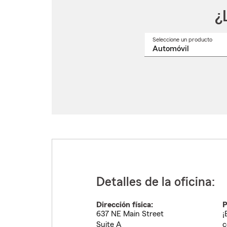
¿
Seleccione un producto
Selec
un
nomb
de
produ
del
menú
despl
Detalles de la oficina:
Dirección física:
P
637 NE Main Street
¡
Suite A
c