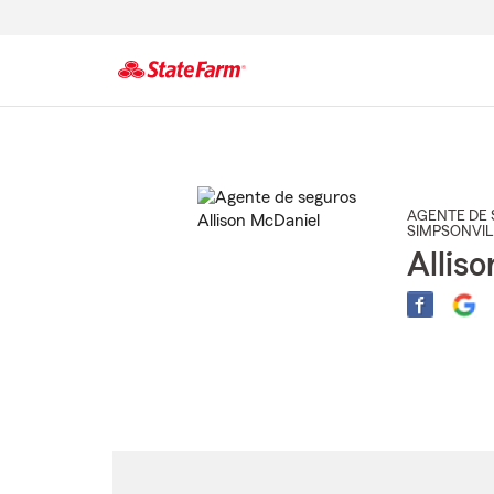
Comienzo
del
contenido
principal
AGENTE DE 
SIMPSONVIL
Allis