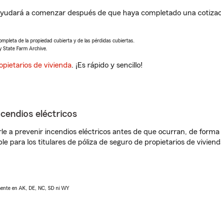
e ayudará a comenzar después de que haya completado una cotizac
completa de la propiedad cubierta y de las pérdidas cubiertas.
y State Farm Archive.
opietarios de vivienda
. ¡Es rápido y sencillo!
ncendios eléctricos
e a prevenir incendios eléctricos antes de que ocurran, de forma 
le para los titulares de póliza de seguro de propietarios de vivie
lmente en AK, DE, NC, SD ni WY