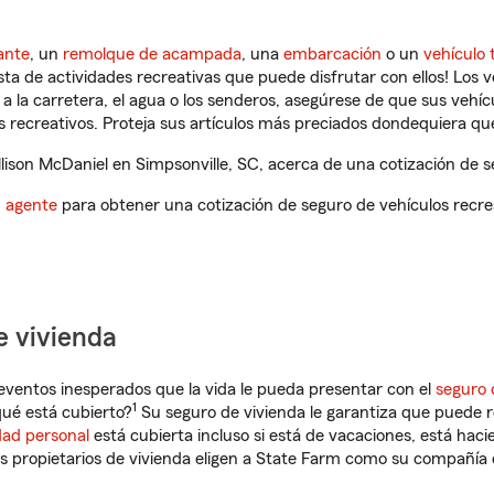
ante
, un
remolque de acampada
, una
embarcación
o un
vehículo 
ista de actividades recreativas que puede disfrutar con ellos! Los 
a la carretera, el agua o los senderos, asegúrese de que sus vehí
 recreativos. Proteja sus artículos más preciados dondequiera qu
ison McDaniel en Simpsonville, SC, acerca de una cotización de se
n agente
para obtener una cotización de seguro de vehículos recre
e vivienda
eventos inesperados que la vida le pueda presentar con el
seguro 
1
qué está cubierto?
Su seguro de vivienda le garantiza que puede r
dad personal
está cubierta incluso si está de vacaciones, está haci
propietarios de vivienda eligen a State Farm como su compañía 