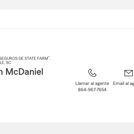
Pasar
al
contenido
principal
®
SEGUROS DE STATE FARM
,
LE
, SC
on McDaniel
Llamar al agente
Email al a
864-967-7654