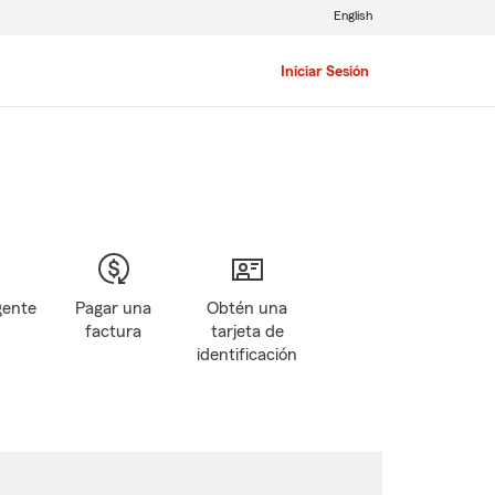
English
Iniciar Sesión
gente
Pagar una
Obtén una
factura
tarjeta de
identificación