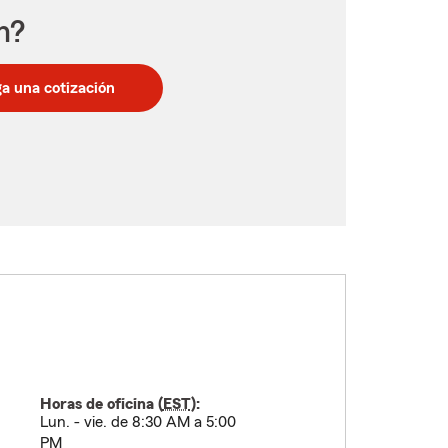
n?
a una cotización
Horas de oficina (
EST
):
Lun. - vie. de 8:30 AM a 5:00
PM