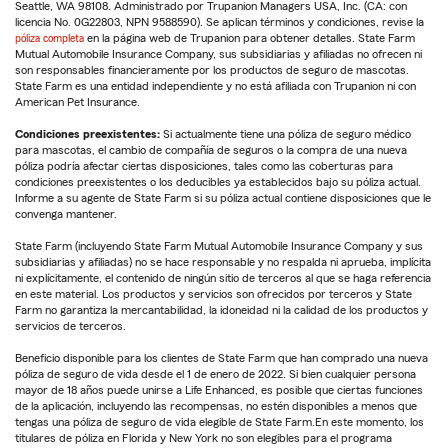
Seattle, WA 98108. Administrado por Trupanion Managers USA, Inc. (CA: con
licencia No. 0G22803, NPN 9588590). Se aplican términos y condiciones, revise la
póliza completa
en la página web de Trupanion para obtener detalles. State Farm
Mutual Automobile Insurance Company, sus subsidiarias y afiliadas no ofrecen ni
son responsables financieramente por los productos de seguro de mascotas.
State Farm es una entidad independiente y no está afiliada con Trupanion ni con
American Pet Insurance.
Condiciones preexistentes:
Si actualmente tiene una póliza de seguro médico
para mascotas, el cambio de compañía de seguros o la compra de una nueva
póliza podría afectar ciertas disposiciones, tales como las coberturas para
condiciones preexistentes o los deducibles ya establecidos bajo su póliza actual.
Informe a su agente de State Farm si su póliza actual contiene disposiciones que le
convenga mantener.
State Farm (incluyendo State Farm Mutual Automobile Insurance Company y sus
subsidiarias y afiliadas) no se hace responsable y no respalda ni aprueba, implícita
ni explícitamente, el contenido de ningún sitio de terceros al que se haga referencia
en este material. Los productos y servicios son ofrecidos por terceros y State
Farm no garantiza la mercantabilidad, la idoneidad ni la calidad de los productos y
servicios de terceros.
Beneficio disponible para los clientes de State Farm que han comprado una nueva
póliza de seguro de vida desde el 1 de enero de 2022. Si bien cualquier persona
mayor de 18 años puede unirse a Life Enhanced, es posible que ciertas funciones
de la aplicación, incluyendo las recompensas, no estén disponibles a menos que
tengas una póliza de seguro de vida elegible de State Farm.En este momento, los
titulares de póliza en Florida y New York no son elegibles para el programa