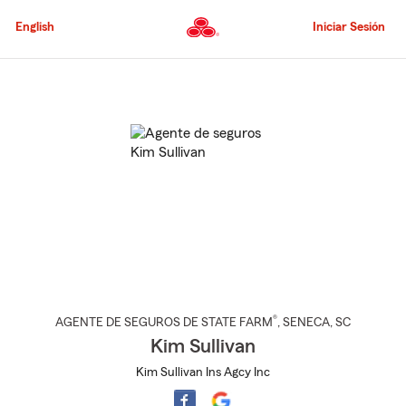
Pasar
al
English
Iniciar Sesión
contenido
principal
Comienzo
del
contenido
principal
®
AGENTE DE SEGUROS DE STATE FARM
,
SENECA
, SC
Kim Sullivan
Kim Sullivan Ins Agcy Inc