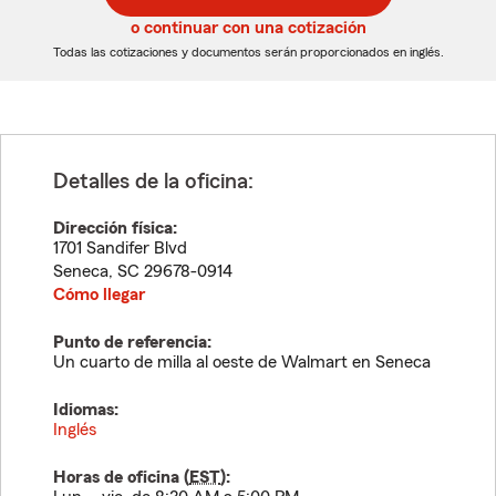
5
5
o continuar con una cotización
dígitos
dígitos
Todas las cotizaciones y documentos serán proporcionados en inglés.
Detalles de la oficina:
Dirección física:
1701 Sandifer Blvd
Seneca
,
SC
29678-0914
Cómo llegar
Punto de referencia:
Un cuarto de milla al oeste de Walmart en Seneca
Idiomas:
Inglés
Horas de oficina (
EST
):