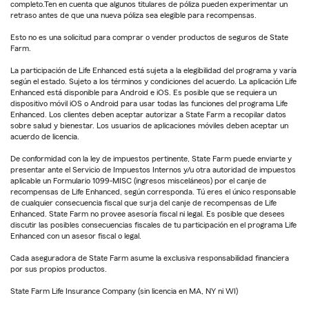
completo.Ten en cuenta que algunos titulares de póliza pueden experimentar un
retraso antes de que una nueva póliza sea elegible para recompensas.
Esto no es una solicitud para comprar o vender productos de seguros de State
Farm.
La participación de Life Enhanced está sujeta a la elegibilidad del programa y varía
según el estado. Sujeto a los términos y condiciones del acuerdo. La aplicación Life
Enhanced está disponible para Android e iOS. Es posible que se requiera un
dispositivo móvil iOS o Android para usar todas las funciones del programa Life
Enhanced. Los clientes deben aceptar autorizar a State Farm a recopilar datos
sobre salud y bienestar. Los usuarios de aplicaciones móviles deben aceptar un
acuerdo de licencia.
De conformidad con la ley de impuestos pertinente, State Farm puede enviarte y
presentar ante el Servicio de Impuestos Internos y/u otra autoridad de impuestos
aplicable un Formulario 1099-MISC (ingresos misceláneos) por el canje de
recompensas de Life Enhanced, según corresponda. Tú eres el único responsable
de cualquier consecuencia fiscal que surja del canje de recompensas de Life
Enhanced. State Farm no provee asesoría fiscal ni legal. Es posible que desees
discutir las posibles consecuencias fiscales de tu participación en el programa Life
Enhanced con un asesor fiscal o legal.
Cada aseguradora de State Farm asume la exclusiva responsabilidad financiera
por sus propios productos.
State Farm Life Insurance Company (sin licencia en MA, NY ni WI)