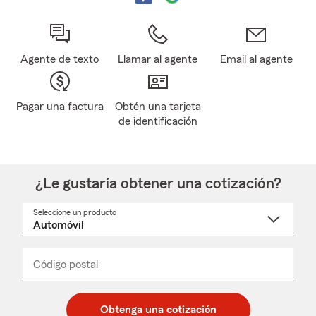
Agente de texto
Llamar al agente
Email al agente
Pagar una factura
Obtén una tarjeta
de identificación
¿Le gustaría obtener una cotización?
Seleccione un producto
Seleccione
un
nombre
de
producto
del
Código postal
Ingresa
Ingresa
_____
menú
un
un
desplegable
código
código
postal
postal
Obtenga una cotización
de
de