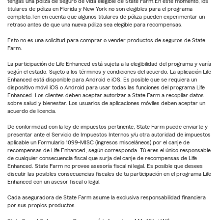
tengas una póliza de seguro de vida elegible de State Farm.En este momento, los
titulares de póliza en Florida y New York no son elegibles para el programa
completo.Ten en cuenta que algunos titulares de póliza pueden experimentar un
retraso antes de que una nueva póliza sea elegible para recompensas.
Esto no es una solicitud para comprar o vender productos de seguros de State
Farm.
La participación de Life Enhanced está sujeta a la elegibilidad del programa y varía
según el estado. Sujeto a los términos y condiciones del acuerdo. La aplicación Life
Enhanced está disponible para Android e iOS. Es posible que se requiera un
dispositivo móvil iOS o Android para usar todas las funciones del programa Life
Enhanced. Los clientes deben aceptar autorizar a State Farm a recopilar datos
sobre salud y bienestar. Los usuarios de aplicaciones móviles deben aceptar un
acuerdo de licencia.
De conformidad con la ley de impuestos pertinente, State Farm puede enviarte y
presentar ante el Servicio de Impuestos Internos y/u otra autoridad de impuestos
aplicable un Formulario 1099-MISC (ingresos misceláneos) por el canje de
recompensas de Life Enhanced, según corresponda. Tú eres el único responsable
de cualquier consecuencia fiscal que surja del canje de recompensas de Life
Enhanced. State Farm no provee asesoría fiscal ni legal. Es posible que desees
discutir las posibles consecuencias fiscales de tu participación en el programa Life
Enhanced con un asesor fiscal o legal.
Cada aseguradora de State Farm asume la exclusiva responsabilidad financiera
por sus propios productos.