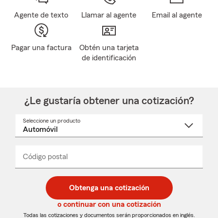
Agente de texto
Llamar al agente
Email al agente
Pagar una factura
Obtén una tarjeta
de identificación
¿Le gustaría obtener una cotización?
Seleccione un producto
Seleccione
un
nombre
de
producto
del
Código postal
Ingresa
Ingresa
_____
menú
un
un
desplegable
código
código
postal
postal
Obtenga una cotización
de
de
5
5
o continuar con una cotización
dígitos
dígitos
Todas las cotizaciones y documentos serán proporcionados en inglés.