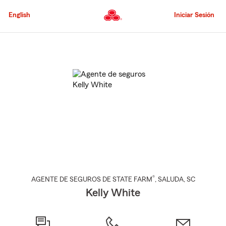
Pasar
al
English
Iniciar Sesión
contenido
principal
Comienzo
del
contenido
principal
®
AGENTE DE SEGUROS DE STATE FARM
,
SALUDA
, SC
Kelly White