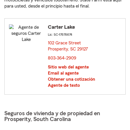
motocicletas y vehículos todoterreno. State Farm está aquí
para usted, desde el principio hasta el final.
Carter Lake
Lic: SC-17676674
102 Grace Street
Prosperity, SC 29127
opens in new window
803-364-2909
Sitio web del agente
Email al agente
Obtener una cotización
Agente de texto
Seguros de vivienda y de propiedad en
Prosperity, South Carolina