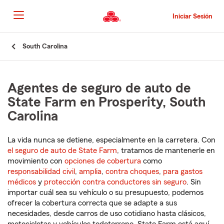
Pasar
al
Iniciar Sesión
contenido
principal
Comienzo
South Carolina
del
contenido
principal
Agentes de seguro de auto de
State Farm en Prosperity, South
Carolina
La vida nunca se detiene, especialmente en la carretera. Con
el seguro de auto de State Farm
, tratamos de mantenerle en
movimiento con
opciones de cobertura
como
responsabilidad civil
,
amplia
,
contra choques
,
para gastos
médicos
y
protección contra conductores sin seguro
. Sin
importar cuál sea su vehículo o su presupuesto, podemos
ofrecer la cobertura correcta que se adapte a sus
necesidades, desde carros de uso cotidiano hasta clásicos,