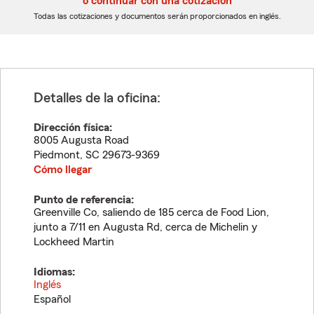
o continuar con una cotización
dígitos
dígitos
Todas las cotizaciones y documentos serán proporcionados en inglés.
Detalles de la oficina:
Dirección física:
8005 Augusta Road
Piedmont
,
SC
29673-9369
Cómo llegar
Punto de referencia:
Greenville Co, saliendo de 185 cerca de Food Lion,
junto a 7/11 en Augusta Rd, cerca de Michelin y
Lockheed Martin
Idiomas:
Inglés
Español