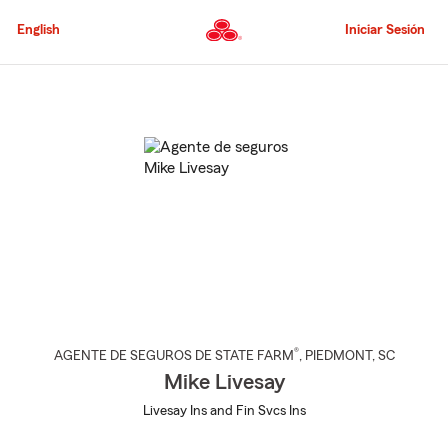
Pasar
al
English
Iniciar Sesión
contenido
principal
Comienzo
del
contenido
principal
®
AGENTE DE SEGUROS DE STATE FARM
,
PIEDMONT
, SC
Mike Livesay
Livesay Ins and Fin Svcs Ins