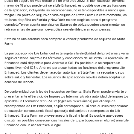
póliza de seguro de vida desde el 1 de enero de 2022. Si bien cualquier persona
mayor de 18 años puede unirse a Life Enhanced, es posible que ciertas funciones
de la aplicación, incluyendo las recompensas, no estén disponibles a menos que
tengas una póliza de seguro de vida elegible de State Farm.En este momento, los
titulares de póliza en Florida y New York no son elegibles para el programa
completo.Ten en cuenta que algunos titulares de póliza pueden experimentar un
retraso antes de que una nueva póliza sea elegible para recompensas.
Esto no es una solicitud para comprar o vender productos de seguros de State
Farm.
La participación de Life Enhanced está sujeta a la elegibilidad del programa y varía
según el estado. Sujeto a los términos y condiciones del acuerdo. La aplicación Life
Enhanced está disponible para Android e iOS. Es posible que se requiera un
dispositivo móvil iOS o Android para usar todas las funciones del programa Life
Enhanced. Los clientes deben aceptar autorizar a State Farm a recopilar datos
sobre salud y bienestar. Los usuarios de aplicaciones móviles deben aceptar un
acuerdo de licencia.
De conformidad con la ley de impuestos pertinente, State Farm puede enviarte y
presentar ante el Servicio de Impuestos Internos y/u otra autoridad de impuestos
aplicable un Formulario 1099-MISC (ingresos misceláneos) por el canje de
recompensas de Life Enhanced, según corresponda. Tú eres el único responsable
de cualquier consecuencia fiscal que surja del canje de recompensas de Life
Enhanced. State Farm no provee asesoría fiscal ni legal. Es posible que desees
discutir las posibles consecuencias fiscales de tu participación en el programa Life
Enhanced con un asesor fiscal o legal.