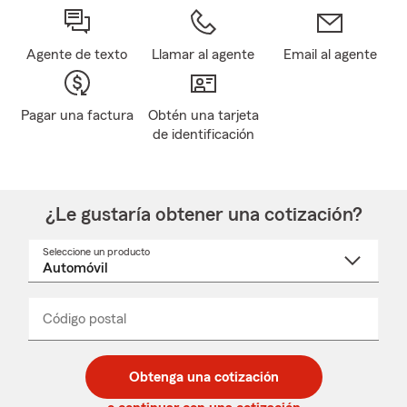
Agente de texto
Llamar al agente
Email al agente
Pagar una factura
Obtén una tarjeta
de identificación
¿Le gustaría obtener una cotización?
Seleccione un producto
Seleccione
un
nombre
de
producto
del
Código postal
Ingresa
Ingresa
_____
menú
un
un
desplegable
código
código
postal
postal
Obtenga una cotización
de
de
5
5