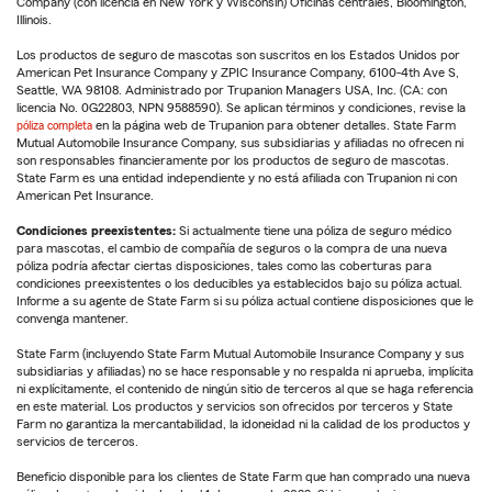
Company (con licencia en New York y Wisconsin) Oficinas centrales, Bloomington,
Illinois.
Los productos de seguro de mascotas son suscritos en los Estados Unidos por
American Pet Insurance Company y ZPIC Insurance Company, 6100-4th Ave S,
Seattle, WA 98108. Administrado por Trupanion Managers USA, Inc. (CA: con
licencia No. 0G22803, NPN 9588590). Se aplican términos y condiciones, revise la
póliza completa
en la página web de Trupanion para obtener detalles. State Farm
Mutual Automobile Insurance Company, sus subsidiarias y afiliadas no ofrecen ni
son responsables financieramente por los productos de seguro de mascotas.
State Farm es una entidad independiente y no está afiliada con Trupanion ni con
American Pet Insurance.
Condiciones preexistentes:
Si actualmente tiene una póliza de seguro médico
para mascotas, el cambio de compañía de seguros o la compra de una nueva
póliza podría afectar ciertas disposiciones, tales como las coberturas para
condiciones preexistentes o los deducibles ya establecidos bajo su póliza actual.
Informe a su agente de State Farm si su póliza actual contiene disposiciones que le
convenga mantener.
State Farm (incluyendo State Farm Mutual Automobile Insurance Company y sus
subsidiarias y afiliadas) no se hace responsable y no respalda ni aprueba, implícita
ni explícitamente, el contenido de ningún sitio de terceros al que se haga referencia
en este material. Los productos y servicios son ofrecidos por terceros y State
Farm no garantiza la mercantabilidad, la idoneidad ni la calidad de los productos y
servicios de terceros.
Beneficio disponible para los clientes de State Farm que han comprado una nueva