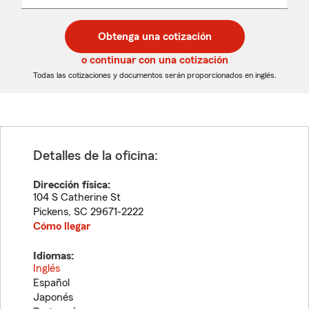
un
un
desplegable
código
código
postal
postal
Obtenga una cotización
de
de
5
5
o continuar con una cotización
dígitos
dígitos
Todas las cotizaciones y documentos serán proporcionados en inglés.
Detalles de la oficina:
Dirección física:
104 S Catherine St
Pickens
,
SC
29671-2222
Cómo llegar
Idiomas:
Inglés
Español
Japonés