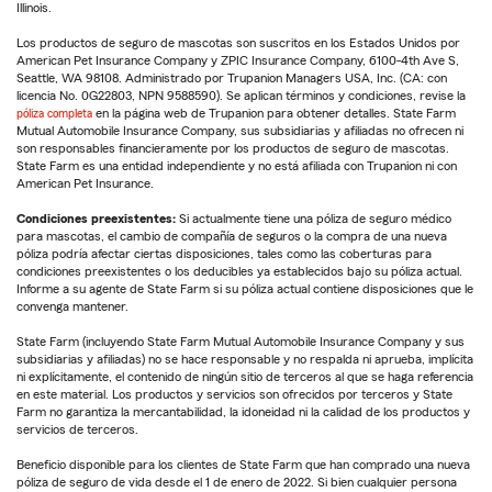
Illinois.
Los productos de seguro de mascotas son suscritos en los Estados Unidos por
American Pet Insurance Company y ZPIC Insurance Company, 6100-4th Ave S,
Seattle, WA 98108. Administrado por Trupanion Managers USA, Inc. (CA: con
licencia No. 0G22803, NPN 9588590). Se aplican términos y condiciones, revise la
póliza completa
en la página web de Trupanion para obtener detalles. State Farm
Mutual Automobile Insurance Company, sus subsidiarias y afiliadas no ofrecen ni
son responsables financieramente por los productos de seguro de mascotas.
State Farm es una entidad independiente y no está afiliada con Trupanion ni con
American Pet Insurance.
Condiciones preexistentes:
Si actualmente tiene una póliza de seguro médico
para mascotas, el cambio de compañía de seguros o la compra de una nueva
póliza podría afectar ciertas disposiciones, tales como las coberturas para
condiciones preexistentes o los deducibles ya establecidos bajo su póliza actual.
Informe a su agente de State Farm si su póliza actual contiene disposiciones que le
convenga mantener.
State Farm (incluyendo State Farm Mutual Automobile Insurance Company y sus
subsidiarias y afiliadas) no se hace responsable y no respalda ni aprueba, implícita
ni explícitamente, el contenido de ningún sitio de terceros al que se haga referencia
en este material. Los productos y servicios son ofrecidos por terceros y State
Farm no garantiza la mercantabilidad, la idoneidad ni la calidad de los productos y
servicios de terceros.
Beneficio disponible para los clientes de State Farm que han comprado una nueva
póliza de seguro de vida desde el 1 de enero de 2022. Si bien cualquier persona