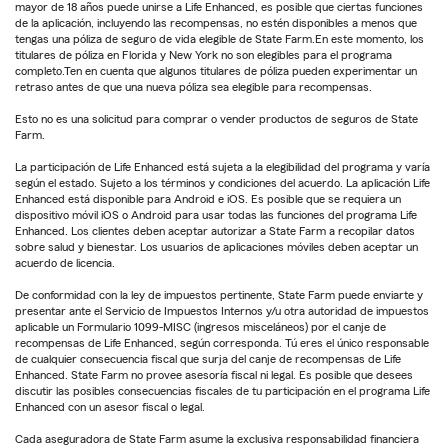
mayor de 18 años puede unirse a Life Enhanced, es posible que ciertas funciones
de la aplicación, incluyendo las recompensas, no estén disponibles a menos que
tengas una póliza de seguro de vida elegible de State Farm.En este momento, los
titulares de póliza en Florida y New York no son elegibles para el programa
completo.Ten en cuenta que algunos titulares de póliza pueden experimentar un
retraso antes de que una nueva póliza sea elegible para recompensas.
Esto no es una solicitud para comprar o vender productos de seguros de State
Farm.
La participación de Life Enhanced está sujeta a la elegibilidad del programa y varía
según el estado. Sujeto a los términos y condiciones del acuerdo. La aplicación Life
Enhanced está disponible para Android e iOS. Es posible que se requiera un
dispositivo móvil iOS o Android para usar todas las funciones del programa Life
Enhanced. Los clientes deben aceptar autorizar a State Farm a recopilar datos
sobre salud y bienestar. Los usuarios de aplicaciones móviles deben aceptar un
acuerdo de licencia.
De conformidad con la ley de impuestos pertinente, State Farm puede enviarte y
presentar ante el Servicio de Impuestos Internos y/u otra autoridad de impuestos
aplicable un Formulario 1099-MISC (ingresos misceláneos) por el canje de
recompensas de Life Enhanced, según corresponda. Tú eres el único responsable
de cualquier consecuencia fiscal que surja del canje de recompensas de Life
Enhanced. State Farm no provee asesoría fiscal ni legal. Es posible que desees
discutir las posibles consecuencias fiscales de tu participación en el programa Life
Enhanced con un asesor fiscal o legal.
Cada aseguradora de State Farm asume la exclusiva responsabilidad financiera