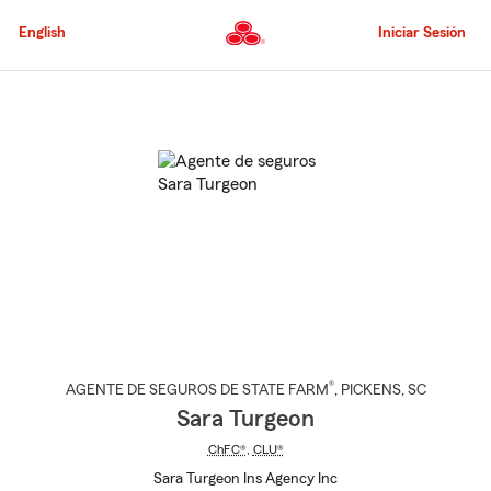
Pasar
al
English
Iniciar Sesión
contenido
principal
Comienzo
del
contenido
principal
®
AGENTE DE SEGUROS DE STATE FARM
,
PICKENS
, SC
Sara Turgeon
ChFC®
,
CLU®
Sara Turgeon Ins Agency Inc