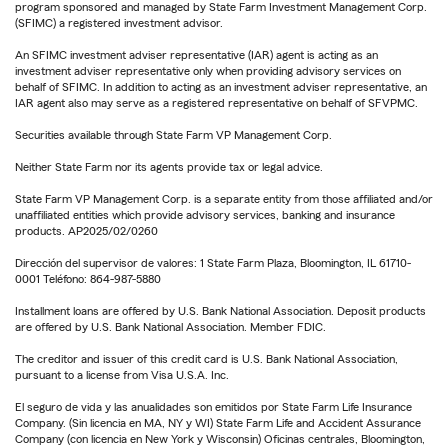
program sponsored and managed by State Farm Investment Management Corp.
(SFIMC) a registered investment advisor.
An SFIMC investment adviser representative (IAR) agent is acting as an
investment adviser representative only when providing advisory services on
behalf of SFIMC. In addition to acting as an investment adviser representative, an
IAR agent also may serve as a registered representative on behalf of SFVPMC.
Securities available through State Farm VP Management Corp.
Neither State Farm nor its agents provide tax or legal advice.
State Farm VP Management Corp. is a separate entity from those affiliated and/or
unaffiliated entities which provide advisory services, banking and insurance
products. AP2025/02/0260
Dirección del supervisor de valores: 1 State Farm Plaza, Bloomington, IL 61710-
0001 Teléfono: 864-987-5880
Installment loans are offered by U.S. Bank National Association. Deposit products
are offered by U.S. Bank National Association. Member FDIC.
The creditor and issuer of this credit card is U.S. Bank National Association,
pursuant to a license from Visa U.S.A. Inc.
El seguro de vida y las anualidades son emitidos por State Farm Life Insurance
Company. (Sin licencia en MA, NY y WI) State Farm Life and Accident Assurance
Company (con licencia en New York y Wisconsin) Oficinas centrales, Bloomington,