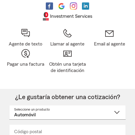
Investment Services
Agente de texto
Llamar al agente
Email al agente
Pagar una factura
Obtén una tarjeta
de identificación
¿Le gustaría obtener una cotización?
Seleccione un producto
Seleccione
un
nombre
de
producto
del
Código postal
Ingresa
Ingresa
_____
menú