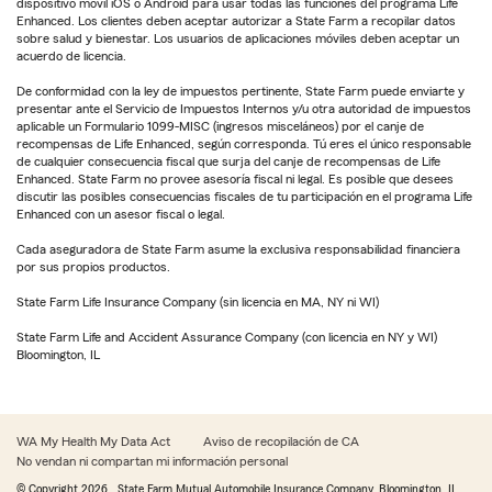
dispositivo móvil iOS o Android para usar todas las funciones del programa Life
Enhanced. Los clientes deben aceptar autorizar a State Farm a recopilar datos
sobre salud y bienestar. Los usuarios de aplicaciones móviles deben aceptar un
acuerdo de licencia.
De conformidad con la ley de impuestos pertinente, State Farm puede enviarte y
presentar ante el Servicio de Impuestos Internos y/u otra autoridad de impuestos
aplicable un Formulario 1099-MISC (ingresos misceláneos) por el canje de
recompensas de Life Enhanced, según corresponda. Tú eres el único responsable
de cualquier consecuencia fiscal que surja del canje de recompensas de Life
Enhanced. State Farm no provee asesoría fiscal ni legal. Es posible que desees
discutir las posibles consecuencias fiscales de tu participación en el programa Life
Enhanced con un asesor fiscal o legal.
Cada aseguradora de State Farm asume la exclusiva responsabilidad financiera
por sus propios productos.
State Farm Life Insurance Company (sin licencia en MA, NY ni WI)
State Farm Life and Accident Assurance Company (con licencia en NY y WI)
Bloomington, IL
WA My Health My Data Act
Aviso de recopilación de CA
No vendan ni compartan mi información personal
© Copyright
2026
, State Farm Mutual Automobile Insurance Company, Bloomington, IL