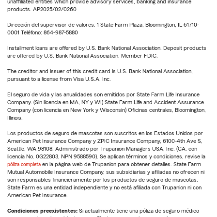
unaffiliated entities which provide advisory services, banking and insurance
products. AP2025/02/0260
Dirección del supervisor de valores: 1 State Farm Plaza, Bloomington, IL 61710-
0001 Teléfono: 864-987-5880
Installment loans are offered by U.S. Bank National Association. Deposit products
are offered by U.S. Bank National Association. Member FDIC.
The creditor and issuer of this credit card is U.S. Bank National Association,
pursuant to a license from Visa U.S.A. Inc.
El seguro de vida y las anualidades son emitidos por State Farm Life Insurance
Company. (Sin licencia en MA, NY y WI) State Farm Life and Accident Assurance
Company (con licencia en New York y Wisconsin) Oficinas centrales, Bloomington,
Illinois.
Los productos de seguro de mascotas son suscritos en los Estados Unidos por
American Pet Insurance Company y ZPIC Insurance Company, 6100-4th Ave S,
Seattle, WA 98108. Administrado por Trupanion Managers USA, Inc. (CA: con
licencia No. 0G22803, NPN 9588590). Se aplican términos y condiciones, revise la
póliza completa
en la página web de Trupanion para obtener detalles. State Farm
Mutual Automobile Insurance Company, sus subsidiarias y afiliadas no ofrecen ni
son responsables financieramente por los productos de seguro de mascotas.
State Farm es una entidad independiente y no está afiliada con Trupanion ni con
American Pet Insurance.
Condiciones preexistentes:
Si actualmente tiene una póliza de seguro médico