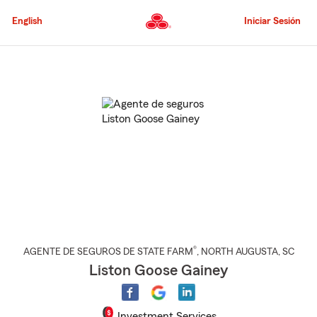
Pasar
al
English
Iniciar Sesión
contenido
principal
Comienzo
del
contenido
principal
®
AGENTE DE SEGUROS DE STATE FARM
,
NORTH AUGUSTA
, SC
Liston Goose Gainey
Investment Services