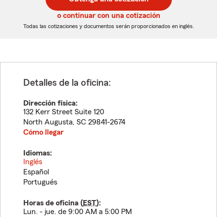
de
de
5
5
o continuar con una cotización
dígitos
dígitos
Todas las cotizaciones y documentos serán proporcionados en inglés.
Detalles de la oficina:
Dirección física:
132 Kerr Street Suite 120
North Augusta
,
SC
29841-2674
Cómo llegar
Idiomas:
Inglés
Español
Portugués
Horas de oficina (
EST
):
Lun. - jue. de 9:00 AM a 5:00 PM