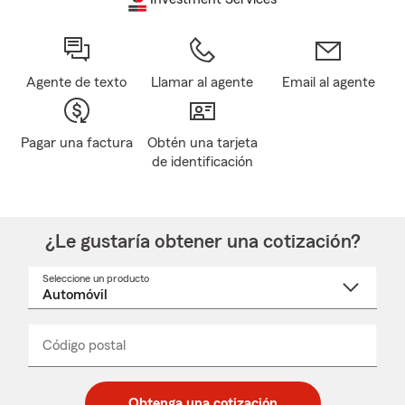
Agente de texto
Llamar al agente
Email al agente
Pagar una factura
Obtén una tarjeta
de identificación
¿Le gustaría obtener una cotización?
Seleccione un producto
Seleccione
un
nombre
de
producto
del
Código postal
Ingresa
Ingresa
_____
menú
un
un
desplegable
código
código
postal
postal
Obtenga una cotización