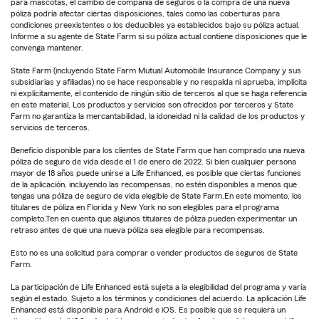
para mascotas, el cambio de compañía de seguros o la compra de una nueva
póliza podría afectar ciertas disposiciones, tales como las coberturas para
condiciones preexistentes o los deducibles ya establecidos bajo su póliza actual.
Informe a su agente de State Farm si su póliza actual contiene disposiciones que le
convenga mantener.
State Farm (incluyendo State Farm Mutual Automobile Insurance Company y sus
subsidiarias y afiliadas) no se hace responsable y no respalda ni aprueba, implícita
ni explícitamente, el contenido de ningún sitio de terceros al que se haga referencia
en este material. Los productos y servicios son ofrecidos por terceros y State
Farm no garantiza la mercantabilidad, la idoneidad ni la calidad de los productos y
servicios de terceros.
Beneficio disponible para los clientes de State Farm que han comprado una nueva
póliza de seguro de vida desde el 1 de enero de 2022. Si bien cualquier persona
mayor de 18 años puede unirse a Life Enhanced, es posible que ciertas funciones
de la aplicación, incluyendo las recompensas, no estén disponibles a menos que
tengas una póliza de seguro de vida elegible de State Farm.En este momento, los
titulares de póliza en Florida y New York no son elegibles para el programa
completo.Ten en cuenta que algunos titulares de póliza pueden experimentar un
retraso antes de que una nueva póliza sea elegible para recompensas.
Esto no es una solicitud para comprar o vender productos de seguros de State
Farm.
La participación de Life Enhanced está sujeta a la elegibilidad del programa y varía
según el estado. Sujeto a los términos y condiciones del acuerdo. La aplicación Life
Enhanced está disponible para Android e iOS. Es posible que se requiera un