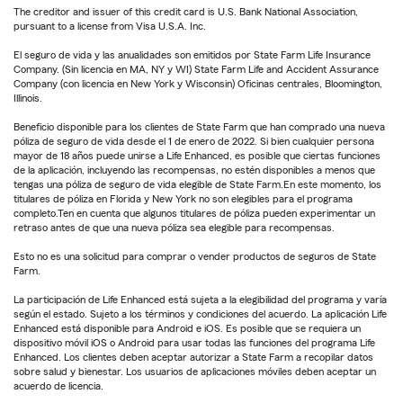
The creditor and issuer of this credit card is U.S. Bank National Association,
pursuant to a license from Visa U.S.A. Inc.
El seguro de vida y las anualidades son emitidos por State Farm Life Insurance
Company. (Sin licencia en MA, NY y WI) State Farm Life and Accident Assurance
Company (con licencia en New York y Wisconsin) Oficinas centrales, Bloomington,
Illinois.
Beneficio disponible para los clientes de State Farm que han comprado una nueva
póliza de seguro de vida desde el 1 de enero de 2022. Si bien cualquier persona
mayor de 18 años puede unirse a Life Enhanced, es posible que ciertas funciones
de la aplicación, incluyendo las recompensas, no estén disponibles a menos que
tengas una póliza de seguro de vida elegible de State Farm.En este momento, los
titulares de póliza en Florida y New York no son elegibles para el programa
completo.Ten en cuenta que algunos titulares de póliza pueden experimentar un
retraso antes de que una nueva póliza sea elegible para recompensas.
Esto no es una solicitud para comprar o vender productos de seguros de State
Farm.
La participación de Life Enhanced está sujeta a la elegibilidad del programa y varía
según el estado. Sujeto a los términos y condiciones del acuerdo. La aplicación Life
Enhanced está disponible para Android e iOS. Es posible que se requiera un
dispositivo móvil iOS o Android para usar todas las funciones del programa Life
Enhanced. Los clientes deben aceptar autorizar a State Farm a recopilar datos
sobre salud y bienestar. Los usuarios de aplicaciones móviles deben aceptar un
acuerdo de licencia.