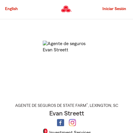
Pasar
al
English
Iniciar Sesión
contenido
principal
Comienzo
del
contenido
principal
®
AGENTE DE SEGUROS DE STATE FARM
,
LEXINGTON
, SC
Evan Streett
Investment Services