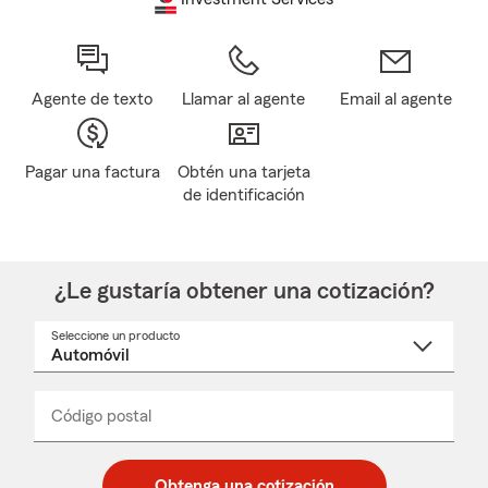
Agente de texto
Llamar al agente
Email al agente
Pagar una factura
Obtén una tarjeta
de identificación
¿Le gustaría obtener una cotización?
Seleccione un producto
Seleccione
un
nombre
de
producto
del
Código postal
Ingresa
Ingresa
_____
menú
un
un
desplegable
código
código
postal
postal
Obtenga una cotización