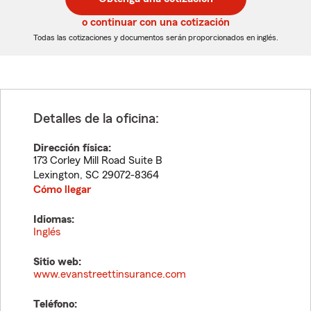
de
de
5
5
o continuar con una cotización
dígitos
dígitos
Todas las cotizaciones y documentos serán proporcionados en inglés.
Detalles de la oficina:
Dirección física:
173 Corley Mill Road Suite B
Lexington
,
SC
29072-8364
Cómo llegar
Idiomas:
Inglés
Sitio web:
www.evanstreettinsurance.com
Teléfono: