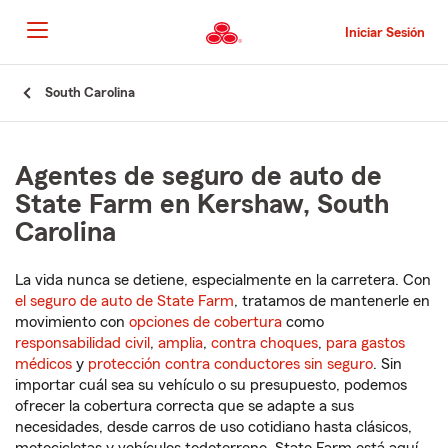
Pasar
al
Iniciar Sesión
contenido
principal
Comienzo
South Carolina
del
contenido
principal
Agentes de seguro de auto de
State Farm en Kershaw, South
Carolina
La vida nunca se detiene, especialmente en la carretera. Con
el seguro de auto de State Farm
, tratamos de mantenerle en
movimiento con
opciones de cobertura
como
responsabilidad civil
,
amplia
,
contra choques
,
para gastos
médicos
y
protección contra conductores sin seguro
. Sin
importar cuál sea su vehículo o su presupuesto, podemos
ofrecer la cobertura correcta que se adapte a sus
necesidades, desde carros de uso cotidiano hasta clásicos,