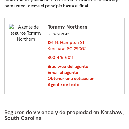
motocicletas y vehículos todoterreno. State Farm está aquí
para usted, desde el principio hasta el final.
Tommy Northern
Lic: SC-8725121
124 N. Hampton St.
Kershaw, SC 29067
opens in new window
803-475-6011
Sitio web del agente
Email al agente
Obtener una cotización
Agente de texto
Seguros de vivienda y de propiedad en Kershaw,
South Carolina