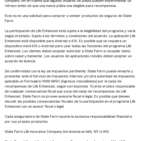
completo.Ten en cuenta que algunos titulares de póliza pueden experimentar un
retraso antes de que una nueva póliza sea elegible para recompensas.
Esto no es una solicitud para comprar o vender productos de seguros de State
Farm.
La participación de Life Enhanced está sujeta a la elegibilidad del programa y varía
según el estado. Sujeto a los términos y condiciones del acuerdo. La aplicación Life
Enhanced está disponible para Android e iOS. Es posible que se requiera un
dispositivo móvil iOS o Android para usar todas las funciones del programa Life
Enhanced. Los clientes deben aceptar autorizar a State Farm a recopilar datos
sobre salud y bienestar. Los usuarios de aplicaciones móviles deben aceptar un
acuerdo de licencia.
De conformidad con la ley de impuestos pertinente, State Farm puede enviarte y
presentar ante el Servicio de Impuestos Internos y/u otra autoridad de impuestos
aplicable un Formulario 1099-MISC (ingresos misceláneos) por el canje de
recompensas de Life Enhanced, según corresponda. Tú eres el único responsable
de cualquier consecuencia fiscal que surja del canje de recompensas de Life
Enhanced. State Farm no provee asesoría fiscal ni legal. Es posible que desees
discutir las posibles consecuencias fiscales de tu participación en el programa Life
Enhanced con un asesor fiscal o legal.
Cada aseguradora de State Farm asume la exclusiva responsabilidad financiera
por sus propios productos.
State Farm Life Insurance Company (sin licencia en MA, NY ni WI)