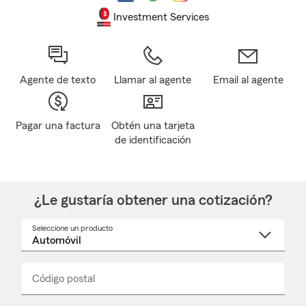
Investment Services
Agente de texto
Llamar al agente
Email al agente
Pagar una factura
Obtén una tarjeta
de identificación
¿Le gustaría obtener una cotización?
Seleccione un producto
Seleccione
un
nombre
de
producto
del
Código postal
Ingresa
Ingresa
_____
menú
un
un
desplegable
código
código