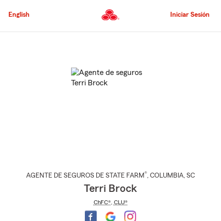
Pasar
al
English
Iniciar Sesión
contenido
principal
Comienzo
del
contenido
principal
®
AGENTE DE SEGUROS DE STATE FARM
,
COLUMBIA
, SC
Terri Brock
ChFC®
,
CLU®