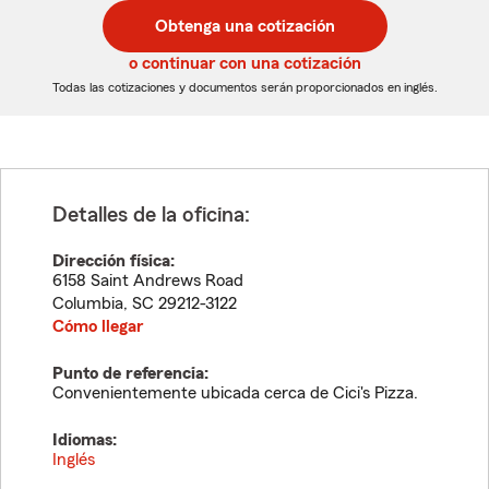
postal
postal
Obtenga una cotización
de
de
5
5
o continuar con una cotización
dígitos
dígitos
Todas las cotizaciones y documentos serán proporcionados en inglés.
Detalles de la oficina:
Dirección física:
6158 Saint Andrews Road
Columbia
,
SC
29212-3122
Cómo llegar
Punto de referencia:
Convenientemente ubicada cerca de Cici's Pizza.
Idiomas:
Inglés