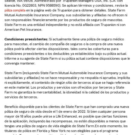
Seattle, WA 98108. Administrado por Trupanion Managers USA, Inc. (CA: con
licencia No. 0G22803, NPN 9588590). Se aplican términos y condiciones, revise la
póliza completa
en la página web de Trupanion para obtener detalles. State Farm
Mutual Automobile Insurance Company, sus subsidiarias y afiliadas no ofrecen ni
son responsables financieramente por los productos de seguro de mascotas.
State Farm es una entidad independiente y no está afiliada con Trupanion ni con
American Pet Insurance.
Condiciones preexistentes:
Si actualmente tiene una póliza de seguro médico
para mascotas, el cambio de compañía de seguros o la compra de una nueva
póliza podría afectar ciertas disposiciones, tales como las coberturas para
condiciones preexistentes o los deducibles ya establecidos bajo su póliza actual.
Informe a su agente de State Farm si su póliza actual contiene disposiciones que le
convenga mantener.
State Farm (incluyendo State Farm Mutual Automobile Insurance Company y sus
subsidiarias y afiliadas) no se hace responsable y no respalda ni aprueba, implícita
ni explícitamente, el contenido de ningún sitio de terceros al que se haga referencia
en este material. Los productos y servicios son ofrecidos por terceros y State
Farm no garantiza la mercantabilidad, la idoneidad ni la calidad de los productos y
servicios de terceros.
Beneficio disponible para los clientes de State Farm que han comprado una nueva
póliza de seguro de vida desde el 1 de enero de 2022. Si bien cualquier persona
mayor de 18 años puede unirse a Life Enhanced, es posible que ciertas funciones
de la aplicación, incluyendo las recompensas, no estén disponibles a menos que
tengas una póliza de seguro de vida elegible de State Farm.En este momento, los
titulares de póliza en Florida y New York no son elegibles para el programa