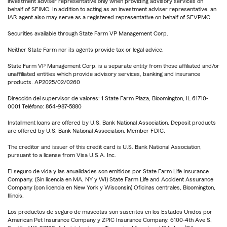
investment adviser representative only when providing advisory services on
behalf of SFIMC. In addition to acting as an investment adviser representative, an
IAR agent also may serve as a registered representative on behalf of SFVPMC.
Securities available through State Farm VP Management Corp.
Neither State Farm nor its agents provide tax or legal advice.
State Farm VP Management Corp. is a separate entity from those affiliated and/or
unaffiliated entities which provide advisory services, banking and insurance
products. AP2025/02/0260
Dirección del supervisor de valores: 1 State Farm Plaza, Bloomington, IL 61710-
0001 Teléfono: 864-987-5880
Installment loans are offered by U.S. Bank National Association. Deposit products
are offered by U.S. Bank National Association. Member FDIC.
The creditor and issuer of this credit card is U.S. Bank National Association,
pursuant to a license from Visa U.S.A. Inc.
El seguro de vida y las anualidades son emitidos por State Farm Life Insurance
Company. (Sin licencia en MA, NY y WI) State Farm Life and Accident Assurance
Company (con licencia en New York y Wisconsin) Oficinas centrales, Bloomington,
Illinois.
Los productos de seguro de mascotas son suscritos en los Estados Unidos por
American Pet Insurance Company y ZPIC Insurance Company, 6100-4th Ave S,