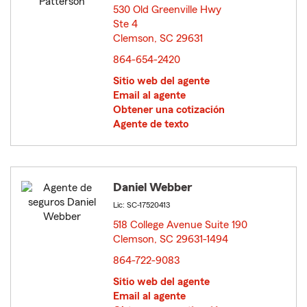
530 Old Greenville Hwy
Ste 4
Clemson, SC 29631
opens in new window
864-654-2420
Sitio web del agente
Email al agente
Obtener una cotización
Agente de texto
Daniel Webber
Lic: SC-17520413
518 College Avenue Suite 190
Clemson, SC 29631-1494
opens in new window
864-722-9083
Sitio web del agente
Email al agente