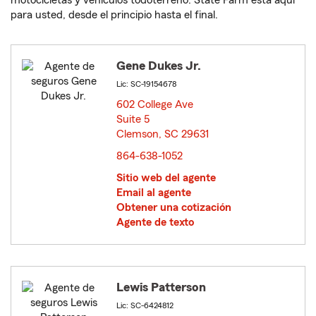
motocicletas y vehículos todoterreno. State Farm está aquí
para usted, desde el principio hasta el final.
Gene Dukes Jr.
Lic: SC-19154678
602 College Ave
Suite 5
Clemson, SC 29631
opens in new window
864-638-1052
Sitio web del agente
Email al agente
Obtener una cotización
Agente de texto
Lewis Patterson
Lic: SC-6424812