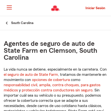
Pasar
al
Iniciar Sesión
contenido
principal
Comienzo
South Carolina
del
contenido
principal
Agentes de seguro de auto de
State Farm en Clemson, South
Carolina
La vida nunca se detiene, especialmente en la carretera. Con
el seguro de auto de State Farm
, tratamos de mantenerle en
movimiento con
opciones de cobertura
como
responsabilidad civil
,
amplia
,
contra choques
,
para gastos
médicos
y
protección contra conductores sin seguro
. Sin
importar cuál sea su vehículo o su presupuesto, podemos
ofrecer la cobertura correcta que se adapte a sus
necesidades, desde carros de uso cotidiano hasta clásicos,