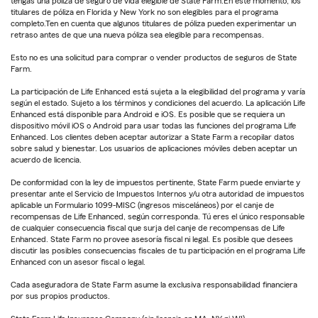
tengas una póliza de seguro de vida elegible de State Farm.En este momento, los
titulares de póliza en Florida y New York no son elegibles para el programa
completo.Ten en cuenta que algunos titulares de póliza pueden experimentar un
retraso antes de que una nueva póliza sea elegible para recompensas.
Esto no es una solicitud para comprar o vender productos de seguros de State
Farm.
La participación de Life Enhanced está sujeta a la elegibilidad del programa y varía
según el estado. Sujeto a los términos y condiciones del acuerdo. La aplicación Life
Enhanced está disponible para Android e iOS. Es posible que se requiera un
dispositivo móvil iOS o Android para usar todas las funciones del programa Life
Enhanced. Los clientes deben aceptar autorizar a State Farm a recopilar datos
sobre salud y bienestar. Los usuarios de aplicaciones móviles deben aceptar un
acuerdo de licencia.
De conformidad con la ley de impuestos pertinente, State Farm puede enviarte y
presentar ante el Servicio de Impuestos Internos y/u otra autoridad de impuestos
aplicable un Formulario 1099-MISC (ingresos misceláneos) por el canje de
recompensas de Life Enhanced, según corresponda. Tú eres el único responsable
de cualquier consecuencia fiscal que surja del canje de recompensas de Life
Enhanced. State Farm no provee asesoría fiscal ni legal. Es posible que desees
discutir las posibles consecuencias fiscales de tu participación en el programa Life
Enhanced con un asesor fiscal o legal.
Cada aseguradora de State Farm asume la exclusiva responsabilidad financiera
por sus propios productos.