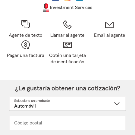
Investment Services
Agente de texto
Llamar al agente
Email al agente
Pagar una factura
Obtén una tarjeta
de identificación
¿Le gustaría obtener una cotización?
Seleccione un producto
Seleccione
un
nombre
de
producto
del
Código postal
Ingresa
Ingresa
_____
menú
un
un
desplegable
código
código