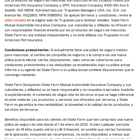
Los productos de seguro de mascotas son suscritos en los Estados Unidos por
American Pet Insurance Company y ZPIC Insurance Company, 6100-4th Ave S,
Seattle, WA 98108. Administrado por Trupanion Managers USA, Inc. (CA: con
licencia No. 0G22803, NPN 9588590). Se aplican términos y condiciones, revise la
póliza completa
en la página web de Trupanion para obtener detalles. State Farm
Mutual Automobile Insurance Company, sus subsidiarias y afiliadas no ofrecen ni
son responsables financieramente por los productos de seguro de mascotas.
State Farm es una entidad independiente y no está afiliada con Trupanion ni con
American Pet Insurance.
Condiciones preexistentes:
Si actualmente tiene una póliza de seguro médico
para mascotas, el cambio de compañía de seguros o la compra de una nueva
póliza podría afectar ciertas disposiciones, tales como las coberturas para
condiciones preexistentes o los deducibles ya establecidos bajo su póliza actual.
Informe a su agente de State Farm si su póliza actual contiene disposiciones que le
convenga mantener.
State Farm (incluyendo State Farm Mutual Automobile Insurance Company y sus
subsidiarias y afiliadas) no se hace responsable y no respalda ni aprueba, implícita
ni explícitamente, el contenido de ningún sitio de terceros al que se haga referencia
en este material. Los productos y servicios son ofrecidos por terceros y State
Farm no garantiza la mercantabilidad, la idoneidad ni la calidad de los productos y
servicios de terceros.
Beneficio disponible para los clientes de State Farm que han comprado una nueva
póliza de seguro de vida desde el 1 de enero de 2022. Si bien cualquier persona
mayor de 18 años puede unirse a Life Enhanced, es posible que ciertas funciones
de la aplicación, incluyendo las recompensas, no estén disponibles a menos que