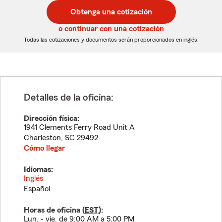
postal
postal
Obtenga una cotización
de
de
5
5
o continuar con una cotización
dígitos
dígitos
Todas las cotizaciones y documentos serán proporcionados en inglés.
Detalles de la oficina:
Dirección física:
1941 Clements Ferry Road Unit A
Charleston
,
SC
29492
Cómo llegar
Idiomas:
Inglés
Español
Horas de oficina (
EST
):
Lun. - vie. de 9:00 AM a 5:00 PM