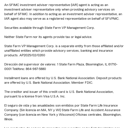
An SFIMC investment adviser representative (IAR) agent is acting as an
investment adviser representative only when providing advisory services on
behalf of SFIMC. In addition to acting as an investment adviser representative, an
IAR agent also may serve as a registered representative on behalf of SFVPMC.
Securities available through State Farm VP Management Corp.
Neither State Farm nor its agents provide tax or legal advice.
State Farm VP Management Corp. is a separate entity from those affiliated and/or
unaffiliated entities which provide advisory services, banking and insurance
products. AP2025/02/0260
Dirección del supervisor de valores: 1 State Farm Plaza, Bloomington, IL 61710-
0001 Teléfono: 864-987-5880
Installment loans are offered by U.S. Bank National Association. Deposit products
are offered by U.S. Bank National Association. Member FDIC.
The creditor and issuer of this credit card is U.S. Bank National Association,
pursuant to a license from Visa U.S.A. Inc.
El seguro de vida y las anualidades son emitidos por State Farm Life Insurance
Company. (Sin licencia en MA, NY y WI) State Farm Life and Accident Assurance
Company (con licencia en New York y Wisconsin) Oficinas centrales, Bloomington,
Illinois.