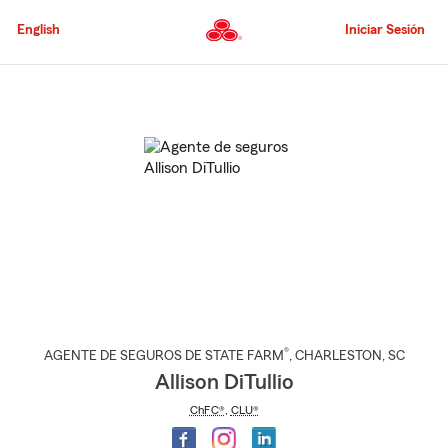
Pasar
al
English
Iniciar Sesión
contenido
principal
Comienzo
del
contenido
principal
®
AGENTE DE SEGUROS DE STATE FARM
,
CHARLESTON
, SC
Allison DiTullio
ChFC®
,
CLU®