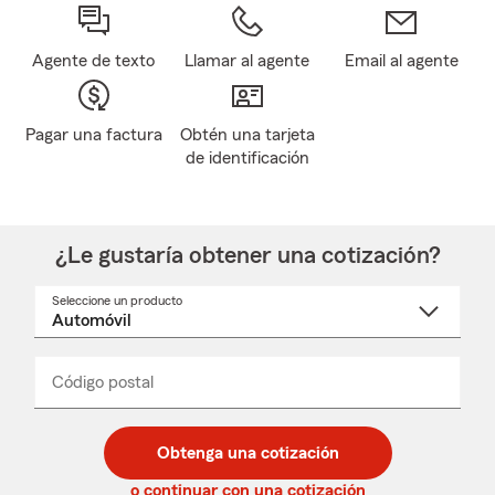
Agente de texto
Llamar al agente
Email al agente
Pagar una factura
Obtén una tarjeta
de identificación
¿Le gustaría obtener una cotización?
Seleccione un producto
Seleccione
un
nombre
de
producto
del
Código postal
Ingresa
Ingresa
_____
menú
un
un
desplegable
código
código
postal
postal
Obtenga una cotización
de
de
5
5
o continuar con una cotización