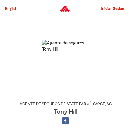
Pasar
al
English
Iniciar Sesión
contenido
principal
Comienzo
del
contenido
principal
®
AGENTE DE SEGUROS DE STATE FARM
,
CAYCE
, SC
Tony Hill