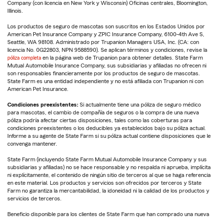
Company (con licencia en New York y Wisconsin) Oficinas centrales, Bloomington,
Illinois.
Los productos de seguro de mascotas son suscritos en los Estados Unidos por
American Pet Insurance Company y ZPIC Insurance Company, 6100-4th Ave S,
Seattle, WA 98108. Administrado por Trupanion Managers USA, Inc. (CA: con
licencia No. 0G22803, NPN 9588590). Se aplican términos y condiciones, revise la
póliza completa
en la página web de Trupanion para obtener detalles. State Farm
Mutual Automobile Insurance Company, sus subsidiarias y afiliadas no ofrecen ni
son responsables financieramente por los productos de seguro de mascotas.
State Farm es una entidad independiente y no está afiliada con Trupanion ni con
American Pet Insurance.
Condiciones preexistentes:
Si actualmente tiene una póliza de seguro médico
para mascotas, el cambio de compañía de seguros o la compra de una nueva
póliza podría afectar ciertas disposiciones, tales como las coberturas para
condiciones preexistentes o los deducibles ya establecidos bajo su póliza actual.
Informe a su agente de State Farm si su póliza actual contiene disposiciones que le
convenga mantener.
State Farm (incluyendo State Farm Mutual Automobile Insurance Company y sus
subsidiarias y afiliadas) no se hace responsable y no respalda ni aprueba, implícita
ni explícitamente, el contenido de ningún sitio de terceros al que se haga referencia
en este material. Los productos y servicios son ofrecidos por terceros y State
Farm no garantiza la mercantabilidad, la idoneidad ni la calidad de los productos y
servicios de terceros.
Beneficio disponible para los clientes de State Farm que han comprado una nueva