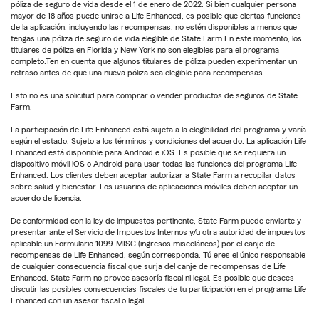
póliza de seguro de vida desde el 1 de enero de 2022. Si bien cualquier persona
mayor de 18 años puede unirse a Life Enhanced, es posible que ciertas funciones
de la aplicación, incluyendo las recompensas, no estén disponibles a menos que
tengas una póliza de seguro de vida elegible de State Farm.En este momento, los
titulares de póliza en Florida y New York no son elegibles para el programa
completo.Ten en cuenta que algunos titulares de póliza pueden experimentar un
retraso antes de que una nueva póliza sea elegible para recompensas.
Esto no es una solicitud para comprar o vender productos de seguros de State
Farm.
La participación de Life Enhanced está sujeta a la elegibilidad del programa y varía
según el estado. Sujeto a los términos y condiciones del acuerdo. La aplicación Life
Enhanced está disponible para Android e iOS. Es posible que se requiera un
dispositivo móvil iOS o Android para usar todas las funciones del programa Life
Enhanced. Los clientes deben aceptar autorizar a State Farm a recopilar datos
sobre salud y bienestar. Los usuarios de aplicaciones móviles deben aceptar un
acuerdo de licencia.
De conformidad con la ley de impuestos pertinente, State Farm puede enviarte y
presentar ante el Servicio de Impuestos Internos y/u otra autoridad de impuestos
aplicable un Formulario 1099-MISC (ingresos misceláneos) por el canje de
recompensas de Life Enhanced, según corresponda. Tú eres el único responsable
de cualquier consecuencia fiscal que surja del canje de recompensas de Life
Enhanced. State Farm no provee asesoría fiscal ni legal. Es posible que desees
discutir las posibles consecuencias fiscales de tu participación en el programa Life
Enhanced con un asesor fiscal o legal.