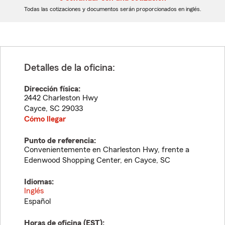
dígitos
dígitos
Todas las cotizaciones y documentos serán proporcionados en inglés.
Detalles de la oficina:
Dirección física:
2442 Charleston Hwy
Cayce
,
SC
29033
Cómo llegar
Punto de referencia:
Convenientemente en Charleston Hwy, frente a
Edenwood Shopping Center, en Cayce, SC
Idiomas:
Inglés
Español
Horas de oficina (
EST
):