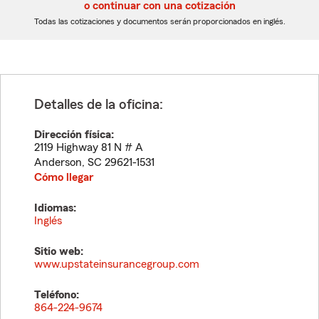
5
5
o continuar con una cotización
dígitos
dígitos
Todas las cotizaciones y documentos serán proporcionados en inglés.
Detalles de la oficina:
Dirección física:
2119 Highway 81 N # A
Anderson
,
SC
29621-1531
Cómo llegar
Idiomas:
Inglés
Sitio web:
www.upstateinsurancegroup.com
Teléfono:
864-224-9674