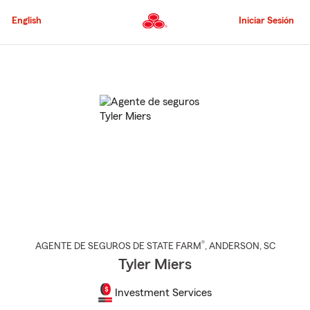
Pasar
al
English
Iniciar Sesión
contenido
principal
Comienzo
del
contenido
principal
®
AGENTE DE SEGUROS DE STATE FARM
,
ANDERSON
, SC
Tyler Miers
Investment Services