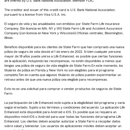
are offered by U.S. Bank National Association. Member FDIC.
The creditor and issuer of this credit card is U.S. Bank National Association,
pursuant to a license from Visa U.S.A. Inc.
El seguro de vida y las anualidades son emitidos por State Farm Life Insurance
Company. (Sin licencia en MA, NY y WI) State Farm Life and Accident Assurance
Company (con licencia en New York y Wisconsin) Oficinas centrales, Bloomington,
Illinois.
Beneficio disponible para los clientes de State Farm que han comprado una nueva
póliza de seguro de vida desde el 1 de enero de 2022. Si bien cualquier persona
mayor de 18 años puede unirse a Life Enhanced, es posible que ciertas funciones
de la aplicación, incluyendo las recompensas, no estén disponibles a menos que
tengas una póliza de seguro de vida elegible de State Farm.En este momento, los
titulares de póliza en Florida y New York no son elegibles para el programa
completo.Ten en cuenta que algunos titulares de póliza pueden experimentar un
retraso antes de que una nueva póliza sea elegible para recompensas.
Esto no es una solicitud para comprar o vender productos de seguros de State
Farm.
La participación de Life Enhanced está sujeta a la elegibilidad del programa y varía
según el estado. Sujeto a los términos y condiciones del acuerdo. La aplicación Life
Enhanced está disponible para Android e iOS. Es posible que se requiera un
dispositivo móvil iOS o Android para usar todas las funciones del programa Life
Enhanced. Los clientes deben aceptar autorizar a State Farm a recopilar datos
sobre salud y bienestar. Los usuarios de aplicaciones móviles deben aceptar un