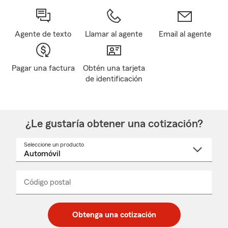
Agente de texto
Llamar al agente
Email al agente
Pagar una factura
Obtén una tarjeta
de identificación
¿Le gustaría obtener una cotización?
Seleccione un producto
Seleccione
un
nombre
de
producto
del
Código postal
Ingresa
Ingresa
_____
menú
un
un
desplegable
código
código
postal
postal
Obtenga una cotización
de
de