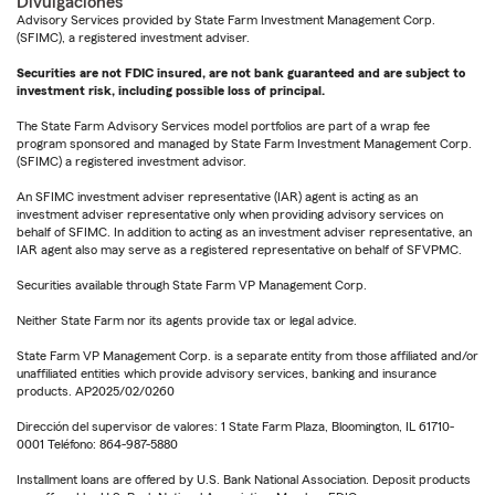
Divulgaciones
Advisory Services provided by State Farm Investment Management Corp.
(SFIMC), a registered investment adviser.
Securities are not FDIC insured, are not bank guaranteed and are subject to
investment risk, including possible loss of principal.
The State Farm Advisory Services model portfolios are part of a wrap fee
program sponsored and managed by State Farm Investment Management Corp.
(SFIMC) a registered investment advisor.
An SFIMC investment adviser representative (IAR) agent is acting as an
investment adviser representative only when providing advisory services on
behalf of SFIMC. In addition to acting as an investment adviser representative, an
IAR agent also may serve as a registered representative on behalf of SFVPMC.
Securities available through State Farm VP Management Corp.
Neither State Farm nor its agents provide tax or legal advice.
State Farm VP Management Corp. is a separate entity from those affiliated and/or
unaffiliated entities which provide advisory services, banking and insurance
products. AP2025/02/0260
Dirección del supervisor de valores: 1 State Farm Plaza, Bloomington, IL 61710-
0001 Teléfono: 864-987-5880
Installment loans are offered by U.S. Bank National Association. Deposit products