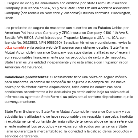
El seguro de vida y las anualidades son emitidos por State Farm Life Insurance
Company. (Sin licencia en MA, NY y WI) State Farm Life and Accident Assurance
Company (con licencia en New York y Wisconsin) Oficinas centrales, Bloomington,
Illinois.
Los productos de seguro de mascotas son suscritos en los Estados Unidos por
American Pet Insurance Company y ZPIC Insurance Company, 6100-4th Ave S,
Seattle, WA 98108. Administrado por Trupanion Managers USA, Inc. (CA: con
licencia No. 0G22803, NPN 9588590). Se aplican términos y condiciones, revise la
póliza completa
en la página web de Trupanion para obtener detalles. State Farm
Mutual Automobile Insurance Company, sus subsidiarias y afiliadas no ofrecen ni
son responsables financieramente por los productos de seguro de mascotas.
State Farm es una entidad independiente y no está afiliada con Trupanion ni con
American Pet Insurance.
Condiciones preexistentes:
Si actualmente tiene una póliza de seguro médico
para mascotas, el cambio de compañía de seguros o la compra de una nueva
póliza podría afectar ciertas disposiciones, tales como las coberturas para
condiciones preexistentes o los deducibles ya establecidos bajo su póliza actual.
Informe a su agente de State Farm si su póliza actual contiene disposiciones que le
convenga mantener.
State Farm (incluyendo State Farm Mutual Automobile Insurance Company y sus
subsidiarias y afiliadas) no se hace responsable y no respalda ni aprueba, implícita
ni explícitamente, el contenido de ningún sitio de terceros al que se haga referencia
en este material. Los productos y servicios son ofrecidos por terceros y State
Farm no garantiza la mercantabilidad, la idoneidad ni la calidad de los productos y
servicios de terceros.