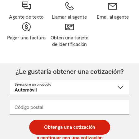
Agente de texto
Llamar al agente
Email al agente
Pagar una factura
Obtén una tarjeta
de identificación
¿Le gustaría obtener una cotización?
Seleccione un producto
Seleccione
un
nombre
de
producto
del
Código postal
Ingresa
Ingresa
_____
menú
un
un
desplegable
código
código
postal
postal
Obtenga una cotización
de
de
5
5
o continuar con una cotización