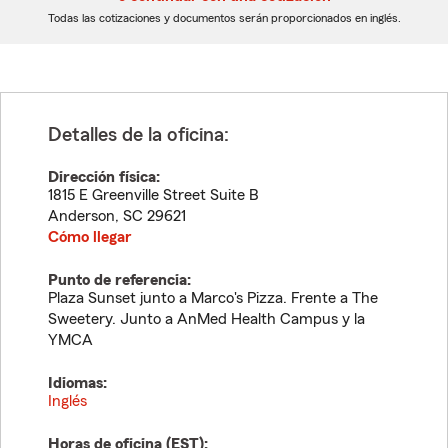
dígitos
dígitos
Todas las cotizaciones y documentos serán proporcionados en inglés.
Detalles de la oficina:
Dirección física:
1815 E Greenville Street Suite B
Anderson
,
SC
29621
Cómo llegar
Punto de referencia:
Plaza Sunset junto a Marco's Pizza. Frente a The
Sweetery. Junto a AnMed Health Campus y la
YMCA
Idiomas:
Inglés
Horas de oficina (
EST
):