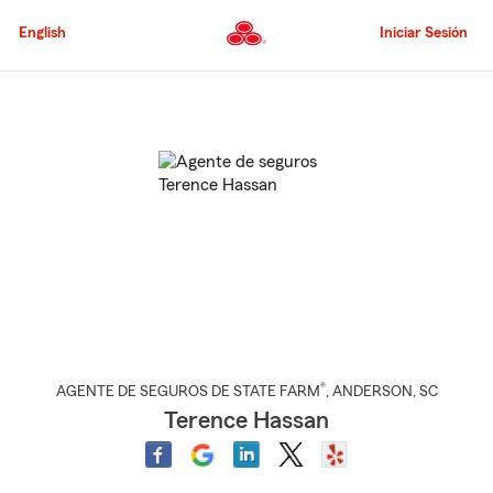
Pasar
al
English
Iniciar Sesión
contenido
principal
Comienzo
del
contenido
principal
®
AGENTE DE SEGUROS DE STATE FARM
,
ANDERSON
, SC
Terence Hassan