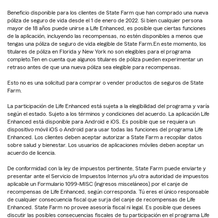
Beneficio disponible para los clientes de State Farm que han comprado una nueva
póliza de seguro de vida desde el 1 de enero de 2022. Si bien cualquier persona
mayor de 18 años puede unirse a Life Enhanced, es posible que ciertas funciones
de la aplicación, incluyendo las recompensas, no estén disponibles a menos que
tengas una póliza de seguro de vida elegible de State Farm.En este momento, los
titulares de póliza en Florida y New York no son elegibles para el programa
completo.Ten en cuenta que algunos titulares de póliza pueden experimentar un
retraso antes de que una nueva póliza sea elegible para recompensas.
Esto no es una solicitud para comprar o vender productos de seguros de State
Farm.
La participación de Life Enhanced está sujeta a la elegibilidad del programa y varía
según el estado. Sujeto a los términos y condiciones del acuerdo. La aplicación Life
Enhanced está disponible para Android e iOS. Es posible que se requiera un
dispositivo móvil iOS o Android para usar todas las funciones del programa Life
Enhanced. Los clientes deben aceptar autorizar a State Farm a recopilar datos
sobre salud y bienestar. Los usuarios de aplicaciones móviles deben aceptar un
acuerdo de licencia.
De conformidad con la ley de impuestos pertinente, State Farm puede enviarte y
presentar ante el Servicio de Impuestos Internos y/u otra autoridad de impuestos
aplicable un Formulario 1099-MISC (ingresos misceláneos) por el canje de
recompensas de Life Enhanced, según corresponda. Tú eres el único responsable
de cualquier consecuencia fiscal que surja del canje de recompensas de Life
Enhanced. State Farm no provee asesoría fiscal ni legal. Es posible que desees
discutir las posibles consecuencias fiscales de tu participación en el programa Life