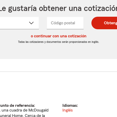
Le gustaría obtener una cotizació
cione
Código postal
Ingresa
Ingresa
Obteng
_____
un
un
re
código
código
cto
o continuar con una cotización
postal
postal
de
de
Todas las cotizaciones y documentos serán proporcionados en inglés.
egable
5
5
dígitos
dígitos
unto de referencia:
Idiomas:
 una cuadra de McDougald
Inglés
uneral Home. Cerca de la