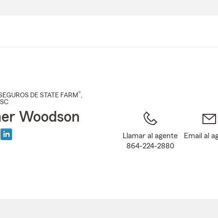
Pasar
al
contenido
principal
®
SEGUROS DE STATE FARM
,
 SC
her Woodson
Llamar al agente
Email al a
864-224-2880