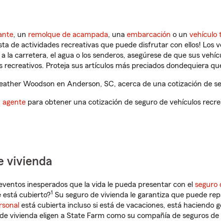
ante
, un
remolque de acampada
, una
embarcación
o un
vehículo 
ista de actividades recreativas que puede disfrutar con ellos! Los 
a la carretera, el agua o los senderos, asegúrese de que sus vehí
 recreativos. Proteja sus artículos más preciados dondequiera qu
ather Woodson en Anderson, SC, acerca de una cotización de seg
n agente
para obtener una cotización de seguro de vehículos recre
e vivienda
eventos inesperados que la vida le pueda presentar con el
seguro 
1
 está cubierto?
Su seguro de vivienda le garantiza que puede rep
rsonal
está cubierta incluso si está de vacaciones, está haciendo g
de vivienda eligen a State Farm como su compañía de seguros de 