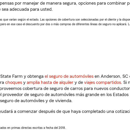
mpensas por manejar de manera segura, opciones para combinar 
e sea adecuada para usted.
 que varían según el estado. Las opciones de cobertura son seleccionadas por el cliente y la disponib
, pero en ese caso el descuento por dos o más compras de diferentes líneas de seguro no aplicará. 
n State Farm y obtenga
el seguro de automóviles
en Anderson, SC q
tra
choques
y
amplia hasta de alquiler
y de
viajes compartidos
. Si
s proveemos cobertura de seguro de carros para nuevos conductores
l proveedor de seguro de automóviles más grande en los Estados
seguro de automóviles y de vivienda.
udará a comenzar después de que haya completado una cotización
sados en primas directas escritas a fecha del 2018.