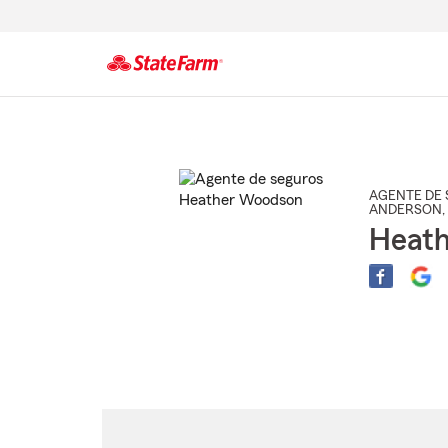
Comienzo
del
contenido
principal
AGENTE DE 
ANDERSON
,
Heat