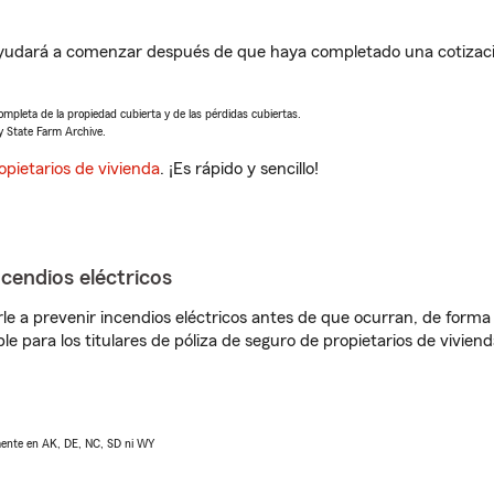
udará a comenzar después de que haya completado una cotizació
completa de la propiedad cubierta y de las pérdidas cubiertas.
y State Farm Archive.
opietarios de vivienda
. ¡Es rápido y sencillo!
ncendios eléctricos
e a prevenir incendios eléctricos antes de que ocurran, de forma 
le para los titulares de póliza de seguro de propietarios de vivie
lmente en AK, DE, NC, SD ni WY