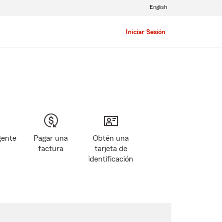
English
Iniciar Sesión
gente
Pagar una
Obtén una
factura
tarjeta de
identificación