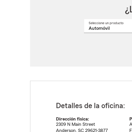
¿
Seleccione un producto
Selec
un
nomb
de
produ
del
menú
despl
Detalles de la oficina:
Dirección física:
P
2309 N Main Street
A
Anderson
,
SC
29621-3877
F