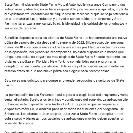
State Farm (incluyendo State Farm Mutual Automobile Insurance Company y sus
subsidiarias y afiliadas) no se hace responsable y no respalda ni aprueba, implícita
ni explícitamente, el contenido de ningún sitio de terceros al que se haga referencia
en este material. Los productos y servicios son ofrecidos por terceros y State
Farm no garantiza la mercantabilidad, la idoneidad ni la calidad de los productos y
servicios de terceros.
Beneficio disponible para los clientes de State Farm que han comprado una nueva
póliza de seguro de vida desde el 1 de enero de 2022. Si bien cualquier persona
mayor de 18 años puede unirse a Life Enhanced, es posible que ciertas funciones
de la aplicación, incluyendo las recompensas, no estén disponibles a menos que
tengas una póliza de seguro de vida elegible de State Farm.En este momento, los
titulares de póliza en Florida y New York no son elegibles para el programa
completo.Ten en cuenta que algunos titulares de póliza pueden experimentar un
retraso antes de que una nueva póliza sea elegible para recompensas.
Esto no es una solicitud para comprar o vender productos de seguros de State
Farm.
La participación de Life Enhanced está sujeta a la elegibilidad del programa y varía
según el estado. Sujeto a los términos y condiciones del acuerdo. La aplicación Life
Enhanced está disponible para Android e iOS. Es posible que se requiera un
dispositivo móvil iOS o Android para usar todas las funciones del programa Life
Enhanced. Los clientes deben aceptar autorizar a State Farm a recopilar datos
sobre salud y bienestar. Los usuarios de aplicaciones móviles deben aceptar un
acuerdo de licencia.
De conformidad con la ley de impuestos pertinente, State Farm puede enviarte y