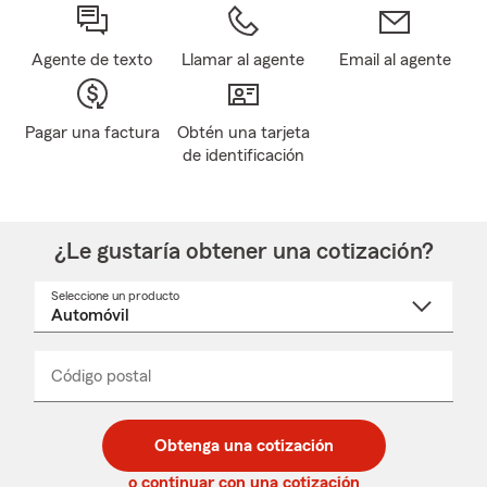
Agente de texto
Llamar al agente
Email al agente
Pagar una factura
Obtén una tarjeta
de identificación
¿Le gustaría obtener una cotización?
Seleccione un producto
Seleccione
un
nombre
de
producto
del
Código postal
Ingresa
Ingresa
_____
menú
un
un
desplegable
código
código
postal
postal
Obtenga una cotización
de
de
5
5
o continuar con una cotización