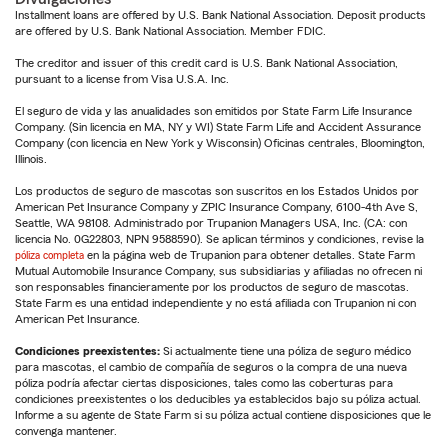
Installment loans are offered by U.S. Bank National Association. Deposit products
are offered by U.S. Bank National Association. Member FDIC.
The creditor and issuer of this credit card is U.S. Bank National Association,
pursuant to a license from Visa U.S.A. Inc.
El seguro de vida y las anualidades son emitidos por State Farm Life Insurance
Company. (Sin licencia en MA, NY y WI) State Farm Life and Accident Assurance
Company (con licencia en New York y Wisconsin) Oficinas centrales, Bloomington,
Illinois.
Los productos de seguro de mascotas son suscritos en los Estados Unidos por
American Pet Insurance Company y ZPIC Insurance Company, 6100-4th Ave S,
Seattle, WA 98108. Administrado por Trupanion Managers USA, Inc. (CA: con
licencia No. 0G22803, NPN 9588590). Se aplican términos y condiciones, revise la
póliza completa
en la página web de Trupanion para obtener detalles. State Farm
Mutual Automobile Insurance Company, sus subsidiarias y afiliadas no ofrecen ni
son responsables financieramente por los productos de seguro de mascotas.
State Farm es una entidad independiente y no está afiliada con Trupanion ni con
American Pet Insurance.
Condiciones preexistentes:
Si actualmente tiene una póliza de seguro médico
para mascotas, el cambio de compañía de seguros o la compra de una nueva
póliza podría afectar ciertas disposiciones, tales como las coberturas para
condiciones preexistentes o los deducibles ya establecidos bajo su póliza actual.
Informe a su agente de State Farm si su póliza actual contiene disposiciones que le
convenga mantener.