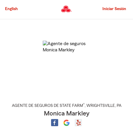
Pasar
al
English
Iniciar Sesión
contenido
principal
Comienzo
del
contenido
principal
®
AGENTE DE SEGUROS DE STATE FARM
,
WRIGHTSVILLE
, PA
Monica Markley