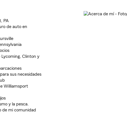
t, PA
uro de auto en
rsville
ennsylvania
ocios
 Lycoming, Clinton y
barcaciones
 para sus necesidades
lub
e Williamsport
jos
smo y la pesca.
ro de mi comunidad