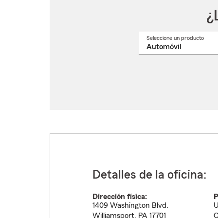
¿
Seleccione un producto
Selec
un
nomb
de
produ
del
menú
despl
Detalles de la oficina:
Dirección física:
P
1409 Washington Blvd.
U
Williamsport
,
PA
17701
C