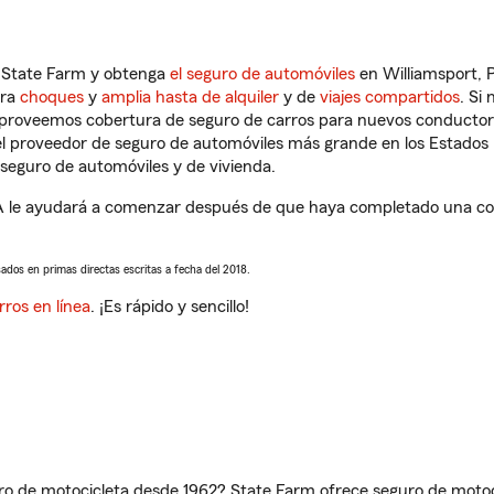
n State Farm y obtenga
el seguro de automóviles
en Williamsport, 
tra
choques
y
amplia hasta de alquiler
y de
viajes compartidos
. Si
s proveemos cobertura de seguro de carros para nuevos conductores
l proveedor de seguro de automóviles más grande en los Estados
seguro de automóviles y de vivienda.
A le ayudará a comenzar después de que haya completado una coti
sados en primas directas escritas a fecha del 2018.
rros en línea
. ¡Es rápido y sencillo!
ro de motocicleta desde 1962? State Farm ofrece seguro de motoci