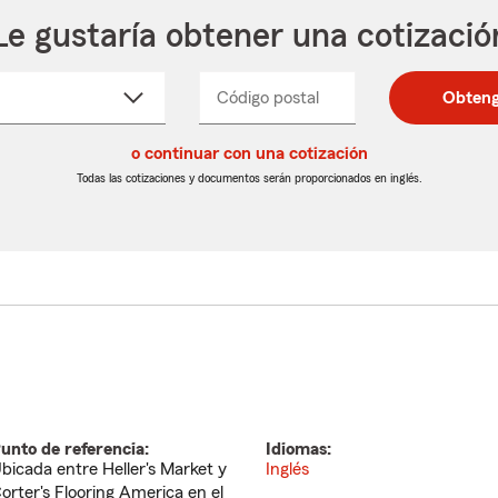
Le gustaría obtener una cotizació
cione
Código postal
Ingresa
Ingresa
Obteng
_____
un
un
re
código
código
cto
o continuar con una cotización
postal
postal
de
de
Todas las cotizaciones y documentos serán proporcionados en inglés.
egable
5
5
dígitos
dígitos
unto de referencia:
Idiomas:
bicada entre Heller's Market y
Inglés
orter's Flooring America en el