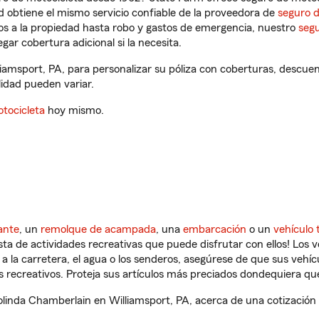
 obtiene el mismo servicio confiable de la proveedora de
seguro 
os a la propiedad hasta robo y gastos de emergencia, nuestro
segu
gar cobertura adicional si la necesita.
iamsport, PA, para personalizar su póliza con coberturas, descu
ilidad pueden variar.
tocicleta
hoy mismo.
ante
, un
remolque de acampada
, una
embarcación
o un
vehículo 
ista de actividades recreativas que puede disfrutar con ellos! Los 
a la carretera, el agua o los senderos, asegúrese de que sus vehí
 recreativos. Proteja sus artículos más preciados dondequiera qu
inda Chamberlain en Williamsport, PA, acerca de una cotización 