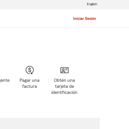
English
Iniciar Sesión
gente
Pagar una
Obtén una
factura
tarjeta de
identificación