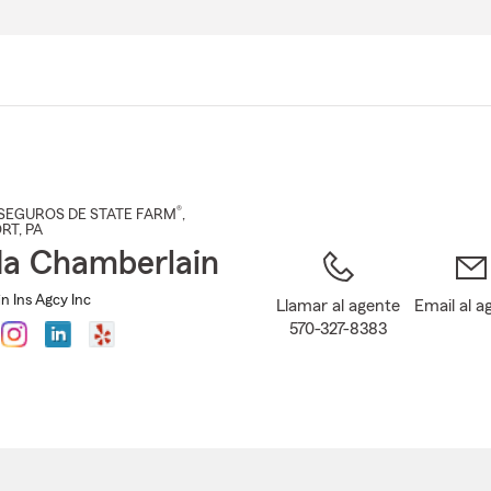
Pasar
al
contenido
principal
®
SEGUROS DE STATE FARM
,
ORT
, PA
da Chamberlain
n Ins Agcy Inc
Llamar al agente
Email al a
570-327-8383