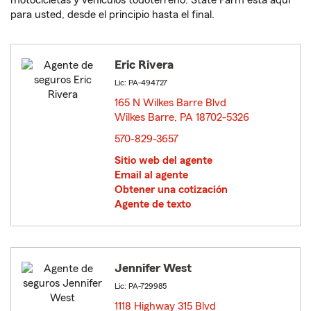
motocicletas y vehículos todoterreno. State Farm está aquí
para usted, desde el principio hasta el final.
Eric Rivera
Lic: PA-494727
165 N Wilkes Barre Blvd
Wilkes Barre, PA 18702-5326
opens in new window
570-829-3657
Sitio web del agente
Email al agente
Obtener una cotización
Agente de texto
Jennifer West
Lic: PA-729985
1118 Highway 315 Blvd