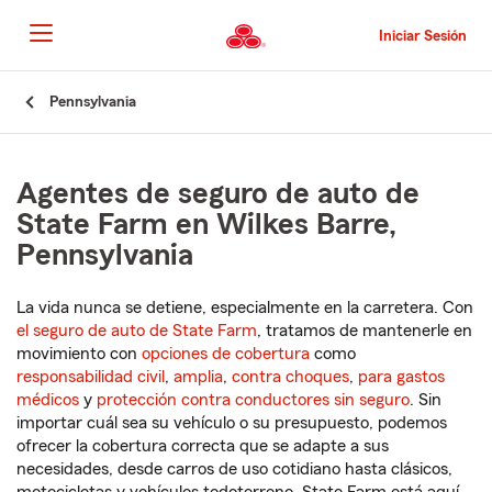
Pasar
al
Iniciar Sesión
contenido
principal
Comienzo
Pennsylvania
del
contenido
principal
Agentes de seguro de auto de
State Farm en Wilkes Barre,
Pennsylvania
La vida nunca se detiene, especialmente en la carretera. Con
el seguro de auto de State Farm
, tratamos de mantenerle en
movimiento con
opciones de cobertura
como
responsabilidad civil
,
amplia
,
contra choques
,
para gastos
médicos
y
protección contra conductores sin seguro
. Sin
importar cuál sea su vehículo o su presupuesto, podemos
ofrecer la cobertura correcta que se adapte a sus
necesidades, desde carros de uso cotidiano hasta clásicos,