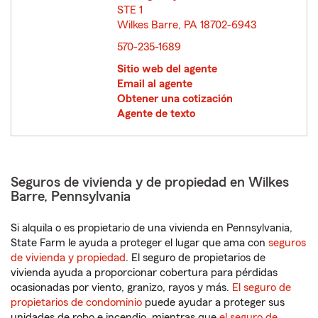
STE 1
Wilkes Barre, PA 18702-6943
opens in new window
570-235-1689
Sitio web del agente
Email al agente
Obtener una cotización
Agente de texto
Seguros de vivienda y de propiedad en Wilkes
Barre, Pennsylvania
Si alquila o es propietario de una vivienda en Pennsylvania,
State Farm le ayuda a proteger el lugar que ama con
seguros
de vivienda y propiedad
. El seguro de propietarios de
vivienda ayuda a proporcionar cobertura para pérdidas
ocasionadas por viento, granizo, rayos y más.
El seguro de
propietarios de condominio
puede ayudar a proteger sus
unidades de robo e incendio, mientras que
el seguro de