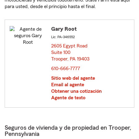
motocicletas y vehículos todoterreno. State Farm está aquí
para usted, desde el principio hasta el final.
Gary Root
Lic: PA-346552
2605 Egypt Road
Suite 100
Trooper, PA 19403
opens in new window
610-666-7777
Sitio web del agente
Email al agente
Obtener una cotización
Agente de texto
Seguros de vivienda y de propiedad en Trooper,
Pennsylvania