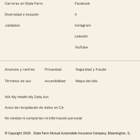
Carreras en State Farm
Facebook
Diversidad e inclusión
X
Jubilados
Instagram
LinkedIn
YouTube
Anuncios y rastreo
Privacidad
Seguridad y fraude
Términos de uso
Accesibilidad
Mapa del sitio
WA My Health My Data Act
Aviso de recopilación de datos en CA
No vendan ni compartan mi información personal
© Copyright
2026
, State Farm Mutual Automobile Insurance Company, Bloomington, IL