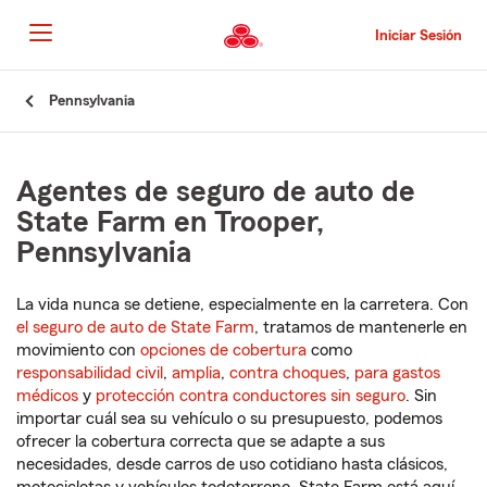
Pasar
al
Iniciar Sesión
contenido
principal
Comienzo
Pennsylvania
del
contenido
principal
Agentes de seguro de auto de
State Farm en Trooper,
Pennsylvania
La vida nunca se detiene, especialmente en la carretera. Con
el seguro de auto de State Farm
, tratamos de mantenerle en
movimiento con
opciones de cobertura
como
responsabilidad civil
,
amplia
,
contra choques
,
para gastos
médicos
y
protección contra conductores sin seguro
. Sin
importar cuál sea su vehículo o su presupuesto, podemos
ofrecer la cobertura correcta que se adapte a sus
necesidades, desde carros de uso cotidiano hasta clásicos,