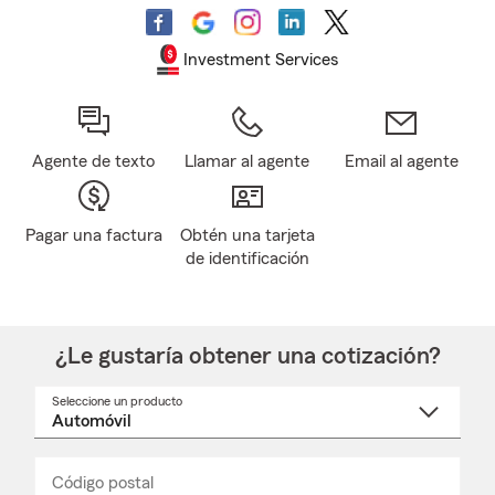
Investment Services
Agente de texto
Llamar al agente
Email al agente
Pagar una factura
Obtén una tarjeta
de identificación
¿Le gustaría obtener una cotización?
Seleccione un producto
Seleccione
un
nombre
de
producto
del
Código postal
Ingresa
Ingresa
_____
menú