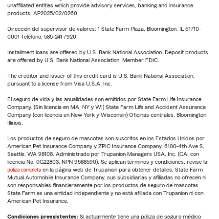
unaffiliated entities which provide advisory services, banking and insurance
products. AP2025/02/0260
Dirección del supervisor de valores: 1 State Farm Plaza, Bloomington, IL 61710-
0001 Teléfono: 585-241-7920
Installment loans are offered by U.S. Bank National Association. Deposit products
are offered by U.S. Bank National Association. Member FDIC.
The creditor and issuer of this credit card is U.S. Bank National Association,
pursuant to a license from Visa U.S.A. Inc.
El seguro de vida y las anualidades son emitidos por State Farm Life Insurance
Company. (Sin licencia en MA, NY y WI) State Farm Life and Accident Assurance
Company (con licencia en New York y Wisconsin) Oficinas centrales, Bloomington,
Illinois.
Los productos de seguro de mascotas son suscritos en los Estados Unidos por
American Pet Insurance Company y ZPIC Insurance Company, 6100-4th Ave S,
Seattle, WA 98108. Administrado por Trupanion Managers USA, Inc. (CA: con
licencia No. 0G22803, NPN 9588590). Se aplican términos y condiciones, revise la
póliza completa
en la página web de Trupanion para obtener detalles. State Farm
Mutual Automobile Insurance Company, sus subsidiarias y afiliadas no ofrecen ni
son responsables financieramente por los productos de seguro de mascotas.
State Farm es una entidad independiente y no está afiliada con Trupanion ni con
American Pet Insurance.
Condiciones preexistentes:
Si actualmente tiene una póliza de seguro médico