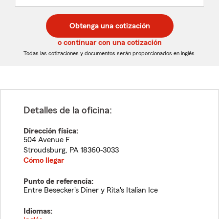
un
un
desplegable
código
código
postal
postal
Obtenga una cotización
de
de
5
5
o continuar con una cotización
dígitos
dígitos
Todas las cotizaciones y documentos serán proporcionados en inglés.
Detalles de la oficina:
Dirección física:
504 Avenue F
Stroudsburg
,
PA
18360-3033
Cómo llegar
Punto de referencia:
Entre Besecker's Diner y Rita's Italian Ice
Idiomas: