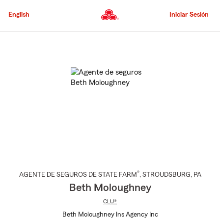
Pasar
al
English
Iniciar Sesión
contenido
principal
Comienzo
del
contenido
principal
®
AGENTE DE SEGUROS DE STATE FARM
,
STROUDSBURG
, PA
Beth Moloughney
CLU®
Beth Moloughney Ins Agency Inc