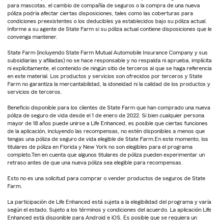
para mascotas, el cambio de compañía de seguros o la compra de una nueva
póliza podría afectar ciertas disposiciones, tales como las coberturas para
condiciones preexistentes o los deducibles ya establecidos bajo su póliza actual.
Informe a su agente de State Farm si su póliza actual contiene disposiciones que le
convenga mantener.
State Farm (incluyendo State Farm Mutual Automobile Insurance Company y sus
subsidiarias y afiliadas) no se hace responsable y no respalda ni aprueba, implícita
ni explícitamente, el contenido de ningún sitio de terceros al que se haga referencia
en este material. Los productos y servicios son ofrecidos por terceros y State
Farm no garantiza la mercantabilidad, la idoneidad ni la calidad de los productos y
servicios de terceros.
Beneficio disponible para los clientes de State Farm que han comprado una nueva
póliza de seguro de vida desde el 1 de enero de 2022. Si bien cualquier persona
mayor de 18 años puede unirse a Life Enhanced, es posible que ciertas funciones
de la aplicación, incluyendo las recompensas, no estén disponibles a menos que
tengas una póliza de seguro de vida elegible de State Farm.En este momento, los
titulares de póliza en Florida y New York no son elegibles para el programa
completo.Ten en cuenta que algunos titulares de póliza pueden experimentar un
retraso antes de que una nueva póliza sea elegible para recompensas.
Esto no es una solicitud para comprar o vender productos de seguros de State
Farm.
La participación de Life Enhanced está sujeta a la elegibilidad del programa y varía
según el estado. Sujeto a los términos y condiciones del acuerdo. La aplicación Life
Enhanced está disponible para Android e iOS. Es posible que se requiera un