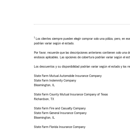
1
Los clientes siempre pueden elegir comprar solo una póliza, pero, en ese
podrían variar según el estado.
Por favor, recuerde que las descripciones anteriores contienen solo una de
endosos aplicables. Las opciones de cobertura podrían variar según el es
Los descuentos y su disponibilidad podrían variar según el estado y los re
State Farm Mutual Automobile Insurance Company
State Farm Indemnity Company
Bloomington, IL
State Farm County Mutual Insurance Company of Texas
Richardson, TX
State Farm Fire and Casualty Company
State Farm General Insurance Company
Bloomington, IL
State Farm Florida Insurance Company