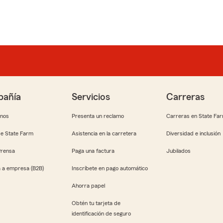
añía
Servicios
Carreras
anos
Presenta un reclamo
Carreras en State Fa
e State Farm
Asistencia en la carretera
Diversidad e inclusión
Prensa
Paga una factura
Jubilados
 a empresa (B2B)
Inscríbete en pago automático
Ahorra papel
Obtén tu tarjeta de
identificación de seguro