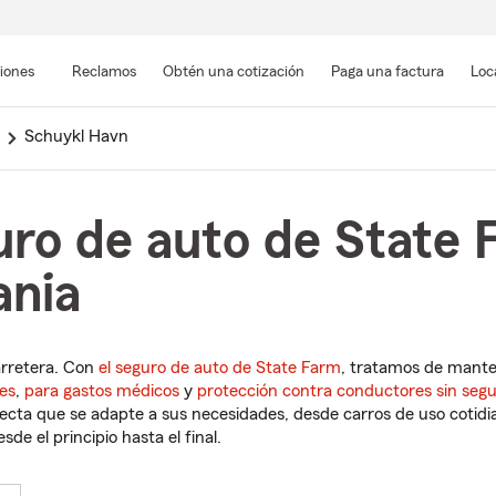
Pasar
al
siones
Reclamos
Obtén una cotización
Paga una factura
Loc
contenido
principal
Schuykl Havn
uro de auto de State 
ania
arretera. Con
el seguro de auto de State Farm
, tratamos de mant
es
,
para gastos médicos
y
protección contra conductores sin seg
cta que se adapte a sus necesidades, desde carros de uso cotidian
de el principio hasta el final.