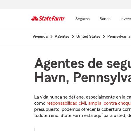
Seguros
Banca
Inver
Comienzo
Vivienda
Agentes
United States
Pennsylvania
del
contenido
principal
Agentes de seg
Havn, Pennsylv
La vida nunca se detiene, especialmente en la c
como
responsabilidad civil
,
amplia
,
contra choqu
presupuesto, podemos ofrecer la cobertura corre
todoterreno. State Farm está aquí para usted, des